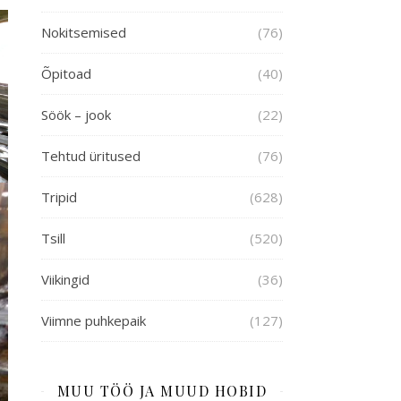
Nokitsemised
(76)
Õpitoad
(40)
Söök – jook
(22)
Tehtud üritused
(76)
Tripid
(628)
Tsill
(520)
Viikingid
(36)
Viimne puhkepaik
(127)
MUU TÖÖ JA MUUD HOBID