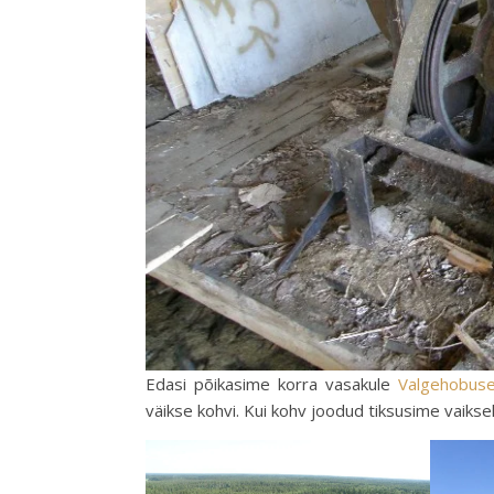
Edasi põikasime korra vasakule
Valgehobus
väikse kohvi. Kui kohv joodud tiksusime vaikse