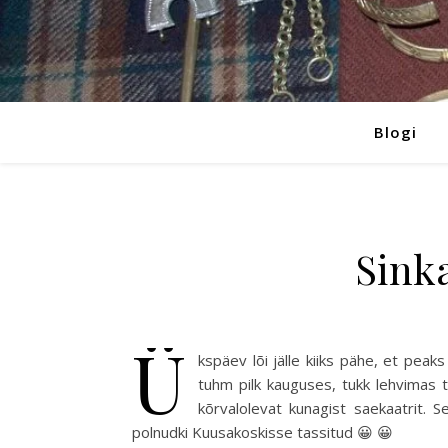
Blogi
Sink
Ü
kspäev lõi jälle kiiks pähe, et pea
tuhm pilk kauguses, tukk lehvimas 
kõrvalolevat kunagist saekaatrit. S
polnudki Kuusakoskisse tassitud 😀 😀