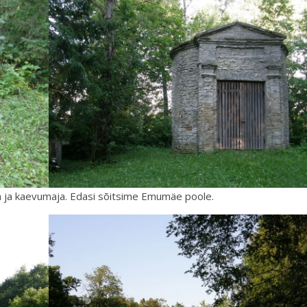
a ja kaevumaja. Edasi sõitsime Emumäe poole.