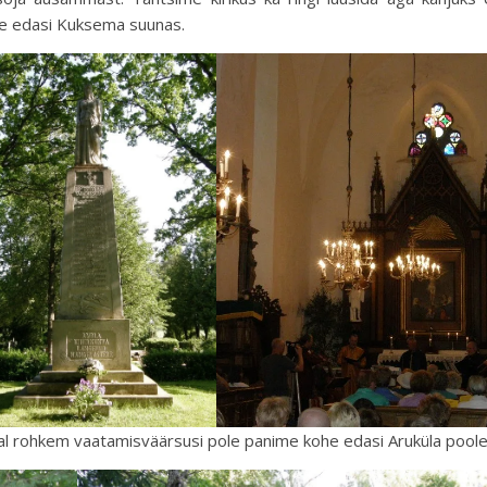
me edasi Kuksema suunas.
al rohkem vaatamisväärsusi pole panime kohe edasi Aruküla poole