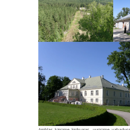
Amblas käisime kirikuaias, uurisime vabadus