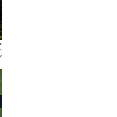
nd
is
ed