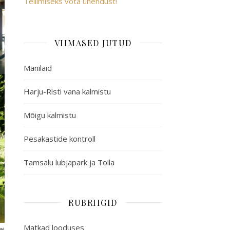
Tellimiseks võta ühendust!
VIIMASED JUTUD
Manilaid
Harju-Risti vana kalmistu
Mõigu kalmistu
Pesakastide kontroll
Tamsalu lubjapark ja Toila
RUBRIIGID
Matkad looduses
ei