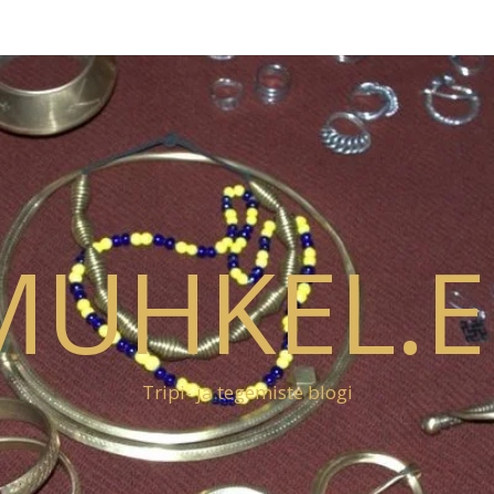
MUHKEL.E
Tripi- ja tegemiste blogi