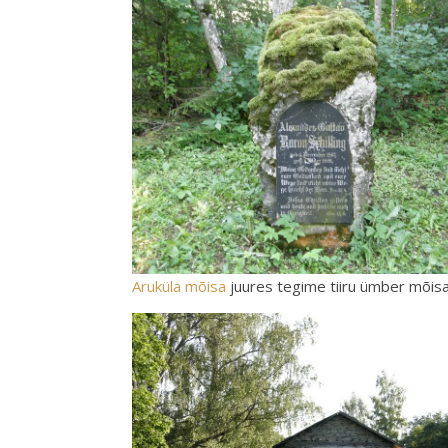
Aruküla mõisa
juures tegime tiiru ümber mõis