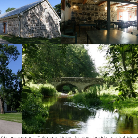
sõja ausammast. Tahtsime kirikus ka ringi luusida aga kahjuks 