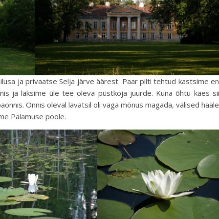
usa ja privaatse Selja järve äärest. Paar pilti tehtud kastsime e
is ja läksime üle tee oleva püstkoja juurde. Kuna õhtu käes si
onnis. Onnis oleval lavatsil oli väga mõnus magada, välised hääl
sime Palamuse poole.