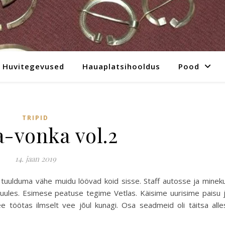
Huvitegevused
Hauaplatsihooldus
Pood
TRIPID
a-vonka vol.2
14. jaan 2019
ks tuulduma vähe muidu löövad koid sisse. Staff autosse ja minek
tuules. Esimese peatuse tegime Vetlas. Käisime uurisime paisu 
ee töötas ilmselt vee jõul kunagi. Osa seadmeid oli täitsa alle