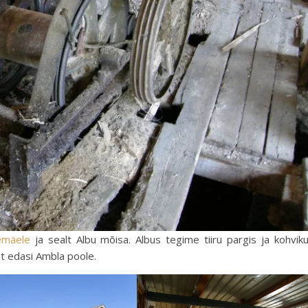
emäele
ja sealt Albu mõisa. Albus tegime tiiru pargis ja kohvik
lt edasi Ambla poole.