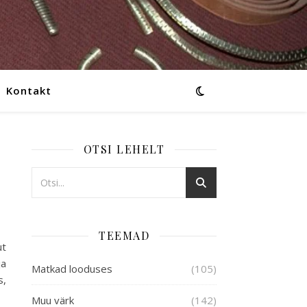
Kontakt
OTSI LEHELT
TEEMAD
ut
ja
Matkad looduses
(105)
s,
Muu värk
(142)