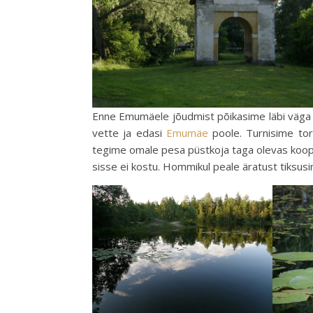
Enne Emumäele jõudmist põikasime läbi väga il
vette ja edasi
Emumäe
poole. Turnisime torn
tegime omale pesa püstkoja taga olevas koopa
sisse ei kostu. Hommikul peale äratust tiksu