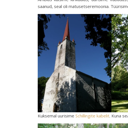
saanud, seal oli matusetseremoonia. Tüürisi
Kuksemal uurisime
Schillingite kabelit
. Kuna se