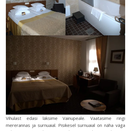
Vihulast edasi läksime Vainupeale. Vaatasime ringi
mererannas ja surnuaial. Pisikesel surnuaial on näha väga