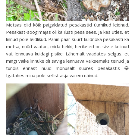
Metsas olid kõik paigaldatud pesakastid üürnikud leidnud.
Pesakast-söögimajas oli ka ilusti pesa sees. Ja kes ütles, et
linnud pole leidlikud. Panin paar suurt kuldnoka pesakasti ka
metsa, nüüd vaatan, mida hekki, herilased on sisse kolinud
vai, lennuava kuidagi pisike. Lähemalt vaadates selgus, et
mingi väike linnuke oli saviga lennuava väiksemaks teinud ja
tundis ennast nüüd mõnusalt suures pesakastis 😀
Igatahes mina pole sellist asja varem näinud.