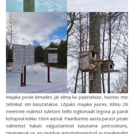
Majaka poole kimades jäi silma ka päästekuur, huvitav mis
tehnikat siin kasutatakse. Lõpuks majaka juures. Kihnu 28
meetrine malmist tuletorn telliti Inglismaalt legona ja pandi
kohapeal kokku 1864 aastal. Paarikümne aasta pärast peale
valmimist hakati valgustamisel kasutama petrooleumi,
tänapäeval on asi muidugi automatiseeritud ja majakavahti