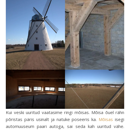
Kui veski uuritud vaatasime ringi mõisas. Mõisa õuel rähn
põristas päris usinalt ja natuke poseeris ka.
Mõisas
isegi
automuuseum paari autoga, sai seda kah uuritud vähe.