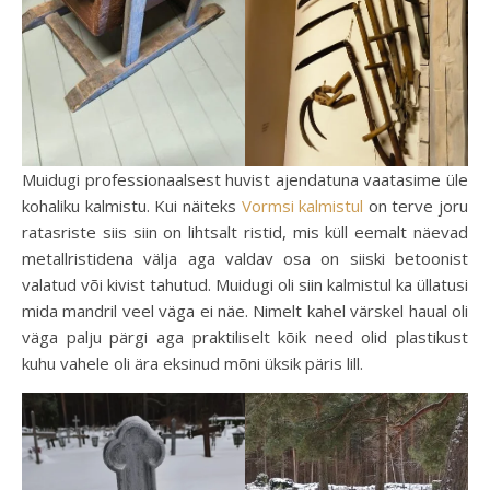
Muidugi professionaalsest huvist ajendatuna vaatasime üle
kohaliku kalmistu. Kui näiteks
Vormsi kalmistul
on terve joru
ratasriste siis siin on lihtsalt ristid, mis küll eemalt näevad
metallristidena välja aga valdav osa on siiski betoonist
valatud või kivist tahutud. Muidugi oli siin kalmistul ka üllatusi
mida mandril veel väga ei näe. Nimelt kahel värskel haual oli
väga palju pärgi aga praktiliselt kõik need olid plastikust
kuhu vahele oli ära eksinud mõni üksik päris lill.