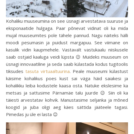
Kohaliku muuseumina on see üsnagi arvestatava suuruse ja
eksponaatide hulgaga. Paar põnevat vidinat oli ka mida
mujal muuseumites pole tähele pannud. Nagu näiteks hälli
moodi pesumasin ja puidust margapuu. See viimane on
kasulik vidin kaupmehele. Vastavalt vastukaalu niiskusele
saab ostjaid kaaluga veidi lüpsta 😉 Muideks muuseum on
üsnagi innovaatiline ja seda saab külastada kodus tugitoolis
tiksudes
tasuta virtuaaltuurina
. Peale muuseumi külastust
käisime kohalikus poes kust sai väga häid saiakesi ja
kohalikku leiba kodustele kaasa osta. Natuke ekslesime ka
metsas ja sattusime Pärnamäe talu juurde 😉 Siin oli ka
täiesti arvestatav kohvik. Manustasime seljanka ja mõned
koogid ja juba oligi aeg käes sättida jääteele tagasi.
Pimedas ju üle ei lasta 😉