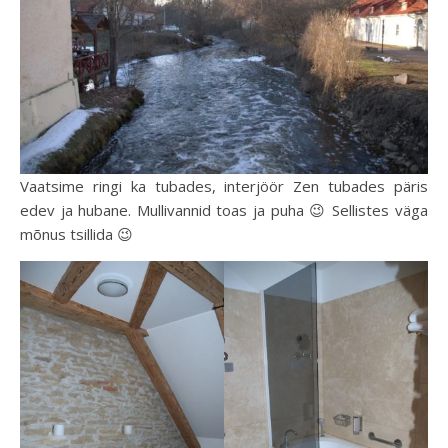
Vaatsime ringi ka tubades, interjöör Zen tubades päris
edev ja hubane. Mullivannid toas ja puha 😉 Sellistes väga
mõnus tsillida 😉