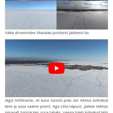
Väike droonivideo Munalaiu poolsest jääteest ka.
Algul mõtlesime, et kuna turiste pole siis Kihnus kohvikud
kinni ja süüa saame poest. Aga võta näpust, jäätee tekitas
piisavalt turiste kes süüa tahaks, seega tuleb kohvikud lahti