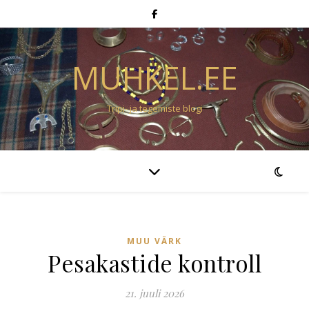
MUHKEL.EE
Tripi- ja tegemiste blogi
MUU VÄRK
Pesakastide kontroll
21. juuli 2026