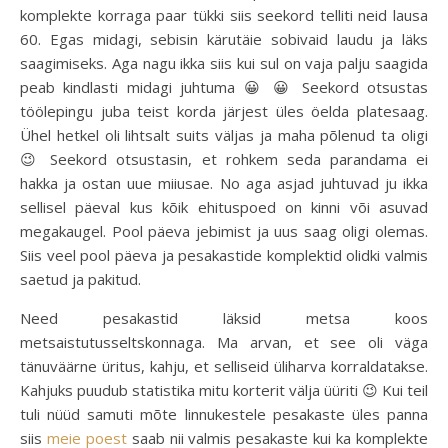
komplekte korraga paar tükki siis seekord telliti neid lausa
60. Egas midagi, sebisin kärutäie sobivaid laudu ja läks
saagimiseks. Aga nagu ikka siis kui sul on vaja palju saagida
peab kindlasti midagi juhtuma 😀 😀 Seekord otsustas
töölepingu juba teist korda järjest üles öelda platesaag.
Ühel hetkel oli lihtsalt suits väljas ja maha põlenud ta oligi
😉 Seekord otsustasin, et rohkem seda parandama ei
hakka ja ostan uue miiusae. No aga asjad juhtuvad ju ikka
sellisel päeval kus kõik ehituspoed on kinni või asuvad
megakaugel. Pool päeva jebimist ja uus saag oligi olemas.
Siis veel pool päeva ja pesakastide komplektid olidki valmis
saetud ja pakitud.
Need pesakastid läksid metsa koos
metsaistutusseltskonnaga. Ma arvan, et see oli väga
tänuväärne üritus, kahju, et selliseid üliharva korraldatakse.
Kahjuks puudub statistika mitu korterit välja üüriti 😉 Kui teil
tuli nüüd samuti mõte linnukestele pesakaste üles panna
siis
meie poest
saab nii valmis pesakaste kui ka komplekte