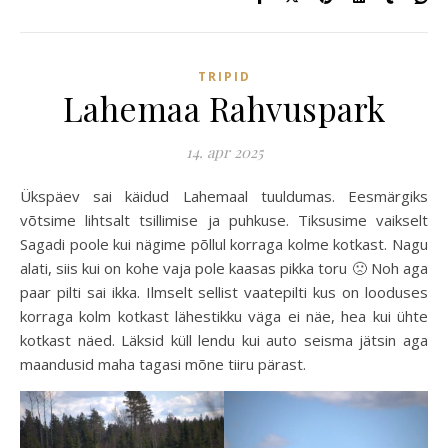
TRIPID
Lahemaa Rahvuspark
14. apr 2025
Ükspäev sai käidud Lahemaal tuuldumas. Eesmärgiks
võtsime lihtsalt tsillimise ja puhkuse. Tiksusime vaikselt
Sagadi poole kui nägime põllul korraga kolme kotkast. Nagu
alati, siis kui on kohe vaja pole kaasas pikka toru 🙁 Noh aga
paar pilti sai ikka. Ilmselt sellist vaatepilti kus on looduses
korraga kolm kotkast lähestikku väga ei näe, hea kui ühte
kotkast näed. Läksid küll lendu kui auto seisma jätsin aga
maandusid maha tagasi mõne tiiru pärast.