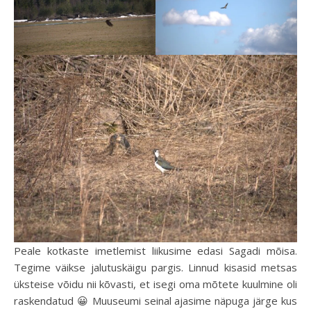
Peale kotkaste imetlemist liikusime edasi Sagadi mõisa.
Tegime väikse jalutuskäigu pargis. Linnud kisasid metsas
üksteise võidu nii kõvasti, et isegi oma mõtete kuulmine oli
raskendatud 😀 Muuseumi seinal ajasime näpuga järge kus