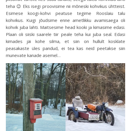
teha 😉 Eks isegi proovisime nii mõneski kohvikus ühtteist.
Esimese koogi-kohvi peatuse tegime Rooslaiu talu
kohvikus. Kuigi jõudsime enne ametlikku avamisaega oli
kohvik juba lahti. Maitsesime head kooki ja kimasime edasi.
Plaan oli siiski saarele tiir peale teha kui juba seal. Edasi
kimades jäi kohe silma, et siin on hullult kosklate
peasakaste üles pandud, ei tea kas neid peetakse siin
munevate kanade asemel…