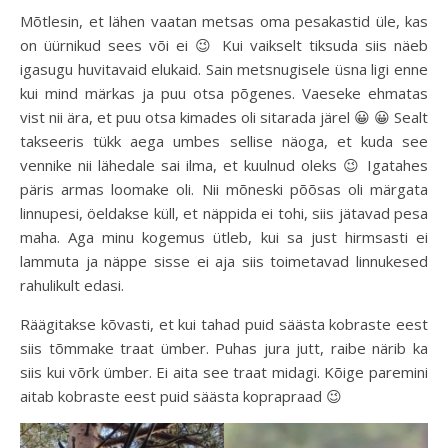
Mõtlesin, et lähen vaatan metsas oma pesakastid üle, kas
on üürnikud sees või ei 😉 Kui vaikselt tiksuda siis näeb
igasugu huvitavaid elukaid. Sain metsnugisele üsna ligi enne
kui mind märkas ja puu otsa põgenes. Vaeseke ehmatas
vist nii ära, et puu otsa kimades oli sitarada järel 😀 😀 Sealt
takseeris tükk aega umbes sellise näoga, et kuda see
vennike nii lähedale sai ilma, et kuulnud oleks 😉 Igatahes
päris armas loomake oli. Nii mõneski põõsas oli märgata
linnupesi, öeldakse küll, et näppida ei tohi, siis jätavad pesa
maha. Aga minu kogemus ütleb, kui sa just hirmsasti ei
lammuta ja näppe sisse ei aja siis toimetavad linnukesed
rahulikult edasi.
Räägitakse kõvasti, et kui tahad puid säästa kobraste eest
siis tõmmake traat ümber. Puhas jura jutt, raibe närib ka
siis kui võrk ümber. Ei aita see traat midagi. Kõige paremini
aitab kobraste eest puid säästa koprapraad 😉