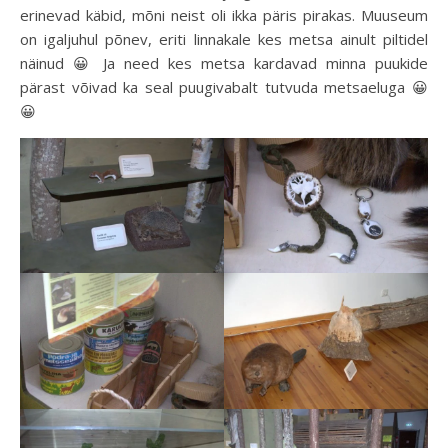
erinevad käbid, mõni neist oli ikka päris pirakas. Muuseum
on igaljuhul põnev, eriti linnakale kes metsa ainult piltidel
näinud 😀 Ja need kes metsa kardavad minna puukide
pärast võivad ka seal puugivabalt tutvuda metsaeluga 😀
😀