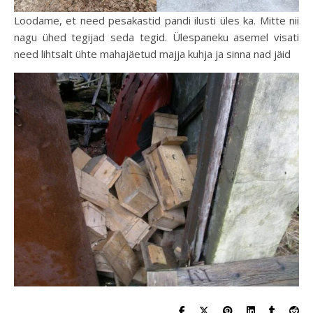
Loodame, et need pesakastid pandi ilusti üles ka. Mitte nii
nagu ühed tegijad seda tegid. Ülespaneku asemel visati
need lihtsalt ühte mahajäetud majja kuhja ja sinna nad jäid