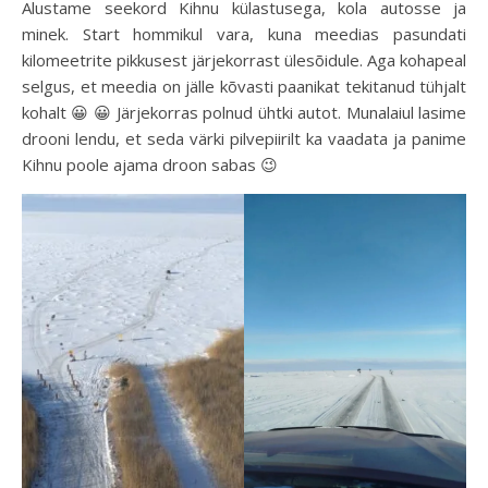
Alustame seekord Kihnu külastusega, kola autosse ja
minek. Start hommikul vara, kuna meedias pasundati
kilomeetrite pikkusest järjekorrast ülesõidule. Aga kohapeal
selgus, et meedia on jälle kõvasti paanikat tekitanud tühjalt
kohalt 😀 😀 Järjekorras polnud ühtki autot. Munalaiul lasime
drooni lendu, et seda värki pilvepiirilt ka vaadata ja panime
Kihnu poole ajama droon sabas 😉