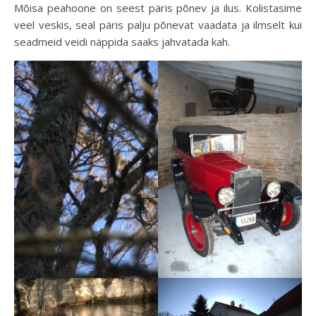
Mõisa peahoone on seest päris põnev ja ilus. Kolistasime
veel veskis, seal päris palju põnevat vaadata ja ilmselt kui
seadmeid veidi näppida saaks jahvatada kah.