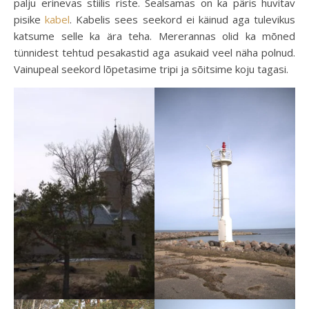
palju erinevas stiilis riste. Sealsamas on ka päris huvitav
pisike
kabel
. Kabelis sees seekord ei käinud aga tulevikus
katsume selle ka ära teha. Mererannas olid ka mõned
tünnidest tehtud pesakastid aga asukaid veel näha polnud.
Vainupeal seekord lõpetasime tripi ja sõitsime koju tagasi.