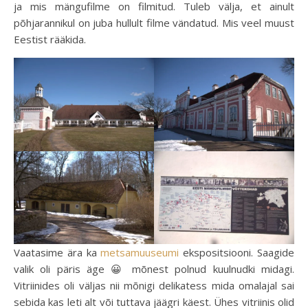
ja mis mängufilme on filmitud. Tuleb välja, et ainult
põhjarannikul on juba hullult filme vändatud. Mis veel muust
Eestist rääkida.
Vaatasime ära ka
metsamuuseumi
ekspositsiooni. Saagide
valik oli päris äge 😀 mõnest polnud kuulnudki midagi.
Vitriinides oli väljas nii mõnigi delikatess mida omalajal sai
sebida kas leti alt või tuttava jäägri käest. Ühes vitriinis olid