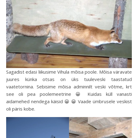
Sagadist edasi liikusime Vihula mõisa poole. Mõisa väravate
juures künka otsas on üks tuuleveski taastatud
vaatetornina. Sebisime mõisa adminnilt veski võtme, krt
see oli pea poolemeetrine 😀 Kuidas küll vanasti
aidamehed nendega käisid 😀 😀 Vaade ümbrusele veskist
oli päris kobe.