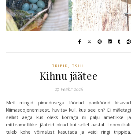
,
TRIPID
TSILL
Kihnu jäätee
27. veebr 2026
Meil mingid pimedusega löödud paniköörid kisavad
kliimasoojenemisest, huvitav küll, kus see on? Ei mäletagi
sellist aega kus oleks korraga nii palju ametlikke ja
mitteametlikke jääteid olnud kui sellel aastal. Loomulikult
tuleb kohe võimalust kasutada ja veidi ringi trippida.