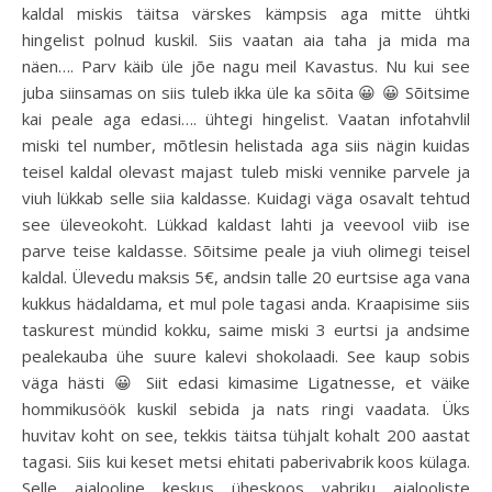
kaldal miskis täitsa värskes kämpsis aga mitte ühtki
hingelist polnud kuskil. Siis vaatan aia taha ja mida ma
näen…. Parv käib üle jõe nagu meil Kavastus. Nu kui see
juba siinsamas on siis tuleb ikka üle ka sõita 😀 😀 Sõitsime
kai peale aga edasi…. ühtegi hingelist. Vaatan infotahvlil
miski tel number, mõtlesin helistada aga siis nägin kuidas
teisel kaldal olevast majast tuleb miski vennike parvele ja
viuh lükkab selle siia kaldasse. Kuidagi väga osavalt tehtud
see üleveokoht. Lükkad kaldast lahti ja veevool viib ise
parve teise kaldasse. Sõitsime peale ja viuh olimegi teisel
kaldal. Ülevedu maksis 5€, andsin talle 20 eurtsise aga vana
kukkus hädaldama, et mul pole tagasi anda. Kraapisime siis
taskurest mündid kokku, saime miski 3 eurtsi ja andsime
pealekauba ühe suure kalevi shokolaadi. See kaup sobis
väga hästi 😀 Siit edasi kimasime Ligatnesse, et väike
hommikusöök kuskil sebida ja nats ringi vaadata. Üks
huvitav koht on see, tekkis täitsa tühjalt kohalt 200 aastat
tagasi. Siis kui keset metsi ehitati paberivabrik koos külaga.
Selle ajalooline keskus üheskoos vabriku ajalooliste