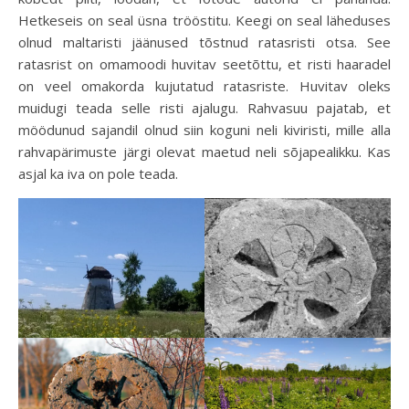
Hetkeseis on seal üsna trööstitu. Keegi on seal läheduses
olnud maltaristi jäänused tõstnud ratasristi otsa. See
ratasrist on omamoodi huvitav seetõttu, et risti haaradel
on veel omakorda kujutatud ratasriste. Huvitav oleks
muidugi teada selle risti ajalugu. Rahvasuu pajatab, et
möödunud sajandil olnud siin koguni neli kiviristi, mille alla
rahvapärimuste järgi olevat maetud neli sõjapealikku. Kas
asjal ka iva on pole teada.