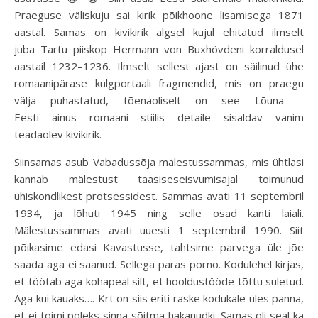
Praeguse väliskuju sai kirik põikhoone lisamisega 1871
aastal. Samas on kivikirik algsel kujul ehitatud ilmselt
juba Tartu piiskop Hermann von Buxhövdeni korraldusel
aastail 1232–1236. Ilmselt sellest ajast on säilinud ühe
romaanipärase külgportaali fragmendid, mis on praegu
välja puhastatud, tõenäoliselt on see Lõuna –
Eesti ainus romaani stiilis detaile sisaldav vanim
teadaolev kivikirik.
Siinsamas asub Vabadussõja mälestussammas, mis ühtlasi
kannab mälestust taasiseseisvumisajal toimunud
ühiskondlikest protsessidest. Sammas avati 11 septembril
1934, ja lõhuti 1945 ning selle osad kanti laiali.
Mälestussammas avati uuesti 1 septembril 1990. Siit
põikasime edasi Kavastusse, tahtsime parvega üle jõe
saada aga ei saanud. Sellega paras porno. Kodulehel kirjas,
et töötab aga kohapeal silt, et hooldustööde tõttu suletud.
Aga kui kauaks…. Krt on siis eriti raske kodukale üles panna,
et ei toimi poleks sinna sõitma hakanudki. Samas oli seal ka