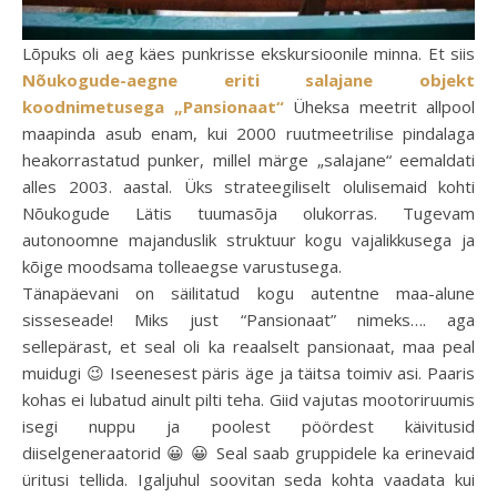
Lõpuks oli aeg käes punkrisse ekskursioonile minna. Et siis
Nõukogude-aegne eriti salajane objekt
koodnimetusega „Pansionaat“
Üheksa meetrit allpool
maapinda asub enam, kui 2000 ruutmeetrilise pindalaga
heakorrastatud punker, millel märge „salajane“ eemaldati
alles 2003. aastal. Üks strateegiliselt olulisemaid kohti
Nõukogude Lätis tuumasõja olukorras. Tugevam
autonoomne majanduslik struktuur kogu vajalikkusega ja
kõige moodsama tolleaegse varustusega.
Tänapäevani on säilitatud kogu autentne maa-alune
sisseseade! Miks just “Pansionaat” nimeks…. aga
sellepärast, et seal oli ka reaalselt pansionaat, maa peal
muidugi 😉 Iseenesest päris äge ja täitsa toimiv asi. Paaris
kohas ei lubatud ainult pilti teha. Giid vajutas mootoriruumis
isegi nuppu ja poolest pöördest käivitusid
diiselgeneraatorid 😀 😀 Seal saab gruppidele ka erinevaid
üritusi tellida. Igaljuhul soovitan seda kohta vaadata kui