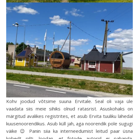
Kohv joodud võtsime suuna Ervitale. Seal oli vaja üle
vaadata siis meie sihiks olnud ratasrist. Asuskohaks on
märgitud avalikes registrites, et asub Ervita tuuliku lähedal
kuusenoorendikus. Asub küll jah, aga noorendik pole sugugi
väike 😉 Panin siia ka interneedumist leitud paar üsna
kobedt pilti, loodan, et fotode autorid ei pahanda.