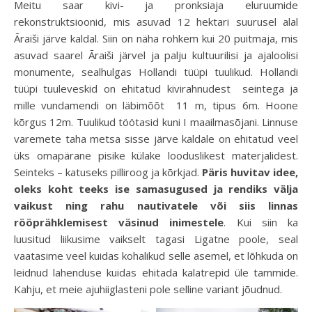
Meitu saar kivi- ja pronksiaja eluruumide
rekonstruktsioonid, mis asuvad 12 hektari suurusel alal
Āraiši järve kaldal. Siin on näha rohkem kui 20 puitmaja, mis
asuvad saarel Āraiši järvel ja palju kultuurilisi ja ajaloolisi
monumente, sealhulgas Hollandi tüüpi tuulikud. Hollandi
tüüpi tuuleveskid on ehitatud kivirahnudest seintega ja
mille vundamendi on läbimõõt 11 m, tipus 6m. Hoone
kõrgus 12m. Tuulikud töötasid kuni I maailmasõjani. Linnuse
varemete taha metsa sisse järve kaldale on ehitatud veel
üks omapärane pisike külake looduslikest materjalidest.
Seinteks – katuseks pilliroog ja kõrkjad.
Päris huvitav idee,
oleks koht teeks ise samasugused ja rendiks välja
vaikust ning rahu nautivatele või siis linnas
rööprähklemisest väsinud inimestele
. Kui siin ka
luusitud liikusime vaikselt tagasi Ligatne poole, seal
vaatasime veel kuidas kohalikud selle asemel, et lõhkuda on
leidnud lahenduse kuidas ehitada kalatrepid üle tammide.
Kahju, et meie ajuhiiglasteni pole selline variant jõudnud.