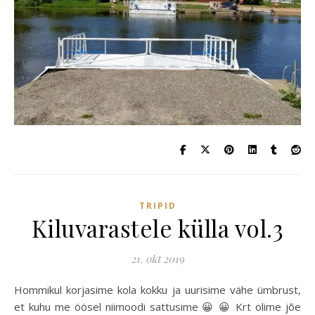
TRIPID
Kiluvarastele külla vol.3
21. okt 2019
Hommikul korjasime kola kokku ja uurisime vähe ümbrust,
et kuhu me öösel niimoodi sattusime 😀 😀 Krt olime jõe