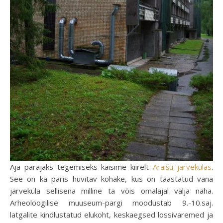
Aja parajaks tegemiseks käisime kiirelt
Araišu järvekülas
.
See on ka päris huvitav kohake, kus on taastatud vana
järveküla sellisena milline ta võis omalajal välja näha.
Arheoloogilise muuseum-pargi moodustab 9.-10.saj.
latgalite kindlustatud elukoht, keskaegsed lossivaremed ja