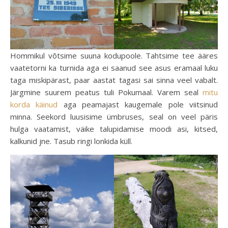
Hommikul võtsime suuna kodupoole. Tahtsime tee ääres
vaatetorni ka turnida aga ei saanud see asus eramaal luku
taga miskipärast, paar aastat tagasi sai sinna veel vabalt.
Järgmine suurem peatus tuli Pokumaal. Varem seal
mitu
korda käinud
aga peamajast kaugemale pole viitsinud
minna. Seekord luusisime ümbruses, seal on veel päris
hulga vaatamist, väike talupidamise moodi asi, kitsed,
kalkunid jne. Tasub ringi lonkida küll.