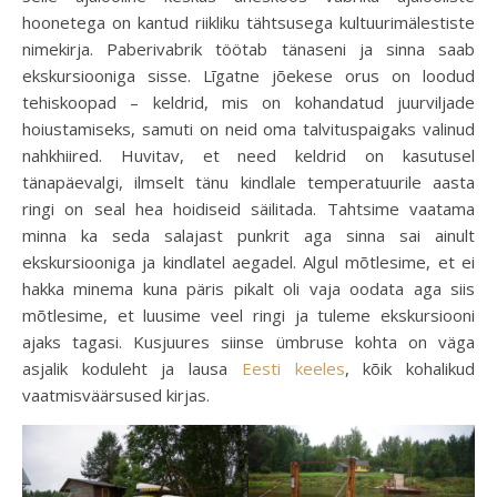
hoonetega on kantud riikliku tähtsusega kultuurimälestiste
nimekirja. Paberivabrik töötab tänaseni ja sinna saab
ekskursiooniga sisse. Līgatne jõekese orus on loodud
tehiskoopad – keldrid, mis on kohandatud juurviljade
hoiustamiseks, samuti on neid oma talvituspaigaks valinud
nahkhiired. Huvitav, et need keldrid on kasutusel
tänapäevalgi, ilmselt tänu kindlale temperatuurile aasta
ringi on seal hea hoidiseid säilitada. Tahtsime vaatama
minna ka seda salajast punkrit aga sinna sai ainult
ekskursiooniga ja kindlatel aegadel. Algul mõtlesime, et ei
hakka minema kuna päris pikalt oli vaja oodata aga siis
mõtlesime, et luusime veel ringi ja tuleme ekskursiooni
ajaks tagasi. Kusjuures siinse ümbruse kohta on väga
asjalik koduleht ja lausa
Eesti keeles
, kõik kohalikud
vaatmisväärsused kirjas.