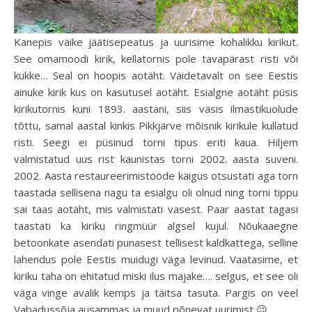
Kanepis väike jäätisepeatus ja uurisime kohalikku kirikut.
See omamoodi kirik, kellatornis pole tavapärast risti või
kukke… Seal on hoopis aotäht. Väidetavalt on see Eestis
ainuke kirik kus on kasutusel aotäht. Esialgne aotäht püsis
kirikutornis kuni 1893. aastani, siis väsis ilmastikuolude
tõttu, samal aastal kinkis Pikkjärve mõisnik kirikule kullatud
risti. Seegi ei püsinud torni tipus eriti kaua. Hiljem
valmistatud uus rist kaunistas torni 2002. aasta suveni.
2002. Aasta restaureerimistööde käigus otsustati aga torn
taastada sellisena nagu ta esialgu oli olnud ning torni tippu
sai taas aotäht, mis valmistati vasest. Paar aastat tagasi
taastati ka kiriku ringmüür algsel kujul. Nõukaaegne
betoonkate asendati punasest tellisest kaldkattega, selline
lahendus pole Eestis muidugi väga levinud. Vaatasime, et
kiriku taha on ehitatud miski ilus majake…. selgus, et see oli
väga vinge avalik kemps ja täitsa tasuta. Pargis on veel
Vabadussõja ausammas ja muud põnevat uurimist 😉