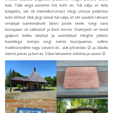
küla. Tükk aega uurisime mis koht on. Tuli välja, et Aidu
külaplats, siin oli mantelkorstnast mingi ürituse pidamise
koht tehtud. Sildi järgi seinal tuli välja, et siit saadeti rahvast
omalajal sunniviisiliselt Siberi poole teele. Isegi vana
bussijaam oli säilitatud ja ilusti korras. Enamjaolt on need
igalpool kokku lükatud ja asendatud mingite plekist
kuutidega. Kemps isegi toimis bussijaamas, selline
traditsiooniline nagu vanasti oli… auk põrandas 😉 ja üllaülla
täiesti puhas ja korras. Edasi kimasime ööbima ja sauna 😉