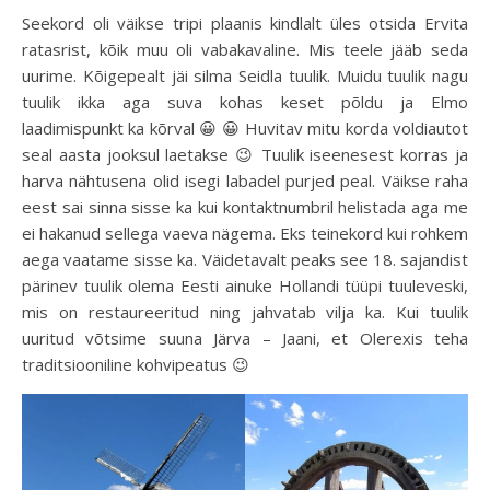
Seekord oli väikse tripi plaanis kindlalt üles otsida Ervita
ratasrist, kõik muu oli vabakavaline. Mis teele jääb seda
uurime. Kõigepealt jäi silma Seidla tuulik. Muidu tuulik nagu
tuulik ikka aga suva kohas keset põldu ja Elmo
laadimispunkt ka kõrval 😀 😀 Huvitav mitu korda voldiautot
seal aasta jooksul laetakse 😉 Tuulik iseenesest korras ja
harva nähtusena olid isegi labadel purjed peal. Väikse raha
eest sai sinna sisse ka kui kontaktnumbril helistada aga me
ei hakanud sellega vaeva nägema. Eks teinekord kui rohkem
aega vaatame sisse ka. Väidetavalt peaks see 18. sajandist
pärinev tuulik olema Eesti ainuke Hollandi tüüpi tuuleveski,
mis on restaureeritud ning jahvatab vilja ka. Kui tuulik
uuritud võtsime suuna Järva – Jaani, et Olerexis teha
traditsiooniline kohvipeatus 😉