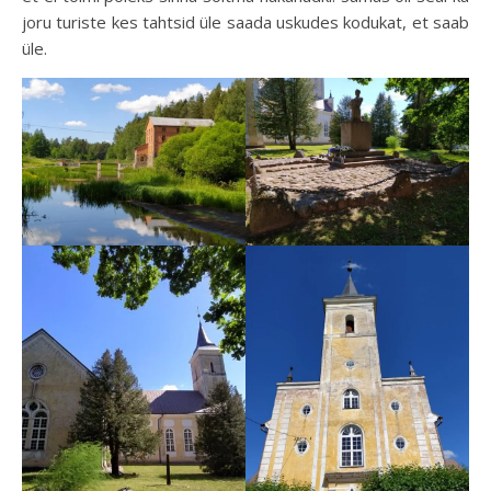
joru turiste kes tahtsid üle saada uskudes kodukat, et saab
üle.