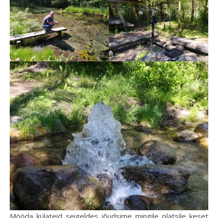
Mööda külateid seigeldes jõudsime mingile platsile keset