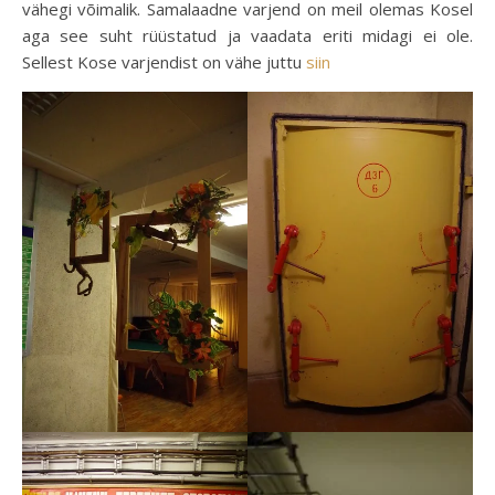
vähegi võimalik. Samalaadne varjend on meil olemas Kosel
aga see suht rüüstatud ja vaadata eriti midagi ei ole.
Sellest Kose varjendist on vähe juttu
siin