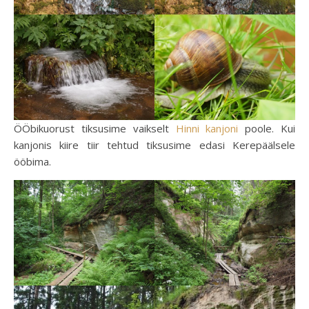
ÖÖbikuorust tiksusime vaikselt
Hinni kanjoni
poole. Kui
kanjonis kiire tiir tehtud tiksusime edasi Kerepäälsele
ööbima.