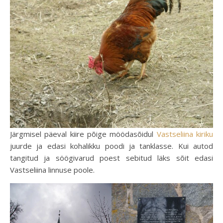
Järgmisel päeval kiire põige möödasõidul
Vastseliina kiriku
juurde ja edasi kohalikku poodi ja tanklasse. Kui autod
tangitud ja söögivarud poest sebitud läks sõit edasi
Vastseliina linnuse poole.