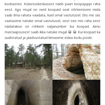
koobastes. Külastuskeskusest näeb paari koopajuppi raha
eest. Aga mujal on neid koopaid seal nõrkemiseni mida
saab ilma rahata vaadata, kuid omal vastutusel. Eks me siis
vaatasime natuke omal vastutusel, sest see mis raha eest
näidatakse on rohkem naljanumber kui koopad. Aimu
mastaapsusest saab ikka natuke mujal 😀 😀 Kui koopad ka
uudistatud ja jäädvustatud kimasime edasi kodu poole.