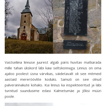
Vastseliina linnuse juurest algab päris huvitav matkarada
mille tahan ükskord läbi käia seltskonnaga. Linnus on oma
ajaloo poolest üsna värvikas, väidetavalt oli see mitmeid
aastaid mereröövlite koduks. Samuti on see olnud
palverännakute kohaks. Kui linnus ka inspekteeritud ja läbi
turnitud suundusime edasi Kalmetumäe ja Jõksi müüri
poole.