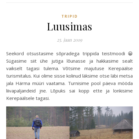
TRIPID
Luusimas
25. jaan 2019
Seekord otsustasime sõpradega trippida teistmoodi 😀
Sügasime siit ühe jutiga lõunasse ja hakkasime sealt
vaikselt tagasi tulema. Võtsime majutuse Kerepäälse
turismitalus. Kui olime sisse kolinud läksime otse läbi metsa
jala Härma müüri vaatama. Turnisime pool päeva mööda
liivapaljandeid jne. Lõpuks sai kopp ette ja lonkisime
Kerepäälsele tagasi.