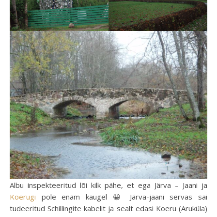
Albu inspekteeritud lõi kilk pähe, et ega Järva – Jaani ja
Koerugi
pole enam kaugel 😀 Järva-jaani servas sai
tudeeritud Schillingite kabelit ja sealt edasi Koeru (Aruküla)