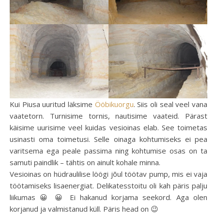
Kui Piusa uuritud läksime
Ööbikuorgu
. Siis oli seal veel vana
vaatetorn. Turnisime tornis, nautisime vaateid. Pärast
käisime uurisime veel kuidas vesioinas elab. See toimetas
usinasti oma toimetusi. Selle oinaga kohtumiseks ei pea
varitsema ega peale passima ning kohtumise osas on ta
samuti paindlik – tähtis on ainult kohale minna.
Vesioinas on hüdraulilise löögi jõul töötav pump, mis ei vaja
töötamiseks lisaenergiat. Delikatesstoitu oli kah päris palju
liikumas 😀 😀 Ei hakanud korjama seekord. Aga olen
korjanud ja valmistanud küll. Päris head on 😉