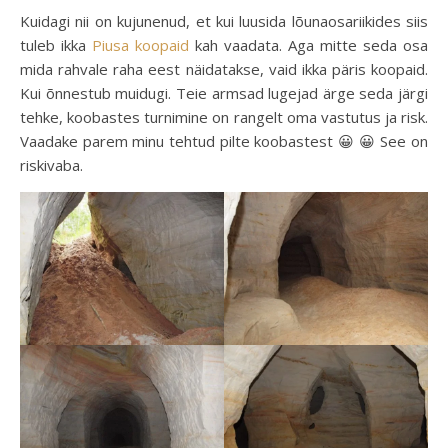
Kuidagi nii on kujunenud, et kui luusida lõunaosariikides siis
tuleb ikka
Piusa koopaid
kah vaadata. Aga mitte seda osa
mida rahvale raha eest näidatakse, vaid ikka päris koopaid.
Kui õnnestub muidugi. Teie armsad lugejad ärge seda järgi
tehke, koobastes turnimine on rangelt oma vastutus ja risk.
Vaadake parem minu tehtud pilte koobastest 😀 😀 See on
riskivaba.