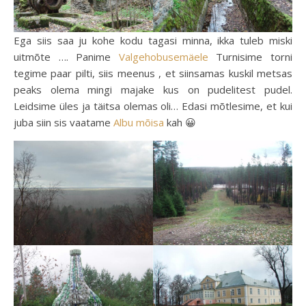
Ega siis saa ju kohe kodu tagasi minna, ikka tuleb miski
uitmõte …. Panime
Valgehobusemäele
Turnisime torni
tegime paar pilti, siis meenus , et siinsamas kuskil metsas
peaks olema mingi majake kus on pudelitest pudel.
Leidsime üles ja täitsa olemas oli… Edasi mõtlesime, et kui
juba siin sis vaatame
Albu mõisa
kah 😀