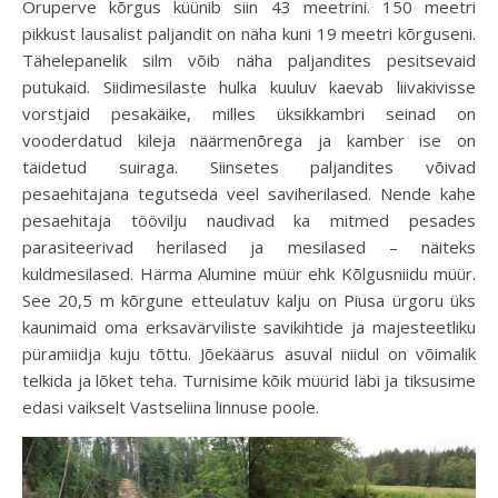
Oruperve kõrgus küünib siin 43 meetrini. 150 meetri
pikkust lausalist paljandit on näha kuni 19 meetri kõrguseni.
Tähelepanelik silm võib näha paljandites pesitsevaid
putukaid. Siidimesilaste hulka kuuluv kaevab liivakivisse
vorstjaid pesakäike, milles üksikkambri seinad on
vooderdatud kileja näärmenõrega ja kamber ise on
täidetud suiraga. Siinsetes paljandites võivad
pesaehitajana tegutseda veel saviherilased. Nende kahe
pesaehitaja töövilju naudivad ka mitmed pesades
parasiteerivad herilased ja mesilased – näiteks
kuldmesilased. Härma Alumine müür ehk Kõlgusniidu müür.
See 20,5 m kõrgune etteulatuv kalju on Piusa ürgoru üks
kaunimaid oma erksavärviliste savikihtide ja majesteetliku
püramiidja kuju tõttu. Jõekäärus asuval niidul on võimalik
telkida ja lõket teha. Turnisime kõik müürid läbi ja tiksusime
edasi vaikselt Vastseliina linnuse poole.