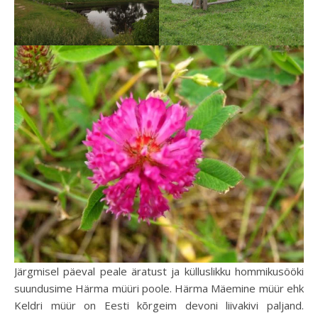
Järgmisel päeval peale äratust ja külluslikku hommikusööki
suundusime Härma müüri poole. Härma Mäemine müür ehk
Keldri müür on Eesti kõrgeim devoni liivakivi paljand.