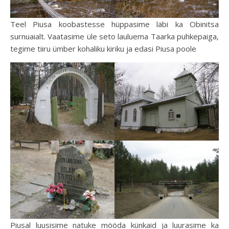
Teel Piusa koobastesse hüppasime läbi ka Obinitsa
surnuaialt. Vaatasime üle seto lauluema Taarka puhkepaiga,
tegime tiiru ümber kohaliku kiriku ja edasi Piusa poole
Piusal luusisime natuke mööda künkaid ja luurasime ka