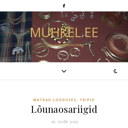
MUHKEL.EE
Tripi- ja tegemiste blogi
,
MATKAD LOODUSES
TRIPID
Lõunaosariigid
26. veebr 2019