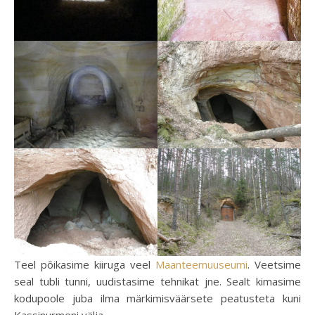
Teel põikasime kiiruga veel
Maanteemuuseumi
. Veetsime
seal tubli tunni, uudistasime tehnikat jne. Sealt kimasime
kodupoole juba ilma märkimisväärsete peatusteta kuni
Kassinurmeni välja.