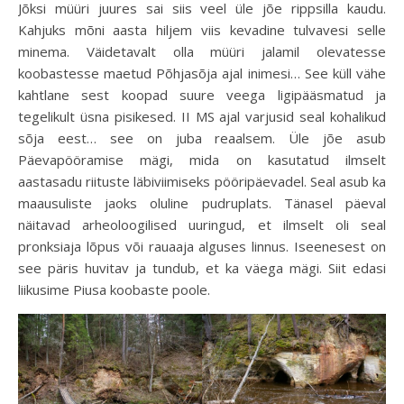
Jõksi müüri juures sai siis veel üle jõe rippsilla kaudu.
Kahjuks mõni aasta hiljem viis kevadine tulvavesi selle
minema. Väidetavalt olla müüri jalamil olevatesse
koobastesse maetud Põhjasõja ajal inimesi… See küll vähe
kahtlane sest koopad suure veega ligipääsmatud ja
tegelikult üsna pisikesed. II MS ajal varjusid seal kohalikud
sõja eest… see on juba reaalsem. Üle jõe asub
Päevapööramise mägi, mida on kasutatud ilmselt
aastasadu riituste läbiviimiseks pööripäevadel. Seal asub ka
maausuliste jaoks oluline pudruplats. Tänasel päeval
näitavad arheoloogilised uuringud, et ilmselt oli seal
pronksiaja lõpus või rauaaja alguses linnus. Iseenesest on
see päris huvitav ja tundub, et ka väega mägi. Siit edasi
liikusime Piusa koobaste poole.