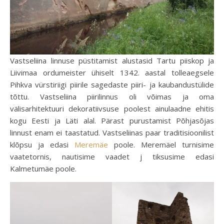
Vastseliina linnuse püstitamist alustasid Tartu piiskop ja
Liivimaa ordumeister ühiselt 1342. aastal tolleaegsele
Pihkva vürstiriigi piirile sagedaste piiri- ja kaubandustülide
tõttu. Vastseliina piirilinnus oli võimas ja oma
välisarhitektuuri dekoratiivsuse poolest ainulaadne ehitis
kogu Eesti ja Läti alal. Pärast purustamist Põhjasõjas
linnust enam ei taastatud. Vastseliinas paar traditisioonilist
klõpsu ja edasi
Meremäe
poole. Meremäel turnisime
vaatetornis, nautisime vaadet j tiksusime edasi
Kalmetumäe poole.