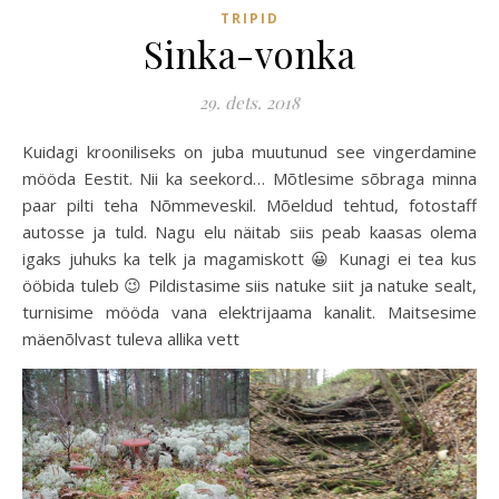
TRIPID
Sinka-vonka
29. dets. 2018
Kuidagi krooniliseks on juba muutunud see vingerdamine
mööda Eestit. Nii ka seekord… Mõtlesime sõbraga minna
paar pilti teha Nõmmeveskil. Mõeldud tehtud, fotostaff
autosse ja tuld. Nagu elu näitab siis peab kaasas olema
igaks juhuks ka telk ja magamiskott 😀 Kunagi ei tea kus
ööbida tuleb 😉 Pildistasime siis natuke siit ja natuke sealt,
turnisime mööda vana elektrijaama kanalit. Maitsesime
mäenõlvast tuleva allika vett