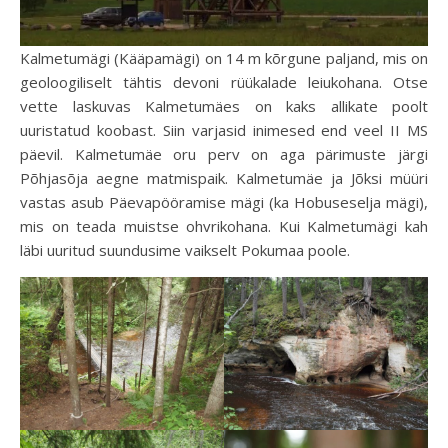
Kalmetumägi (Kääpamägi) on 14 m kõrgune paljand, mis on
geoloogiliselt tähtis devoni rüükalade leiukohana. Otse
vette laskuvas Kalmetumäes on kaks allikate poolt
uuristatud koobast. Siin varjasid inimesed end veel II MS
päevil. Kalmetumäe oru perv on aga pärimuste järgi
Põhjasõja aegne matmispaik. Kalmetumäe ja Jõksi müüri
vastas asub Päevapööramise mägi (ka Hobuseselja mägi),
mis on teada muistse ohvrikohana. Kui Kalmetumägi kah
läbi uuritud suundusime vaikselt Pokumaa poole.