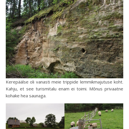
Kerepäälse oli vanasti meie trippide lemmikmajutuse koht.
Kahju, et see turismitalu enam ei toimi. Mõnus privaatne
kohake hea saunaga.