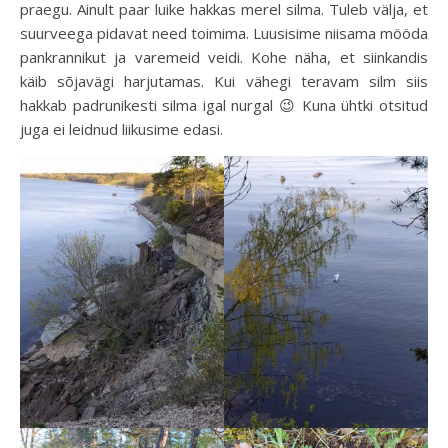
praegu. Ainult paar luike hakkas merel silma. Tuleb välja, et
suurveega pidavat need toimima. Luusisime niisama mööda
pankrannikut ja varemeid veidi. Kohe näha, et siinkandis
käib sõjavägi harjutamas. Kui vähegi teravam silm siis
hakkab padrunikesti silma igal nurgal 😉 Kuna ühtki otsitud
juga ei leidnud liikusime edasi.