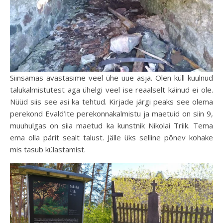
Siinsamas avastasime veel ühe uue asja. Olen küll kuulnud
talukalmistutest aga ühelgi veel ise reaalselt käinud ei ole.
Nüüd siis see asi ka tehtud. Kirjade järgi peaks see olema
perekond Evald’ite perekonnakalmistu ja maetuid on siin 9,
muuhulgas on siia maetud ka kunstnik Nikolai Triik. Tema
ema olla pärit sealt talust. Jälle üks selline põnev kohake
mis tasub külastamist.