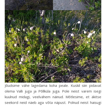
Jõudsime vähe lagedama koha peale. Kuskil siin pidavat
olema Valli juga ja Põllküla juga. Pole neist varem isegi
kuulnud midagi, veelvähem näinud. Mõtlesime, et äkitse
seekord neid näeb aga võta näpust. Polnud neist haisugi