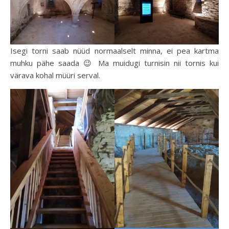
Isegi torni saab nüüd normaalselt minna, ei pea kartma
muhku pähe saada 😉 Ma muidugi turnisin nii tornis kui
värava kohal müüri serval.