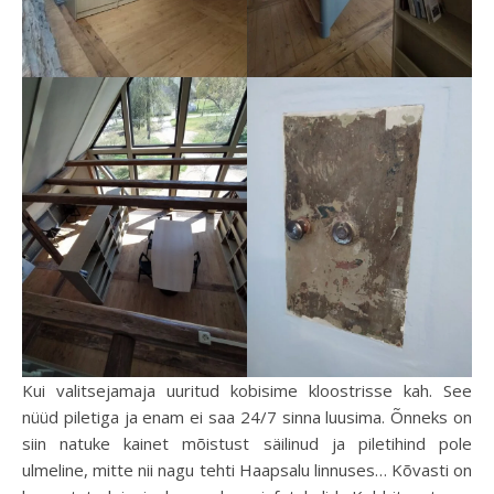
Kui valitsejamaja uuritud kobisime kloostrisse kah. See
nüüd piletiga ja enam ei saa 24/7 sinna luusima. Õnneks on
siin natuke kainet mõistust säilinud ja piletihind pole
ulmeline, mitte nii nagu tehti Haapsalu linnuses… Kõvasti on