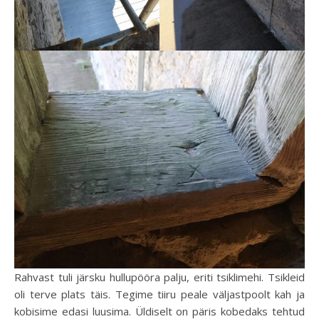
Rahvast tuli järsku hullupööra palju, eriti tsiklimehi. Tsikleid
oli terve plats täis. Tegime tiiru peale väljastpoolt kah ja
kobisime edasi luusima. Üldiselt on päris kobedaks tehtud