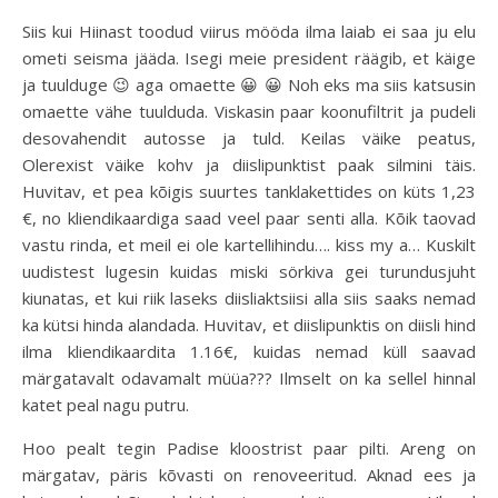
Siis kui Hiinast toodud viirus mööda ilma laiab ei saa ju elu
ometi seisma jääda. Isegi meie president räägib, et käige
ja tuulduge 😉 aga omaette 😀 😀 Noh eks ma siis katsusin
omaette vähe tuulduda. Viskasin paar koonufiltrit ja pudeli
desovahendit autosse ja tuld. Keilas väike peatus,
Olerexist väike kohv ja diislipunktist paak silmini täis.
Huvitav, et pea kõigis suurtes tanklakettides on küts 1,23
€, no kliendikaardiga saad veel paar senti alla. Kõik taovad
vastu rinda, et meil ei ole kartellihindu…. kiss my a… Kuskilt
uudistest lugesin kuidas miski sörkiva gei turundusjuht
kiunatas, et kui riik laseks diisliaktsiisi alla siis saaks nemad
ka kütsi hinda alandada. Huvitav, et diislipunktis on diisli hind
ilma kliendikaardita 1.16€, kuidas nemad küll saavad
märgatavalt odavamalt müüa??? Ilmselt on ka sellel hinnal
katet peal nagu putru.
Hoo pealt tegin Padise kloostrist paar pilti. Areng on
märgatav, päris kõvasti on renoveeritud. Aknad ees ja