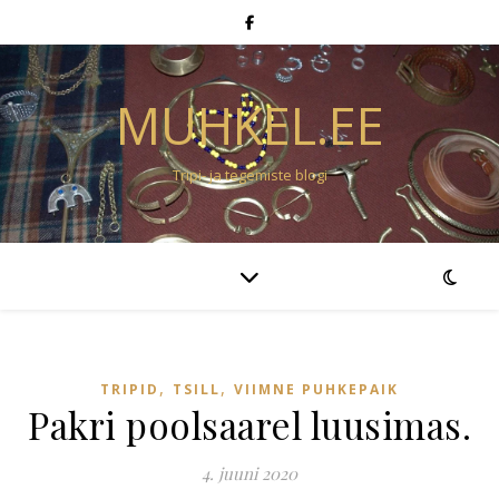
MUHKEL.EE
Tripi- ja tegemiste blogi
,
,
TRIPID
TSILL
VIIMNE PUHKEPAIK
Pakri poolsaarel luusimas.
4. juuni 2020