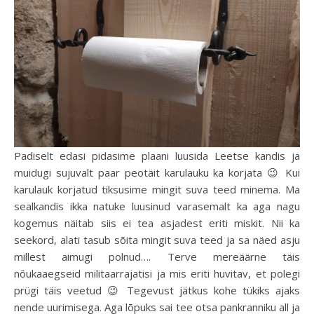
Padiselt edasi pidasime plaani luusida Leetse kandis ja
muidugi sujuvalt paar peotäit karulauku ka korjata 😉 Kui
karulauk korjatud tiksusime mingit suva teed minema. Ma
sealkandis ikka natuke luusinud varasemalt ka aga nagu
kogemus näitab siis ei tea asjadest eriti miskit. Nii ka
seekord, alati tasub sõita mingit suva teed ja sa näed asju
millest aimugi polnud…. Terve mereäärne täis
nõukaaegseid militaarrajatisi ja mis eriti huvitav, et polegi
prügi täis veetud 😉 Tegevust jätkus kohe tükiks ajaks
nende uurimisega. Aga lõpuks sai tee otsa pankranniku all ja