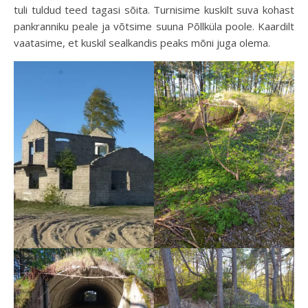
tuli tuldud teed tagasi sõita. Turnisime kuskilt suva kohast
pankranniku peale ja võtsime suuna Põllküla poole. Kaardilt
vaatasime, et kuskil sealkandis peaks mõni juga olema.