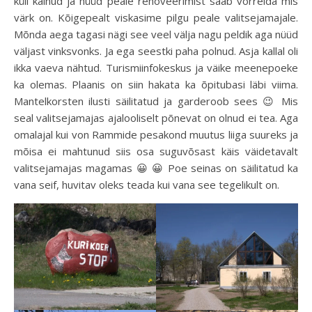
küll käinud ja nüüd peale renoveerimist saab võrrelda mis
värk on. Kõigepealt viskasime pilgu peale valitsejamajale.
Mõnda aega tagasi nägi see veel välja nagu peldik aga nüüd
väljast vinksvonks. Ja ega seestki paha polnud. Asja kallal oli
ikka vaeva nähtud. Turismiinfokeskus ja väike meenepoeke
ka olemas. Plaanis on siin hakata ka õpitubasi läbi viima.
Mantelkorsten ilusti säilitatud ja garderoob sees 😉 Mis
seal valitsejamajas ajalooliselt põnevat on olnud ei tea. Aga
omalajal kui von Rammide pesakond muutus liiga suureks ja
mõisa ei mahtunud siis osa suguvõsast käis väidetavalt
valitsejamajas magamas 😀 😀 Poe seinas on säilitatud ka
vana seif, huvitav oleks teada kui vana see tegelikult on.