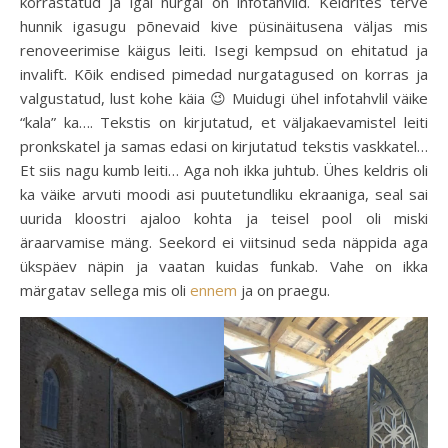
korrastatud ja igal nurgal on infotahvlid. Keldrites terve
hunnik igasugu põnevaid kive püsinäitusena väljas mis
renoveerimise käigus leiti. Isegi kempsud on ehitatud ja
invalift. Kõik endised pimedad nurgatagused on korras ja
valgustatud, lust kohe käia 😉 Muidugi ühel infotahvlil väike
“kala” ka…. Tekstis on kirjutatud, et väljakaevamistel leiti
pronkskatel ja samas edasi on kirjutatud tekstis vaskkatel…
Et siis nagu kumb leiti… Aga noh ikka juhtub. Ühes keldris oli
ka väike arvuti moodi asi puutetundliku ekraaniga, seal sai
uurida kloostri ajaloo kohta ja teisel pool oli miski
äraarvamise mäng. Seekord ei viitsinud seda näppida aga
ükspäev näpin ja vaatan kuidas funkab. Vahe on ikka
märgatav sellega mis oli
ennem
ja on praegu.