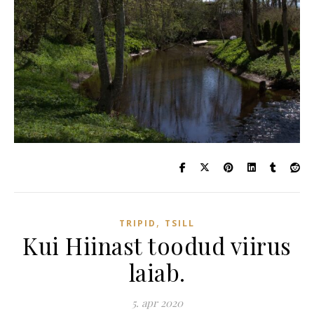
,
TRIPID
TSILL
Kui Hiinast toodud viirus
laiab.
5. apr 2020