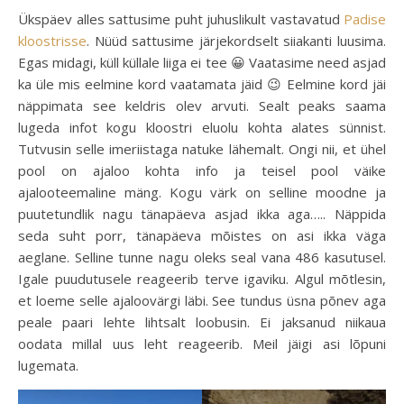
Ükspäev alles sattusime puht juhuslikult vastavatud
Padise
kloostrisse
. Nüüd sattusime järjekordselt siiakanti luusima.
Egas midagi, küll küllale liiga ei tee 😀 Vaatasime need asjad
ka üle mis eelmine kord vaatamata jäid 😉 Eelmine kord jäi
näppimata see keldris olev arvuti. Sealt peaks saama
lugeda infot kogu kloostri eluolu kohta alates sünnist.
Tutvusin selle imeriistaga natuke lähemalt. Ongi nii, et ühel
pool on ajaloo kohta info ja teisel pool väike
ajalooteemaline mäng. Kogu värk on selline moodne ja
puutetundlik nagu tänapäeva asjad ikka aga….. Näppida
seda suht porr, tänapäeva mõistes on asi ikka väga
aeglane. Selline tunne nagu oleks seal vana 486 kasutusel.
Igale puudutusele reageerib terve igaviku. Algul mõtlesin,
et loeme selle ajaloovärgi läbi. See tundus üsna põnev aga
peale paari lehte lihtsalt loobusin. Ei jaksanud niikaua
oodata millal uus leht reageerib. Meil jäigi asi lõpuni
lugemata.