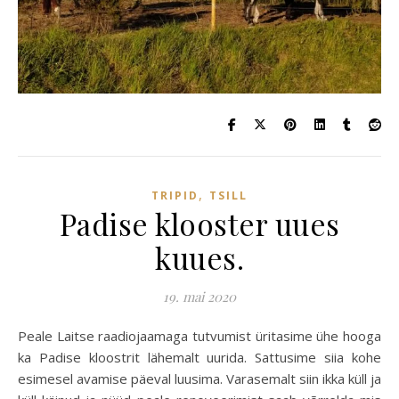
,
TRIPID
TSILL
Padise klooster uues
kuues.
19. mai 2020
Peale Laitse raadiojaamaga tutvumist üritasime ühe hooga
ka Padise kloostrit lähemalt uurida. Sattusime siia kohe
esimesel avamise päeval luusima. Varasemalt siin ikka küll ja