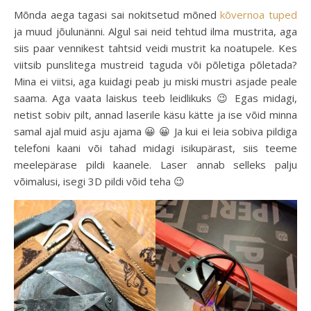
Mõnda aega tagasi sai nokitsetud mõned
kõvernoa tuped
ja muud jõulunänni. Algul sai neid tehtud ilma mustrita, aga
siis paar vennikest tahtsid veidi mustrit ka noatupele. Kes
viitsib punslitega mustreid taguda või põletiga põletada?
Mina ei viitsi, aga kuidagi peab ju miski mustri asjade peale
saama. Aga vaata laiskus teeb leidlikuks 😉 Egas midagi,
netist sobiv pilt, annad laserile käsu kätte ja ise võid minna
samal ajal muid asju ajama 😀 😀 Ja kui ei leia sobiva pildiga
telefoni kaani või tahad midagi isikupärast, siis teeme
meelepärase pildi kaanele. Laser annab selleks palju
võimalusi, isegi 3D pildi võid teha 😉