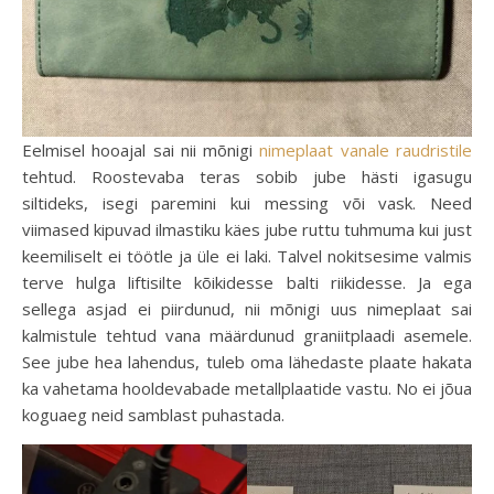
Eelmisel hooajal sai nii mõnigi
nimeplaat vanale raudristile
tehtud. Roostevaba teras sobib jube hästi igasugu
siltideks, isegi paremini kui messing või vask. Need
viimased kipuvad ilmastiku käes jube ruttu tuhmuma kui just
keemiliselt ei töötle ja üle ei laki. Talvel nokitsesime valmis
terve hulga liftisilte kõikidesse balti riikidesse. Ja ega
sellega asjad ei piirdunud, nii mõnigi uus nimeplaat sai
kalmistule tehtud vana määrdunud graniitplaadi asemele.
See jube hea lahendus, tuleb oma lähedaste plaate hakata
ka vahetama hooldevabade metallplaatide vastu. No ei jõua
koguaeg neid samblast puhastada.