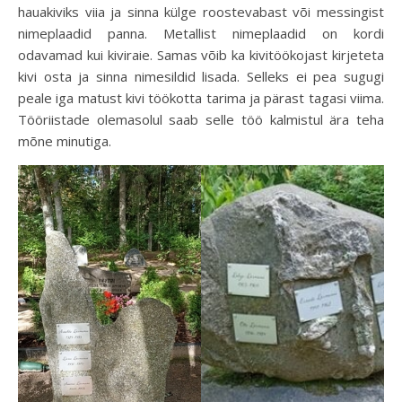
hauakiviks viia ja sinna külge roostevabast või messingist
nimeplaadid panna. Metallist nimeplaadid on kordi
odavamad kui kiviraie. Samas võib ka kivitöökojast kirjeteta
kivi osta ja sinna nimesildid lisada. Selleks ei pea sugugi
peale iga matust kivi töökotta tarima ja pärast tagasi viima.
Tööriistade olemasolul saab selle töö kalmistul ära teha
mõne minutiga.