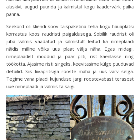
aluskivi, augud puurida ja kalmistul kogu kaadervärk paika
panna.
Seekord oli kliendi soov täispaketina teha kogu hauaplatsi
korrastus koos raudristi paigaldusega. Sobilik raudrist oli
juba valmis vaadatud ja kalmistult leitud ka nimeplaadi
näidis milline võiks uus plaat välja näha. Egas midagi,
nimeplaadist mõõdud ja paar pilti, rist kaenlasse ning
töökotta. Ajasime risti sirgeks, keevitasime külge puuduvad
detailid. Siis liivapritsiga rooste maha ja uus värv selga.
Tegime vana plaadi kujunduse järgi roostevabast terasest
uue nimeplaadi ja valmis ta saigi.