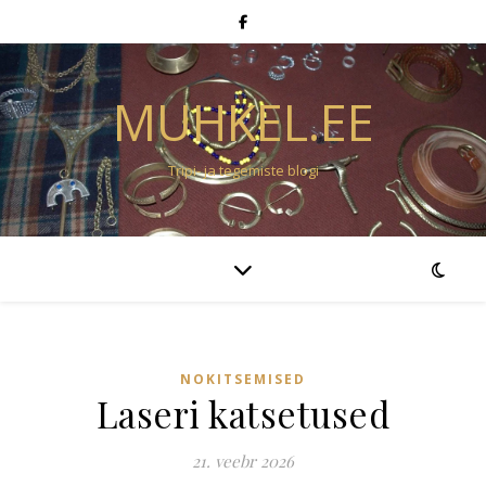
MUHKEL.EE
Tripi- ja tegemiste blogi
NOKITSEMISED
Laseri katsetused
21. veebr 2026