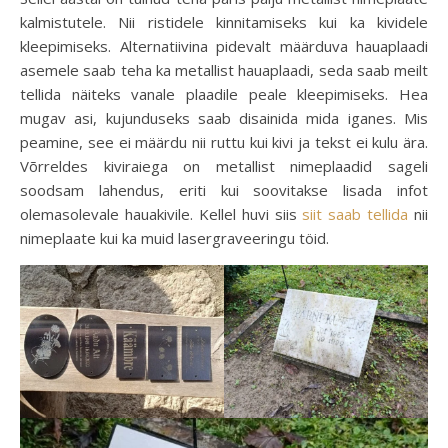
kalmistutele. Nii ristidele kinnitamiseks kui ka kividele
kleepimiseks. Alternatiivina pidevalt määrduva hauaplaadi
asemele saab teha ka metallist hauaplaadi, seda saab meilt
tellida näiteks vanale plaadile peale kleepimiseks. Hea
mugav asi, kujunduseks saab disainida mida iganes. Mis
peamine, see ei määrdu nii ruttu kui kivi ja tekst ei kulu ära.
Võrreldes kiviraiega on metallist nimeplaadid sageli
soodsam lahendus, eriti kui soovitakse lisada infot
olemasolevale hauakivile. Kellel huvi siis
siit saab tellida
nii
nimeplaate kui ka muid lasergraveeringu töid.