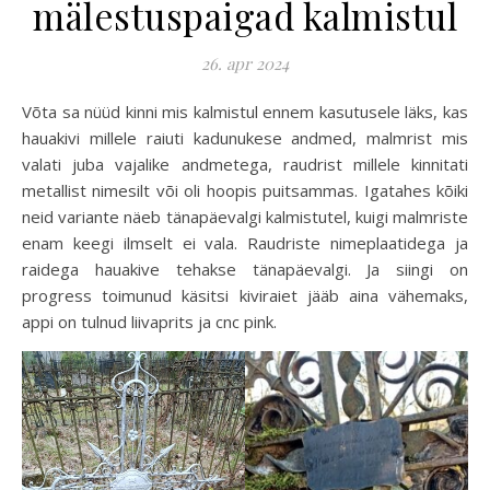
mälestuspaigad kalmistul
26. apr 2024
Võta sa nüüd kinni mis kalmistul ennem kasutusele läks, kas
hauakivi millele raiuti kadunukese andmed, malmrist mis
valati juba vajalike andmetega, raudrist millele kinnitati
metallist nimesilt või oli hoopis puitsammas. Igatahes kõiki
neid variante näeb tänapäevalgi kalmistutel, kuigi malmriste
enam keegi ilmselt ei vala. Raudriste nimeplaatidega ja
raidega hauakive tehakse tänapäevalgi. Ja siingi on
progress toimunud käsitsi kiviraiet jääb aina vähemaks,
appi on tulnud liivaprits ja cnc pink.