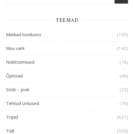
TEEMAD
Matkad looduses
(105)
Muu värk
(142)
Nokitsemised
(76)
Õpitoad
(40)
Söök – jook
(22)
Tehtud üritused
(76)
Tripid
(627)
Tsill
(520)