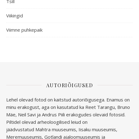
Tsill
Viikingid
Viimne puhkepaik
AUTORIÕIGUSED
Lehel olevad fotod on kaitstud autoriõigusega. Enamus on
minu erakogust, aga
on kasutatud ka Reet Tarangu, Bruno
Mäe, Neil Savi ja Andrus Piili erakogudes olevaid fotosid.
Piltidel olevad arheoloogilised leiud on
jäädvustatud
Mahtra muuseumis, Iisaku muuseumis,
Meremuuseumis, Gotlandi ajaloomuuseumis ja