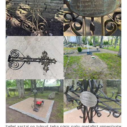
Sellel aastal on tulnud teha päris palju metallist nimeplaate