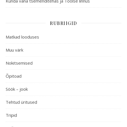
Kunda vana tsemenditehas ja Toolse linnus
RUBRIIGID
Matkad looduses
Muu värk
Nokitsemised
Õpitoad
Söök – jook
Tehtud üritused
Tripid