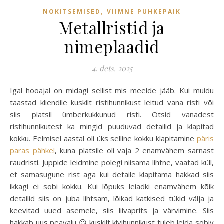
,
NOKITSEMISED
VIIMNE PUHKEPAIK
Metallristid ja
nimeplaadid
4. dets. 2025
Igal hooajal on midagi sellist mis meelde jääb. Kui muidu
taastad kliendile kuskilt ristihunnikust leitud vana risti või
siis platsil ümberkukkunud risti. Otsid vanadest
ristihunnikutest ka mingid puuduvad detailid ja klapitad
kokku. Eelmisel aastal oli üks selline kokku klapitamine
päris
paras pähkel
, kuna platsile oli vaja 2 enamvähem sarnast
raudristi. Juppide leidmine polegi niisama lihtne, vaatad küll,
et samasugune rist aga kui detaile klapitama hakkad siis
ikkagi ei sobi kokku. Kui lõpuks leiadki enamvähem kõik
detailid siis on juba lihtsam, lõikad katkised tükid välja ja
keevitad uued asemele, siis liivaprits ja värvimine. Siis
hakkab uus peavalu 😉 kuskilt kivihunnikust tuleb leida sobiv