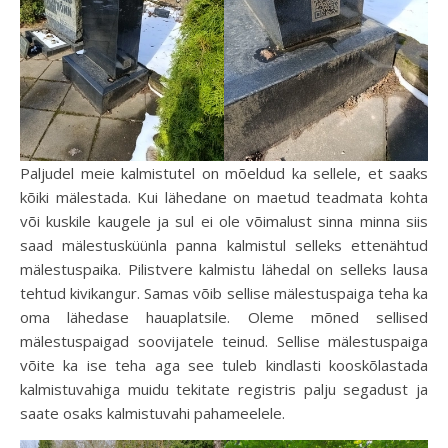
Paljudel meie kalmistutel on mõeldud ka sellele, et saaks
kõiki mälestada. Kui lähedane on maetud teadmata kohta
või kuskile kaugele ja sul ei ole võimalust sinna minna siis
saad mälestusküünla panna kalmistul selleks ettenähtud
mälestuspaika. Pilistvere kalmistu lähedal on selleks lausa
tehtud kivikangur. Samas võib sellise mälestuspaiga teha ka
oma lähedase hauaplatsile. Oleme mõned sellised
mälestuspaigad soovijatele teinud. Sellise mälestuspaiga
võite ka ise teha aga see tuleb kindlasti kooskõlastada
kalmistuvahiga muidu tekitate registris palju segadust ja
saate osaks kalmistuvahi pahameelele.