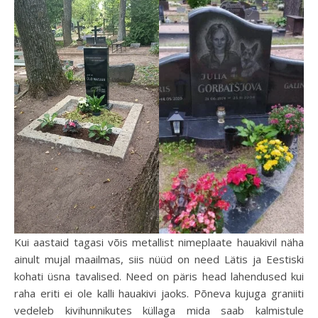
Kui aastaid tagasi võis metallist nimeplaate hauakivil näha
ainult mujal maailmas, siis nüüd on need Lätis ja Eestiski
kohati üsna tavalised. Need on päris head lahendused kui
raha eriti ei ole kalli hauakivi jaoks. Põneva kujuga graniiti
vedeleb kivihunnikutes küllaga mida saab kalmistule