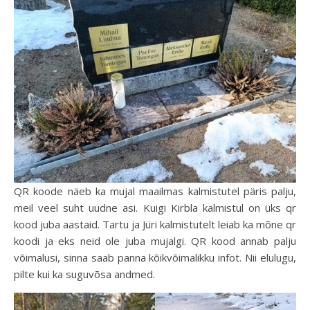
QR koode näeb ka mujal maailmas kalmistutel päris palju,
meil veel suht uudne asi. Kuigi Kirbla kalmistul on üks qr
kood juba aastaid. Tartu ja Jüri kalmistutelt leiab ka mõne qr
koodi ja eks neid ole juba mujalgi. QR kood annab palju
võimalusi, sinna saab panna kõikvõimalikku infot. Nii elulugu,
pilte kui ka suguvõsa andmed.