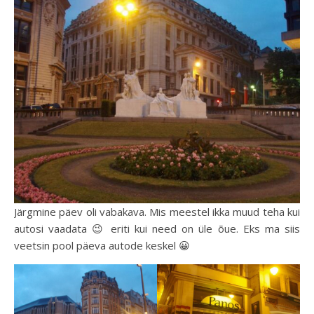
Järgmine päev oli vabakava. Mis meestel ikka muud teha kui
autosi vaadata 😉 eriti kui need on üle õue. Eks ma siis
veetsin pool päeva autode keskel 😀