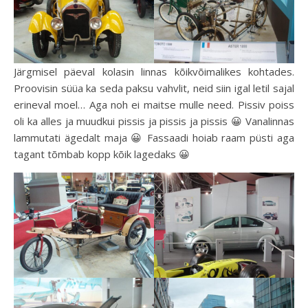
Järgmisel päeval kolasin linnas kõikvõimalikes kohtades.
Proovisin süüa ka seda paksu vahvlit, neid siin igal letil sajal
erineval moel… Aga noh ei maitse mulle need. Pissiv poiss
oli ka alles ja muudkui pissis ja pissis ja pissis 😀 Vanalinnas
lammutati ägedalt maja 😀 Fassaadi hoiab raam püsti aga
tagant tõmbab kopp kõik lagedaks 😀