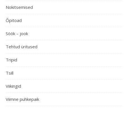
Nokitsemised
Õpitoad
Söök – jook
Tehtud üritused
Tripid
Tsill
Viikingid
Viimne puhkepaik