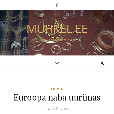
MUHKEL.EE
Tripi- ja tegemiste blogi
TRIPID
Euroopa naba uurimas
31. dets. 2018