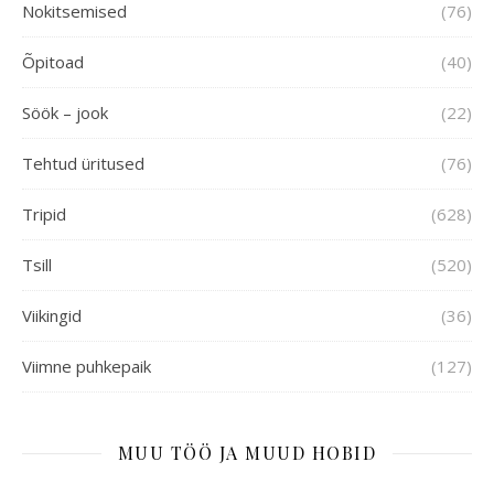
Nokitsemised
(76)
Õpitoad
(40)
Söök – jook
(22)
Tehtud üritused
(76)
Tripid
(628)
Tsill
(520)
Viikingid
(36)
Viimne puhkepaik
(127)
MUU TÖÖ JA MUUD HOBID