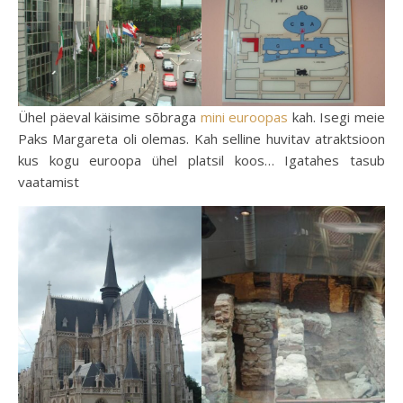
Ühel päeval käisime sõbraga
mini euroopas
kah. Isegi meie
Paks Margareta oli olemas. Kah selline huvitav atraktsioon
kus kogu euroopa ühel platsil koos… Igatahes tasub
vaatamist