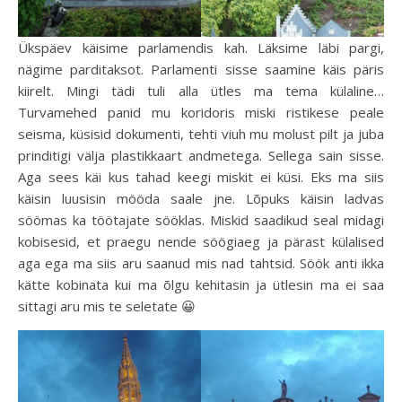
Ükspäev käisime parlamendis kah. Läksime läbi pargi,
nägime parditaksot. Parlamenti sisse saamine käis päris
kiirelt. Mingi tädi tuli alla ütles ma tema külaline…
Turvamehed panid mu koridoris miski ristikese peale
seisma, küsisid dokumenti, tehti viuh mu molust pilt ja juba
prinditigi välja plastikkaart andmetega. Sellega sain sisse.
Aga sees käi kus tahad keegi miskit ei küsi. Eks ma siis
käisin luusisin mööda saale jne. Lõpuks käisin ladvas
söömas ka töötajate sööklas. Miskid saadikud seal midagi
kobisesid, et praegu nende söögiaeg ja pärast külalised
aga ega ma siis aru saanud mis nad tahtsid. Söök anti ikka
kätte kobinata kui ma õlgu kehitasin ja ütlesin ma ei saa
sittagi aru mis te seletate 😀