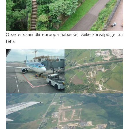
Otse ei saanudki euroopa nabasse, väike kõrvalpõige tuli
teha