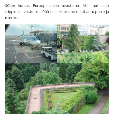
Sõber kutsus Euroopa naba avastama. Mis mul saab
trippimise vastu olla. Päälinnas kobisime eesti aeru peale ja
minekut…