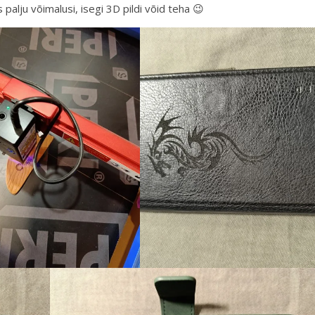
palju võimalusi, isegi 3D pildi võid teha 😉