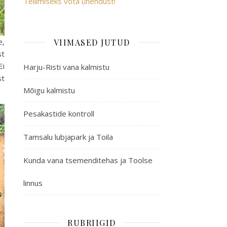
Tellimiseks võta ühendust!
e,
VIIMASED JUTUD
st
Ei
Harju-Risti vana kalmistu
st
Mõigu kalmistu
Pesakastide kontroll
Tamsalu lubjapark ja Toila
Kunda vana tsemenditehas ja Toolse
linnus
RUBRIIGID