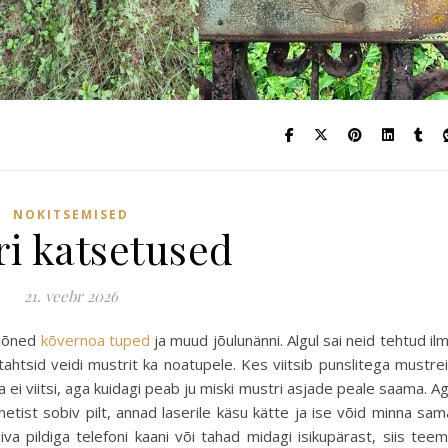
NOKITSEMISED
ri katsetused
21. veebr 2026
 mõned
kõvernoa tuped
ja muud jõulunänni. Algul sai neid tehtud il
tahtsid veidi mustrit ka noatupele. Kes viitsib punslitega mustre
 ei viitsi, aga kuidagi peab ju miski mustri asjade peale saama. A
netist sobiv pilt, annad laserile käsu kätte ja ise võid minna sam
iva pildiga telefoni kaani või tahad midagi isikupärast, siis tee