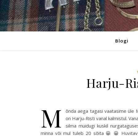
Blogi
Harju-Ri
M
õnda aega tagasi vaatasime üle M
on Harju-Risti vanal kalmistul. Van
silma muidugi kuskil nurgatagus
minna või mul tuleb 20 sõita 😀 😀 Huvitav 