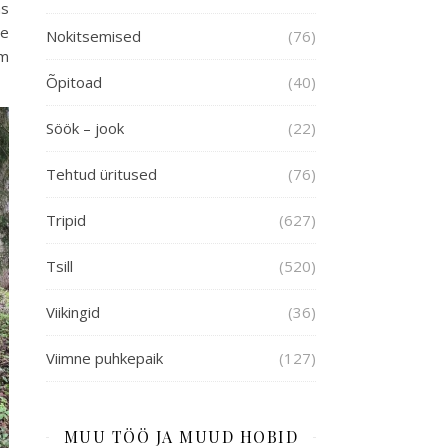
as
ne
Nokitsemised
(76)
am
Õpitoad
(40)
Söök – jook
(22)
Tehtud üritused
(76)
Tripid
(627)
Tsill
(520)
Viikingid
(36)
Viimne puhkepaik
(127)
MUU TÖÖ JA MUUD HOBID