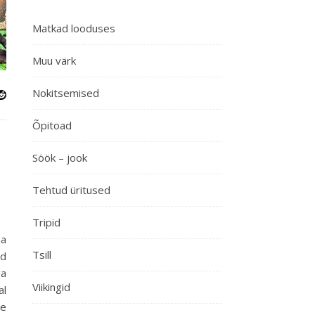
Matkad looduses
Muu värk
Nokitsemised
Õpitoad
Söök – jook
Tehtud üritused
Tripid
ma
Tsill
id
ga
Viikingid
al
me