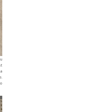
gu
st
ga
e.
No