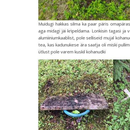
Muidugi hakkas silma ka paar päris omapäras
aga midagi jäi kripeldama. Lonkisin tagasi ja
alumiiniumkaablist, pole selliseid mujal kohanu
tea, kas kadunukese ära saatja oli miski pullim
ütlust pole varem kuskil kohanudki