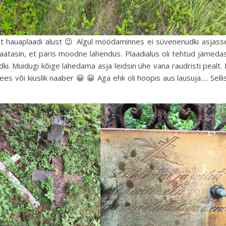
t hauaplaadi alust 😉 Algul möödaminnes ei süvenenudki asjass
 vaatasin, et päris moodne lahendus. Plaadialus oli tehtud jämeda
dki. Muidugi kõige lahedama asja leidsin ühe vana raudristi pealt. 
ees või kiuslik naaber 😀 😀 Aga ehk oli hoopis aus lausuja…. Selli