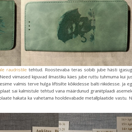
le raudristile
tehtud. Roostevaba teras sobib jube hästi igasu
k. Need viimased kipuvad ilmastiku käes jube ruttu tuhmuma kui ju
tsesime valmis terve hulga liftisilte kõikidesse balti riikidesse. Ja e
meplaat sai kalmistule tehtud vana määrdunud graniitplaadi asemel
plaate hakata ka vahetama hooldevabade metallplaatide vastu. 