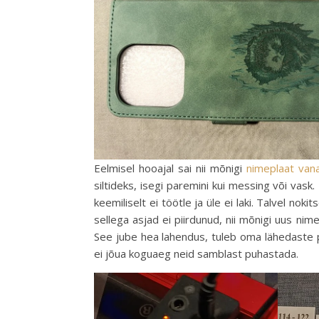
Eelmisel hooajal sai nii mõnigi
nimeplaat vana
siltideks, isegi paremini kui messing või vas
keemiliselt ei töötle ja üle ei laki. Talvel noki
sellega asjad ei piirdunud, nii mõnigi uus ni
See jube hea lahendus, tuleb oma lähedaste 
ei jõua koguaeg neid samblast puhastada.