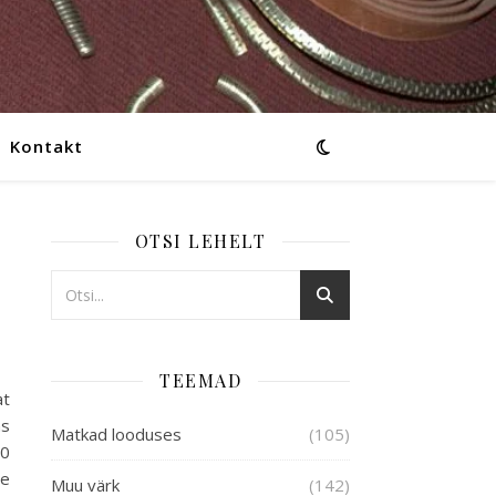
Kontakt
OTSI LEHELT
TEEMAD
at
as
Matkad looduses
(105)
20
le
Muu värk
(142)