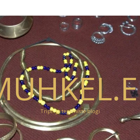
MUHKEL.E
Tripi- ja tegemiste blogi