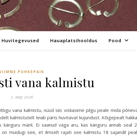
Huvitegevused
Hauaplatsihooldus
Pood
VIIMNE PUHKEPAIK
sti vana kalmistu
2. aug 2026
õigu vana kalmistu, nüüd siis viskasime pilgu peale mida põnev
adelt kalmistutelt leiab päris huvitavat kujundust. Kõigepealt hakk
es känguru märk. Ei saanud väga aru, kas känguru annab seal 
on muidugi see, et ilmselt rajati see kalmistu 18 sajandil pea