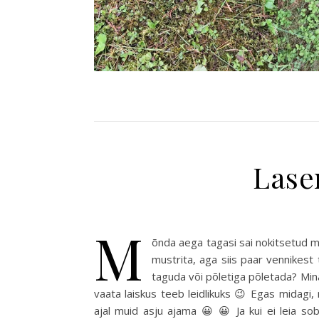
Lase
M
õnda aega tagasi sai nokitsetud
mustrita, aga siis paar vennikest 
taguda või põletiga põletada? Mina
vaata laiskus teeb leidlikuks 😉 Egas midagi, 
ajal muid asju ajama 😀 😀 Ja kui ei leia sob