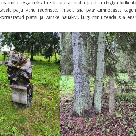
 matmise. Aga miks ta siin uuesti maha jäeti ja ringiga kirikuai
latavalt palju vanu raudriste, ilmselt siia paarikümneaasta tagu
orrastatud platsi ja värske hauakivi, kuigi minu teada siia en