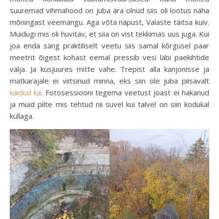
suuremad vihmahood on juba ära olnud siis oli lootus näha
mõningast veemängu. Aga võta näpust, Valaste täitsa kuiv.
Muidugi mis oli huvitav, et siia on vist tekkimas uus juga. Kui
joa enda säng praktiliselt veetu siis samal kõrgusel paar
meetrit õigest kohast eemal pressib vesi läbi paekihtide
välja. Ja kusjuures mitte vähe. Trepist alla kanjonisse ja
matkarajale ei viitsinud minna, eks siin ole juba piisavalt
käidud ka
. Fotosessiooni tegema veetust joast ei hakanud
ja muid pilte mis tehtud nii suvel kui talvel on siin kodukal
küllaga.