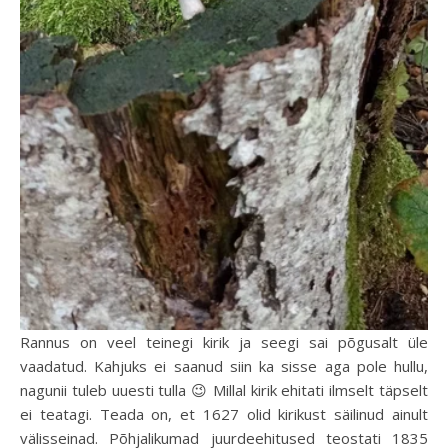
Rannus on veel teinegi kirik ja seegi sai põgusalt üle
vaadatud. Kahjuks ei saanud siin ka sisse aga pole hullu,
nagunii tuleb uuesti tulla 😉 Millal kirik ehitati ilmselt täpselt
ei teatagi. Teada on, et 1627 olid kirikust säilinud ainult
välisseinad. Põhjalikumad juurdeehitused teostati 1835