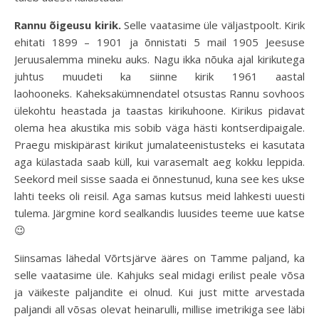
Rannu õigeusu kirik.
Selle vaatasime üle väljastpoolt. Kirik
ehitati 1899 – 1901 ja õnnistati 5 mail 1905 Jeesuse
Jeruusalemma mineku auks. Nagu ikka nõuka ajal kirikutega
juhtus muudeti ka siinne kirik 1961 aastal
laohooneks. Kaheksakümnendatel otsustas Rannu sovhoos
ülekohtu heastada ja taastas kirikuhoone. Kirikus pidavat
olema hea akustika mis sobib väga hästi kontserdipaigale.
Praegu miskipärast kirikut jumalateenistusteks ei kasutata
aga külastada saab küll, kui varasemalt aeg kokku leppida.
Seekord meil sisse saada ei õnnestunud, kuna see kes ukse
lahti teeks oli reisil. Aga samas kutsus meid lahkesti uuesti
tulema. Järgmine kord sealkandis luusides teeme uue katse
😉
Siinsamas lähedal Võrtsjärve ääres on Tamme paljand, ka
selle vaatasime üle. Kahjuks seal midagi erilist peale võsa
ja väikeste paljandite ei olnud. Kui just mitte arvestada
paljandi all võsas olevat heinarulli, millise imetrikiga see läbi