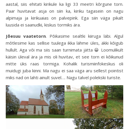
aastal, siis ehitati kirikule ka ligi 33 meetri kõrgune torn.
Paar huvitavat asja on siin ka, kiriku tagasein on nagu
alpimaja ja kirikuaias on palvepink. Ega siin väga pikalt
luusida ei saanudki, kiskus tormiks ära.
Jõesuu vaatetorn
. Põikasime sealtki kiiruga läbi. Algul
mõtlesime kas sellise tuulega ikka lähme üles, äkki kõigub
hullult. Aga või ma siis saan turnimata jätta 😀 Loomulikult
käisin üleval ära ja mis oli huvitav, et see torn ei kõikunud
mitte üks raas tormiga. Kohalik turismiinfokeskus oli
muidugi juba kinni. Ma nagu ei saa väga aru sellest pointist
miks nad on lahti ainult suvel…. Nagu talvel polekski turiste.