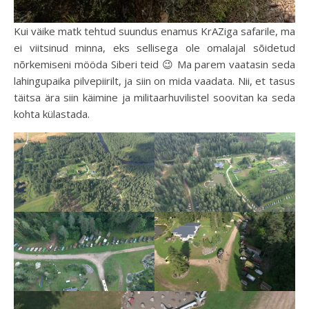
Kui väike matk tehtud suundus enamus KrAZiga safarile, ma
ei viitsinud minna, eks sellisega ole omalajal sõidetud
nõrkemiseni mööda Siberi teid 😉 Ma parem vaatasin seda
lahingupaika pilvepiirilt, ja siin on mida vaadata. Nii, et tasus
täitsa ära siin käimine ja militaarhuvilistel soovitan ka seda
kohta külastada.