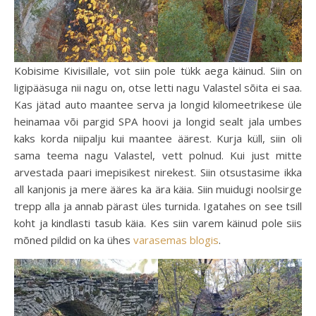
Kobisime Kivisillale, vot siin pole tükk aega käinud. Siin on
ligipääsuga nii nagu on, otse letti nagu Valastel sõita ei saa.
Kas jätad auto maantee serva ja longid kilomeetrikese üle
heinamaa või pargid SPA hoovi ja longid sealt jala umbes
kaks korda niipalju kui maantee äärest. Kurja küll, siin oli
sama teema nagu Valastel, vett polnud. Kui just mitte
arvestada paari imepisikest nirekest. Siin otsustasime ikka
all kanjonis ja mere ääres ka ära käia. Siin muidugi noolsirge
trepp alla ja annab pärast üles turnida. Igatahes on see tsill
koht ja kindlasti tasub käia. Kes siin varem käinud pole siis
mõned pildid on ka ühes
varasemas blogis
.