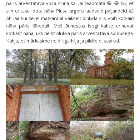
päris arvestatava võsa sinna sai jäi teadmata 😀 😀 Nii, et
siin ei tasu loota näha Piusa ürgoru laadseid paljandeid 😉
Ah jaa kui sellel matkarajal vaikselt lonkida siis võib kotkaid
näha päris lähedalt. Meil õnnestus isegi kahte erinevat
kotkast näha, üks neist oli ikka päris arvestatava suurusega.
Kahju, et märkasime neid liiga hilja ja pildile ei saanud.