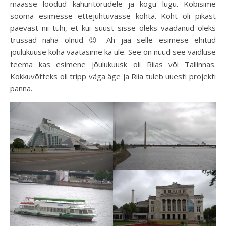
maasse löödud kahuritorudele ja kogu lugu. Kobisime
sööma esimesse ettejuhtuvasse kohta. Kõht oli pikast
päevast nii tühi, et kui suust sisse oleks vaadanud oleks
trussad näha olnud 😉 Ah jaa selle esimese ehitud
jõulukuuse koha vaatasime ka üle. See on nüüd see vaidluse
teema kas esimene jõulukuusk oli Riias või Tallinnas.
Kokkuvõtteks oli tripp väga äge ja Riia tuleb uuesti projekti
panna.