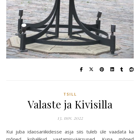
TSILL
Valaste ja Kivisilla
13. nov. 2022
Kui juba idaosariikidesse asja siis tuleb üle vaadata ka
mõned kohalikud vaatamisväärsused. Kuna mõned