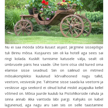
Nu ei saa mööda sõita ilusast asjast. Järgmine sissepõige
tuli Birinu mõisa. Kusjuures siin oli ka hotell aga sees sai
ringi kolada. Kuskilt turnisime katusele välja, sealt oli
ümbrusele päris hea vaade. Ühe torni otsa olid kured oma
elamise sisse seadnud. Siin on säilinud on mitmed
mõisakompleksi kuulunud kõrvalhooned nagu tallid,
veetorn, vesiveski jne. Tahtsime sisse saada ka veetorni ja
veskisse aga seekord ei olnud kohal miskit asjapulka kellel
võtmed on. Mõisa juurde kuulub ka Pistohlkorside rahula ja
sinna annab ikka vantsida läbi pargi. Kahjuks on kabel
lagunenud, aga nagu aru sain siis on selle taastamine