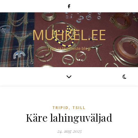
MUHKEL.EE
Tripi- ja tegemiste blogi
,
TRIPID
TSILL
Käre lahinguväljad
24. aug 2025