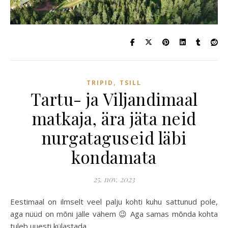
,
TRIPID
TSILL
Tartu- ja Viljandimaal
matkaja, ära jäta neid
nurgataguseid läbi
kondamata
25. nov. 2023
Eestimaal on ilmselt veel palju kohti kuhu sattunud pole,
aga nüüd on mõni jälle vähem 😉 Aga samas mõnda kohta
tuleb uuesti külastada.