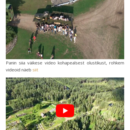
Panin siia väikese video kohapealsest olustikust, rohkem
videoid näeb
siit