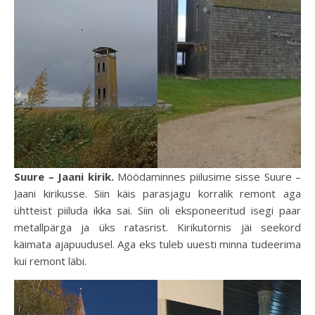
Suure – Jaani kirik.
Möödaminnes piilusime sisse Suure –
Jaani kirikusse. Siin käis parasjagu korralik remont aga
ühtteist piiluda ikka sai. Siin oli eksponeeritud isegi paar
metallpärga ja üks ratasrist. Kirikutornis jäi seekord
käimata ajapuudusel. Aga eks tuleb uuesti minna tudeerima
kui remont läbi.