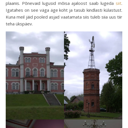
plaanis. Põnevaid lugusid mõisa ajaloost saab lugeda
siit
.
Igatahes on see väga äge koht ja tasub kindlasti külastust.
Kuna meil jäid pooled asjad vaatamata siis tuleb siia uus tiir
teha ükspäev.