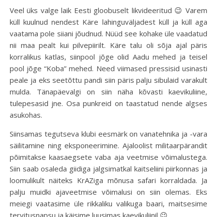
Veel üks valge laik Eesti gloobuselt likvideeritud 😉 Varem
küll kuulnud nendest Käre lahinguväljadest küll ja küll aga
vaatama pole siiani jõudnud. Nüüd see kohake üle vaadatud
nii maa pealt kui pilvepiirilt. Käre talu oli sõja ajal päris
korralikus katlas, siinpool jõge olid Aadu mehed ja teisel
pool jõge “Koba” mehed. Need viimased pressisid usinasti
peale ja eks seetõttu pandi siin päris palju sibulaid varakult
mulda. Tänapäevalgi on siin näha kõvasti kaevikuliine,
tulepesasid jne. Osa punkreid on taastatud nende algses
asukohas.
Siinsamas tegutseva klubi eesmärk on vanatehnika ja -vara
säilitamine ning eksponeerimine. Ajaloolist militaarpärandit
põimitakse kaasaegsete vaba aja veetmise võimalustega.
Siin saab osaleda giidiga jalgsimatkal kaitseliini piirkonnas ja
loomulikult näiteks KrAZiga mõnusa safari korraldada. Ja
palju muidki ajaveetmise võimalusi on siin olemas. Eks
meiegi vaatasime üle rikkaliku valikuga baari, maitsesime
tervitusnapsu ja käisime luusimas kaevikuliinil 😉