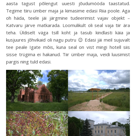
aasta tagust põlengut uuesti jõudumööda taastatud.
Tegime tiiru ümber maja ja kimasime edasi Riia poole. Aga
oh häda, teele jäi järgmine tudeerimist vajav objekt –
Katvaru järve matkarada. Loomulikult oli seal vaja tiir ära
teha. Üldiselt väga tsill koht ja tasub kindlasti käia ja
kusjuures jõhvikaid oli nagu putru 😉 Edasi jäi meil sujuvalt
tee peale Igate mõis, kuna seal on vist mingi hotell siis
sisse trügima ei hakanud. Tiir ümber maja, veidi luusimist
pargis ning tuld edasi.