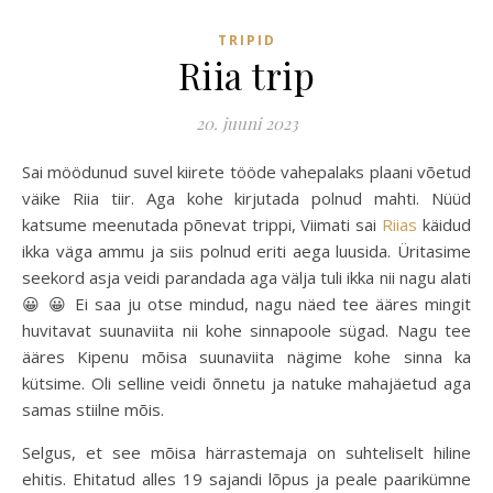
TRIPID
Riia trip
20. juuni 2023
Sai möödunud suvel kiirete tööde vahepalaks plaani võetud
väike Riia tiir. Aga kohe kirjutada polnud mahti. Nüüd
katsume meenutada põnevat trippi, Viimati sai
Riias
käidud
ikka väga ammu ja siis polnud eriti aega luusida. Üritasime
seekord asja veidi parandada aga välja tuli ikka nii nagu alati
😀 😀 Ei saa ju otse mindud, nagu näed tee ääres mingit
huvitavat suunaviita nii kohe sinnapoole sügad. Nagu tee
ääres Kipenu mõisa suunaviita nägime kohe sinna ka
kütsime. Oli selline veidi õnnetu ja natuke mahajäetud aga
samas stiilne mõis.
Selgus, et see mõisa härrastemaja on suhteliselt hiline
ehitis. Ehitatud alles 19 sajandi lõpus ja peale paarikümne