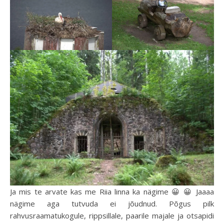
Ja mis te arvate kas me Riia linna ka nägime 😀 😀 Jaaaa
nägime aga tutvuda ei jõudnud. Põgus pilk
rahvusraamatukogule, rippsillale, paarile majale ja otsapidi