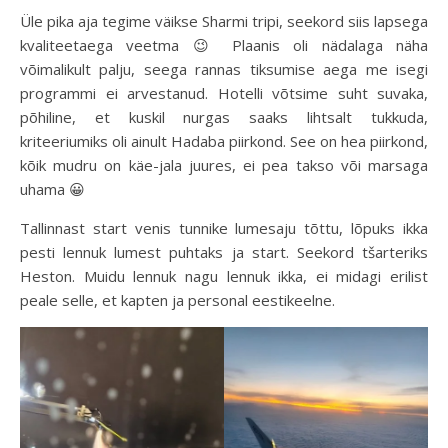
Üle pika aja tegime väikse Sharmi tripi, seekord siis lapsega
kvaliteetaega veetma 😉 Plaanis oli nädalaga näha
võimalikult palju, seega rannas tiksumise aega me isegi
programmi ei arvestanud. Hotelli võtsime suht suvaka,
põhiline, et kuskil nurgas saaks lihtsalt tukkuda,
kriteeriumiks oli ainult Hadaba piirkond. See on hea piirkond,
kõik mudru on käe-jala juures, ei pea takso või marsaga
uhama 😀
Tallinnast start venis tunnike lumesaju tõttu, lõpuks ikka
pesti lennuk lumest puhtaks ja start. Seekord tšarteriks
Heston. Muidu lennuk nagu lennuk ikka, ei midagi erilist
peale selle, et kapten ja personal eestikeelne.