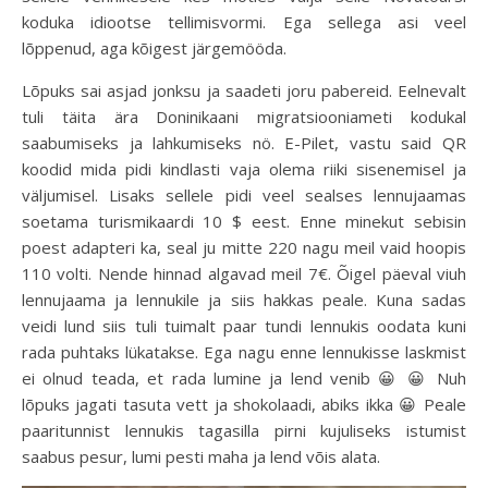
koduka idiootse tellimisvormi. Ega sellega asi veel
lõppenud, aga kõigest järgemööda.
Lõpuks sai asjad jonksu ja saadeti joru pabereid. Eelnevalt
tuli täita ära Doninikaani migratsiooniameti kodukal
saabumiseks ja lahkumiseks nö. E-Pilet, vastu said QR
koodid mida pidi kindlasti vaja olema riiki sisenemisel ja
väljumisel. Lisaks sellele pidi veel sealses lennujaamas
soetama turismikaardi 10 $ eest. Enne minekut sebisin
poest adapteri ka, seal ju mitte 220 nagu meil vaid hoopis
110 volti. Nende hinnad algavad meil 7€. Õigel päeval viuh
lennujaama ja lennukile ja siis hakkas peale. Kuna sadas
veidi lund siis tuli tuimalt paar tundi lennukis oodata kuni
rada puhtaks lükatakse. Ega nagu enne lennukisse laskmist
ei olnud teada, et rada lumine ja lend venib 😀 😀 Nuh
lõpuks jagati tasuta vett ja shokolaadi, abiks ikka 😀 Peale
paaritunnist lennukis tagasilla pirni kujuliseks istumist
saabus pesur, lumi pesti maha ja lend võis alata.