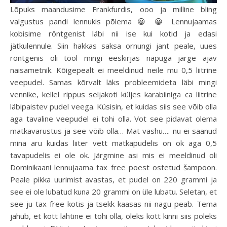
Lõpuks maandusime Frankfurdis, ooo ja milline bling
valgustus pandi lennukis põlema 😀 😀 Lennujaamas
kobisime röntgenist läbi nii ise kui kotid ja edasi
jätkulennule. Siin hakkas saksa ornungi jant peale, uues
röntgenis oli tööl mingi eeskirjas näpuga järge ajav
naisametnik. Kõigepealt ei meeldinud neile mu 0,5 liitrine
veepudel. Samas kõrvalt läks probleemideta läbi mingi
vennike, kellel rippus seljakoti küljes karabiiniga ca liitrine
läbipaistev pudel veega. Küsisin, et kuidas siis see võib olla
aga tavaline veepudel ei tohi olla. Vot see pidavat olema
matkavarustus ja see võib olla… Mat vashu…. nu ei saanud
mina aru kuidas liiter vett matkapudelis on ok aga 0,5
tavapudelis ei ole ok. Järgmine asi mis ei meeldinud oli
Dominikaani lennujaama tax free poest ostetud šampoon.
Peale pikka uurimist avastas, et pudel on 220 grammi ja
see ei ole lubatud kuna 20 grammi on üle lubatu. Seletan, et
see ju tax free kotis ja tsekk kaasas nii nagu peab. Tema
jahub, et kott lahtine ei tohi olla, oleks kott kinni siis poleks