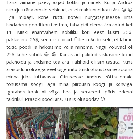
Täna viimane päev, asjad kokku ja minek. Kurja Andrus
niipalju träna omale sebinud, et ei mahtunud kotti ära 😀 😀
Ega midagi, kohe ruttu hotelli nurgatagusesse ilma
hindadeta poodi kotti ostma, tuba pidi olema ära antud kell
11. Miski enamvähem sobiliku koti eest küsiti 35$,
pakkusime 25$, see ei sobinud. Ütlesin Andrusele, et lähme
teise poodi ja hakkasime välja minema. Nagu võluväel oli
25$ kohe sobilik 😀 😀 Kui asjad pakitud viskasime kotid
pakihoidu ja andsime toa ära. Pakihoid oli siin tasuta. Kuna
ärasõiduni oli aega veel õige mitu tundi otsustasime sööma
minna juba tuttavasse Citrusesse. Andrus võttis omale
tõhusama söögi, aga mina piirdusin koogi ja kohviga.
Igatahes kook oli väga hea ja serveeriti päris edeval
taldrikul. Praadki söödi ära, ju siis oli söödav 😉