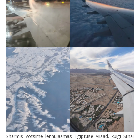
Sharmis võtsime lennujaamas Egiptuse viisad, kuigi Siinai