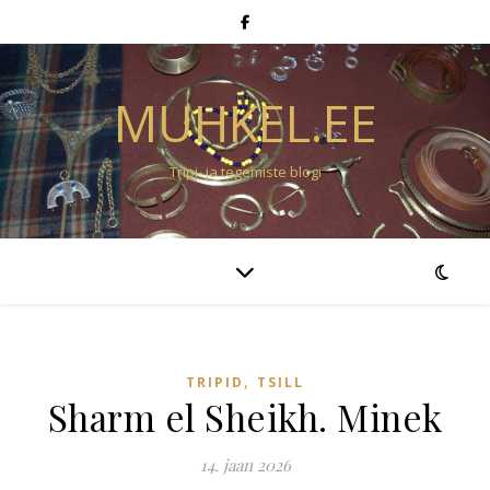
MUHKEL.EE
Tripi- ja tegemiste blogi
,
TRIPID
TSILL
Sharm el Sheikh. Minek
14. jaan 2026