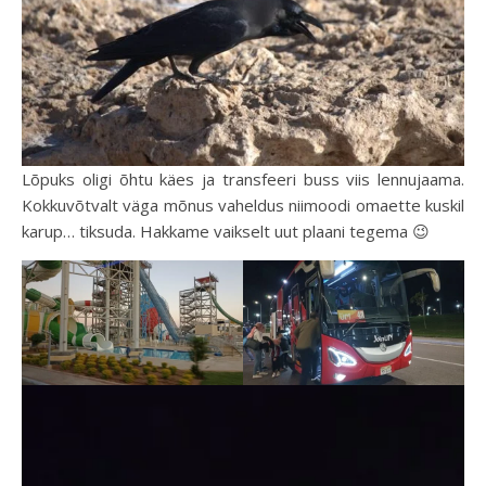
Lõpuks oligi õhtu käes ja transfeeri buss viis lennujaama.
Kokkuvõtvalt väga mõnus vaheldus niimoodi omaette kuskil
karup… tiksuda. Hakkame vaikselt uut plaani tegema 😉