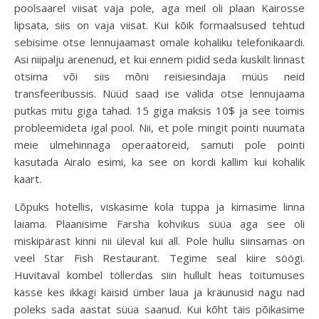
poolsaarel viisat vaja pole, aga meil oli plaan Kairosse
lipsata, siis on vaja viisat. Kui kõik formaalsused tehtud
sebisime otse lennujaamast omale kohaliku telefonikaardi.
Asi niipalju arenenud, et kui ennem pidid seda kuskilt linnast
otsima või siis mõni reisiesindaja müüs neid
transfeeribussis. Nüüd saad ise valida otse lennujaama
putkas mitu giga tahad. 15 giga maksis 10$ ja see toimis
probleemideta igal pool. Nii, et pole mingit pointi nuumata
meie ulmehinnaga operaatoreid, samuti pole pointi
kasutada Airalo esimi, ka see on kordi kallim kui kohalik
kaart.
Lõpuks hotellis, viskasime kola tuppa ja kimasime linna
laiama. Plaanisime Farsha kohvikus süüa aga see oli
miskipärast kinni nii üleval kui all. Pole hullu siinsamas on
veel Star Fish Restaurant. Tegime seal kiire söögi.
Huvitaval kombel töllerdas siin hullult heas toitumuses
kasse kes ikkagi käisid ümber laua ja kräunusid nagu nad
poleks sada aastat süüa saanud. Kui kõht täis põikasime