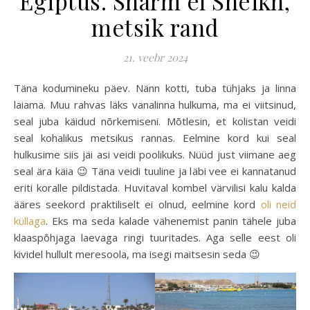
Egiptus. Sharm el Sheikh,
metsik rand
21. veebr 2024
Täna kodumineku päev. Nänn kotti, tuba tühjaks ja linna
laiama. Muu rahvas läks vanalinna hulkuma, ma ei viitsinud,
seal juba käidud nõrkemiseni. Mõtlesin, et kolistan veidi
seal kohalikus metsikus rannas. Eelmine kord kui seal
hulkusime siis jäi asi veidi poolikuks. Nüüd just viimane aeg
seal ära käia 😉 Täna veidi tuuline ja läbi vee ei kannatanud
eriti koralle pildistada. Huvitaval kombel värvilisi kalu kalda
ääres seekord praktiliselt ei olnud, eelmine kord
oli neid
küllaga
. Eks ma seda kalade vähenemist panin tähele juba
klaaspõhjaga laevaga ringi tuuritades. Aga selle eest oli
kividel hullult meresoola, ma isegi maitsesin seda 😉