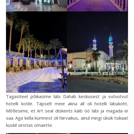
Tagasiteel põikasime läbi Dahab keskusest ja vutvutvut
hotelli kotile. Täpselt meie akna all oli hotelli läbukoht.
Mõtlesime, et krt seal diskents käib öö läbi ja magada ei
saa. Aga kella kümnest oli hiirvaikus, ainul mingi üksik tsikaat
kuskil siristas omaette.