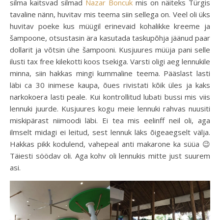
silma kaitsvad silmad
Nazar Boncuk
mis on näiteks Türgis
tavaline nänn, huvitav mis teema siin sellega on. Veel oli üks
huvitav poeke kus müügil erinevaid kohalikke kreeme ja
šampoone, otsustasin ära kasutada taskupõhja jäänud paar
dollarit ja võtsin ühe šampooni. Kusjuures müüja pani selle
ilusti tax free kilekotti koos tsekiga. Varsti oligi aeg lennukile
minna, siin hakkas mingi kummaline teema. Pääslast lasti
läbi ca 30 inimese kaupa, õues rivistati kõik üles ja kaks
narkokoera lasti peale. Kui kontrollitud lubati bussi mis viis
lennuki juurde. Kusjuures kogu meie lennuki rahvas nuusiti
miskipärast niimoodi läbi. Ei tea mis eelinff neil oli, aga
ilmselt midagi ei leitud, sest lennuk läks õigeaegselt välja.
Hakkas pikk kodulend, vahepeal anti makarone ka süüa 😉
Täiesti söödav oli. Aga kohv oli lennukis mitte just suurem
asi.