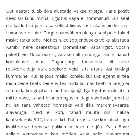
Uut aastat tuleb ikka alustada väikse tripiga. Päris pikalt
seedisin kuhu minna, Egiptus väga ei tõmmanud. Eks seal
ole käidud ka ja mis sa sellest liivaväljast ikka vahid kui just
Luxorisse ei lähe. Türgi enamvähem ok aga seal pole talvel
miskit tarka teha. Mõtlesin, et soojenduseks võiks alustada
Kariibi mere saarestikus Dominikaani Vabariigist. Võtsin
pakettreisi Novatoursilt, varasemalt nendega rahule jäänud
korralduse osas. Tagantjärgi tarkusena oli selle
reisikorraldaja valik seekord veidi sitt otsus. Asi kuidagi
kummaline. Küll ei jõua meilid kohale, küll üks agent ei tea
mida teine teeb, teine ei tea mida kolmas teeb ja keegi ei
tea mida keegi juba teinud on 😀 😀 Iga liigutus maksab ja
mitte vähe, tahad broneeringus midagi vahetada ja mitte
nii, et täna vahetad homseks vaid ikka märkimisväärse
ajavaruga. Neid ei koti, tahad muuta siis maksa
kantseleikulu 90€, hea äri krt. Raha küsitakse korralikult aga
kvaliteetse teenuse pakkumine käib üle jõu. Palju õnne
sellele vennikesele kes mõtles välja selle Novatoursi