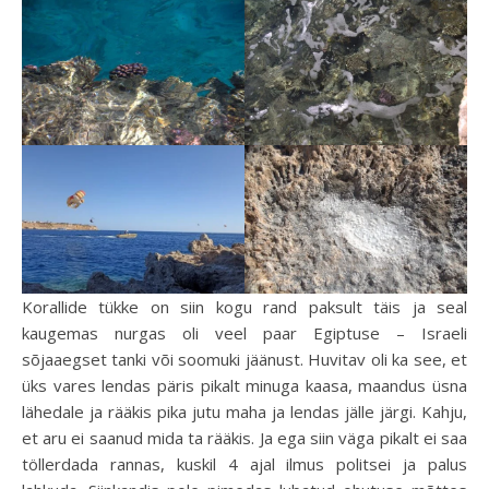
Korallide tükke on siin kogu rand paksult täis ja seal
kaugemas nurgas oli veel paar Egiptuse – Israeli
sõjaaegset tanki või soomuki jäänust. Huvitav oli ka see, et
üks vares lendas päris pikalt minuga kaasa, maandus üsna
lähedale ja rääkis pika jutu maha ja lendas jälle järgi. Kahju,
et aru ei saanud mida ta rääkis. Ja ega siin väga pikalt ei saa
töllerdada rannas, kuskil 4 ajal ilmus politsei ja palus