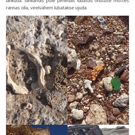
lahkuda. Siinkandis pole pimedas lubatud ohutuse mõttes
rannas olla, veelvähem lubatakse ujuda.