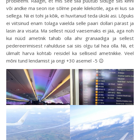
probleemi. Räägin, et mis see siia puutub siduge siis kinni
või andke ma seon ise sõlme peale kilekotile, aga ei kus sa
sellega. Nii ei tohi ja kõik, ei huvitanud teda ükski asi. Lõpuks
ei viitsinud enam tolaga vaielda selle paari dollari pärast ja
lasin ära visata. Ma sellest nüüd vaesemaks ei jää, aga noh
kui nüüd ametnik tahab olla ahv granaadiga ja sellest
pedereerimisest rahulduse sai siis olgu tal hea olla. Nii, et
ülimalt harva kohtab reisidel ka selliseid ametnikke. Veel
mõni tund lendamist ja ongi +30 asemel -5 😉