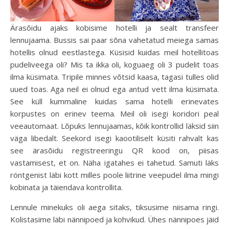
Ärasõidu ajaks kobisime hotelli ja sealt transfeer
lennujaama. Bussis sai paar sõna vahetatud meiega samas
hotellis olnud eestlastega. Küsisid kuidas meil hotellitoas
pudeliveega oli? Mis ta ikka oli, koguaeg oli 3 pudelit toas
ilma küsimata. Tripile minnes võtsid kaasa, tagasi tulles olid
uued toas. Aga neil ei olnud ega antud vett ilma küsimata.
See küll kummaline kuidas sama hotelli erinevates
korpustes on erinev teema. Meil oli isegi koridori peal
veeautomaat. Lõpuks lennujaamas, kõik kontrollid läksid siin
väga libedalt. Seekord isegi kaootiliselt küsiti rahvalt kas
see ärasõidu registreeringu QR kood on, piisas
vastamisest, et on. Näha igatahes ei tahetud. Samuti läks
röntgenist läbi kott milles poole liitrine veepudel ilma mingi
kobinata ja täiendava kontrollita.
Lennule minekuks oli aega sitaks, tiksusime niisama ringi.
Kolistasime läbi nännipoed ja kohvikud. Ühes nännipoes jäid