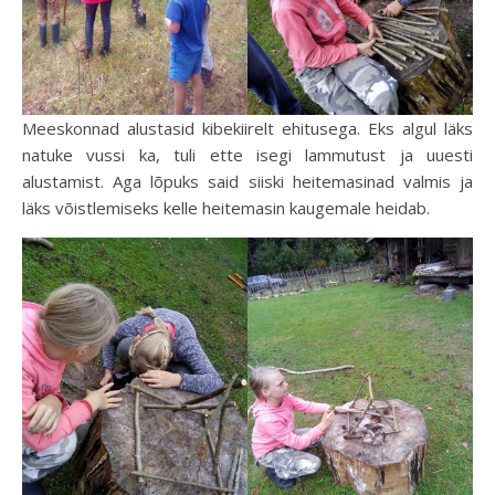
Meeskonnad alustasid kibekiirelt ehitusega. Eks algul läks
natuke vussi ka, tuli ette isegi lammutust ja uuesti
alustamist. Aga lõpuks said siiski heitemasinad valmis ja
läks võistlemiseks kelle heitemasin kaugemale heidab.