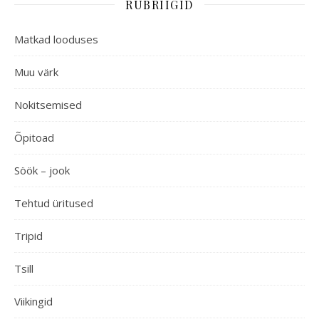
RUBRIIGID
Matkad looduses
Muu värk
Nokitsemised
Õpitoad
Söök – jook
Tehtud üritused
Tripid
Tsill
Viikingid