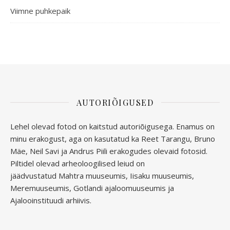
Viimne puhkepaik
AUTORIÕIGUSED
Lehel olevad fotod on kaitstud autoriõigusega. Enamus on
minu erakogust, aga
on kasutatud ka Reet Tarangu, Bruno
Mäe, Neil Savi ja Andrus Piili erakogudes olevaid fotosid.
Piltidel olevad arheoloogilised leiud on
jäädvustatud
Mahtra muuseumis, Iisaku muuseumis,
Meremuuseumis, Gotlandi ajaloomuuseumis ja
Ajalooinstituudi arhiivis.