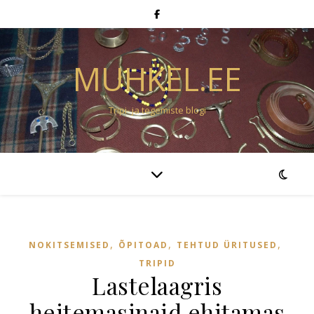
MUHKEL.EE
Tripi- ja tegemiste blogi
,
,
,
NOKITSEMISED
ÕPITOAD
TEHTUD ÜRITUSED
TRIPID
Lastelaagris
heitemasinaid ehitamas