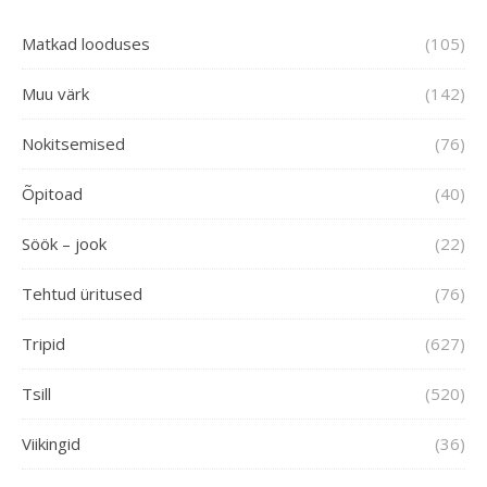
Matkad looduses
(105)
Muu värk
(142)
Nokitsemised
(76)
Õpitoad
(40)
Söök – jook
(22)
Tehtud üritused
(76)
Tripid
(627)
Tsill
(520)
Viikingid
(36)