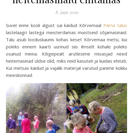
8. jaan 2019
Suvel enne kooli algust sai käidud Kõrvemaal
Pärna talus
lastelaagri lastega meisterdamas muistseid sõjamasinaid.
Talu asub looduskaunis kohas keset Kõrvemaa metsi, kui
poleks ennem kaarti uurinud siis ilmselt kohale poleks
osanud minna. Kõigepealt arutlesime misasjad need
heitemasinad üldse olid, miks neid kasutati ja kuidas ehitati.
Kui metsas käidud ja vajalik materjal varutud panime kokku
meeskonnad.