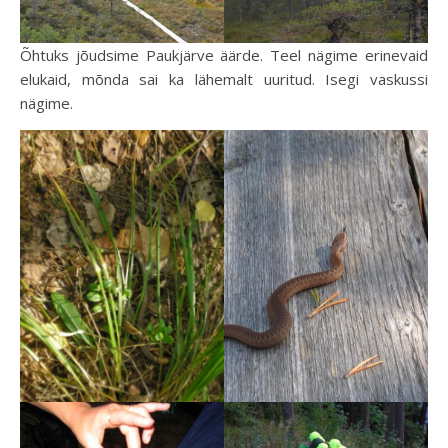
Õhtuks jõudsime Paukjärve äärde. Teel nägime erinevaid
elukaid, mõnda sai ka lähemalt uuritud. Isegi vaskussi
nägime.