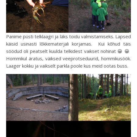
Panime püsti telklaagri ja läks toidu valmistamiseks. Lapsed
käisid usinasti lõkkematerjali korjamas. Kui kõhud täis
söödud oli peatselt kuulda telkidest vaikset nohinat 😀 😀
Hommikul äratus, väiksed veeprotseduurid, hommikusöök.
Laager kokku ja vaikselt parkla poole kus meid ootas buss.