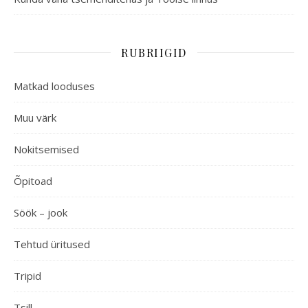
RUBRIIGID
Matkad looduses
Muu värk
Nokitsemised
Õpitoad
Söök – jook
Tehtud üritused
Tripid
Tsill