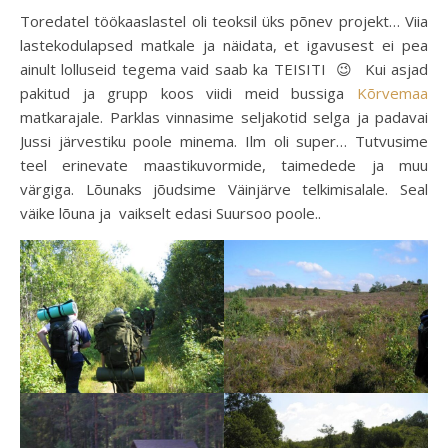
Toredatel töökaaslastel oli teoksil üks põnev projekt… Viia
lastekodulapsed matkale ja näidata, et igavusest ei pea
ainult lolluseid tegema vaid saab ka TEISITI 😉 Kui asjad
pakitud ja grupp koos viidi meid bussiga
Kõrvemaa
matkarajale. Parklas vinnasime seljakotid selga ja padavai
Jussi järvestiku poole minema. Ilm oli super… Tutvusime
teel erinevate maastikuvormide, taimedede ja muu
värgiga. Lõunaks jõudsime Väinjärve telkimisalale. Seal
väike lõuna ja vaikselt edasi Suursoo poole..