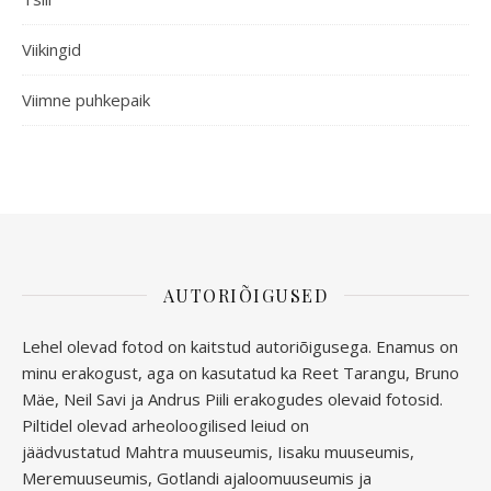
Viikingid
Viimne puhkepaik
AUTORIÕIGUSED
Lehel olevad fotod on kaitstud autoriõigusega. Enamus on
minu erakogust, aga
on kasutatud ka Reet Tarangu, Bruno
Mäe, Neil Savi ja Andrus Piili erakogudes olevaid fotosid.
Piltidel olevad arheoloogilised leiud on
jäädvustatud
Mahtra muuseumis, Iisaku muuseumis,
Meremuuseumis, Gotlandi ajaloomuuseumis ja