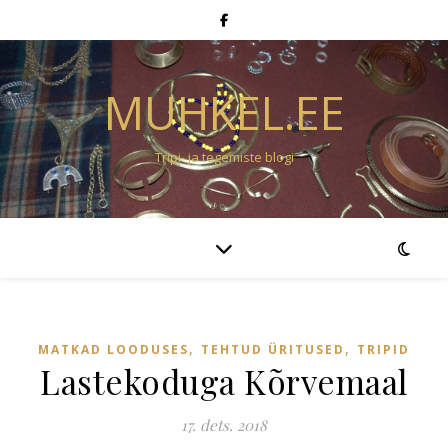
MUHKEL.EE
Tripi- ja tegemiste blogi
,
,
MATKAD LOODUSES
TEHTUD ÜRITUSED
TRIPID
Lastekoduga Kõrvemaal
17. dets. 2018