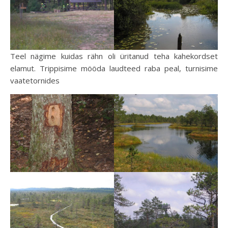
Teel nägime kuidas rähn oli üritanud teha kahekordset
elamut. Trippisime mööda laudteed raba peal, turnisime
vaatetornides