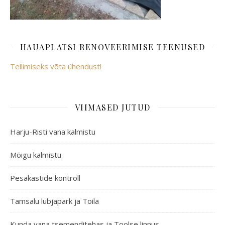
HAUAPLATSI RENOVEERIMISE TEENUSED
Tellimiseks võta ühendust!
VIIMASED JUTUD
Harju-Risti vana kalmistu
Mõigu kalmistu
Pesakastide kontroll
Tamsalu lubjapark ja Toila
Kunda vana tsemenditehas ja Toolse linnus