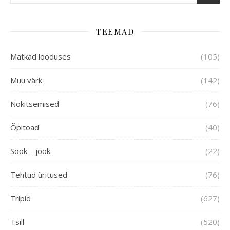
TEEMAD
Matkad looduses
(105)
Muu värk
(142)
Nokitsemised
(76)
Õpitoad
(40)
Söök – jook
(22)
Tehtud üritused
(76)
Tripid
(627)
Tsill
(520)