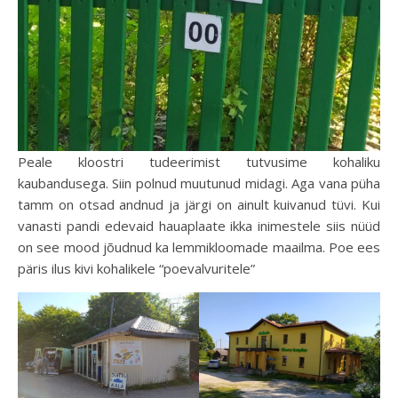
Peale kloostri tudeerimist tutvusime kohaliku
kaubandusega. Siin polnud muutunud midagi. Aga vana püha
tamm on otsad andnud ja järgi on ainult kuivanud tüvi. Kui
vanasti pandi edevaid hauaplaate ikka inimestele siis nüüd
on see mood jõudnud ka lemmikloomade maailma. Poe ees
päris ilus kivi kohalikele “poevalvuritele”