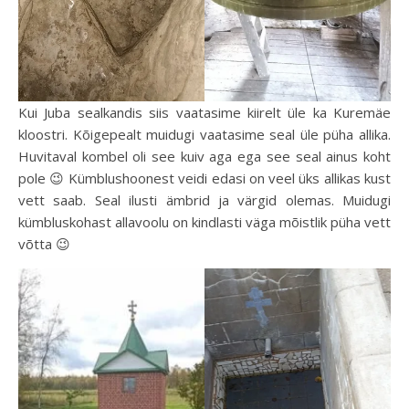
Kui Juba sealkandis siis vaatasime kiirelt üle ka Kuremäe
kloostri. Kõigepealt muidugi vaatasime seal üle püha allika.
Huvitaval kombel oli see kuiv aga ega see seal ainus koht
pole 😉 Kümblushoonest veidi edasi on veel üks allikas kust
vett saab. Seal ilusti ämbrid ja värgid olemas. Muidugi
kümbluskohast allavoolu on kindlasti väga mõistlik püha vett
võtta 😉