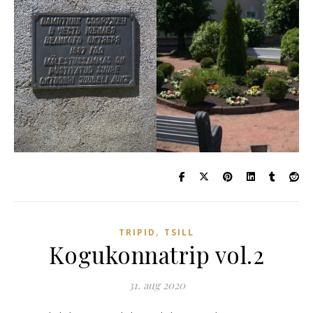
,
TRIPID
TSILL
Kogukonnatrip vol.2
31. aug 2020