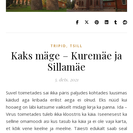
,
TRIPID
TSILL
Kaks mäge – Kuremäe ja
Sillamäe
5. dets. 2021
Suvel toimetades sai ikka päris paljudes kohtades luusimas
käidud aga kribada erilist aega ei olnud. Eks nüüd kui
hooaeg on läbi katsume vaikselt midagi kirja ka panna. Ida –
Virus toimetades tuleb ikka kloostris ka käia. Iseenesest ka
selline omamoodi asi kus tasub ka käia ja ei ole vaja karta,
et kõik vene keelne ja meelne. Täiesti edukalt saab seal