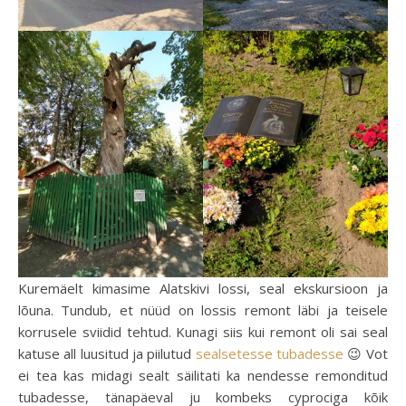
Kuremäelt kimasime Alatskivi lossi, seal ekskursioon ja
lõuna. Tundub, et nüüd on lossis remont läbi ja teisele
korrusele sviidid tehtud. Kunagi siis kui remont oli sai seal
katuse all luusitud ja piilutud
sealsetesse tubadesse
😉 Vot
ei tea kas midagi sealt säilitati ka nendesse remonditud
tubadesse, tänapäeval ju kombeks cyprociga kõik