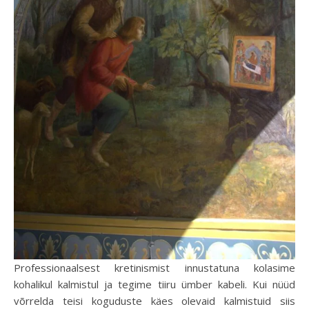
Professionaalsest kretinismist innustatuna kolasime
kohalikul kalmistul ja tegime tiiru ümber kabeli. Kui nüüd
võrrelda teisi koguduste käes olevaid kalmistuid siis