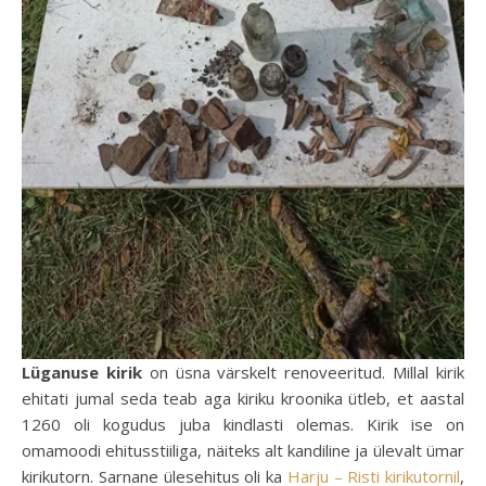
Lüganuse kirik
on üsna värskelt renoveeritud. Millal kirik
ehitati jumal seda teab aga kiriku kroonika ütleb, et aastal
1260 oli kogudus juba kindlasti olemas. Kirik ise on
omamoodi ehitusstiiliga, näiteks alt kandiline ja ülevalt ümar
kirikutorn. Sarnane ülesehitus oli ka
Harju – Risti kirikutornil
,