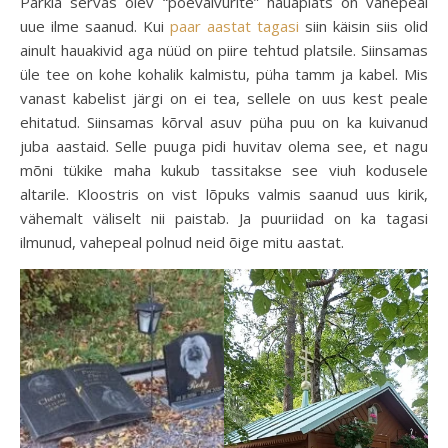
Parkla servas olev “poevalvurite” hauaplats on vahepeal
uue ilme saanud. Kui
paar aastat tagasi
siin käisin siis olid
ainult hauakivid aga nüüd on piire tehtud platsile. Siinsamas
üle tee on kohe kohalik kalmistu, püha tamm ja kabel. Mis
vanast kabelist järgi on ei tea, sellele on uus kest peale
ehitatud. Siinsamas kõrval asuv püha puu on ka kuivanud
juba aastaid. Selle puuga pidi huvitav olema see, et nagu
mõni tükike maha kukub tassitakse see viuh kodusele
altarile. Kloostris on vist lõpuks valmis saanud uus kirik,
vähemalt väliselt nii paistab. Ja puuriidad on ka tagasi
ilmunud, vahepeal polnud neid õige mitu aastat.