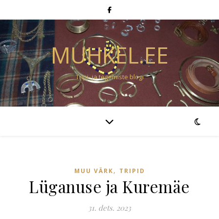
MUHKEL.EE
Tripi- ja tegemiste blogi
,
MUU VÄRK
TRIPID
Lüganuse ja Kuremäe
31. dets. 2023