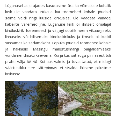
Lüganusel asju ajades kasutasime ära ka võimaluse kohalik
kirik üle vaadata. Niikaua kui töömehed kohale jõudsid
saime veidi ringi luusida kirikuaias, üle vaadata vanade
kabelite varemed jne. Lüganuse kirik oli ilmselt omalajal
kindluskirik. Iseenesest ju vägagi sobilik neem vikuaegseks
linnuseks või hilisemaks kindluskirikuks ja ilmselt oli kuskil
siinsamas ka sadamakoht. Lõpuks jõudsid töömehed kohale
ja hakkasid Masingu mälestusmärgi paigaldamiseks
vundamendiauku kaevama. Kurja kus siit augu pinnasest tuli
prahti välja 😀 😀 Kui auk valmis ja tuvastatud, et midagi
väärtuslikku see täitepinnas ei sisalda läksime piilusime
kirikusse.