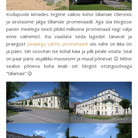
Kodupoole kimades tegime väikse kohvi Sillamäe Olerexis
ja sirutasime jalga Sillamäe promenaadil. Aga siia blogisse
panen meelega need pildid millisena promenaad nägi välja
enne valmimist. Kui vaadata seda lagedat tänavat ja
praegust
peaaegu valmis promenaadi
siis vahe on ikka öö
ja päev. Siin soovitan ise kohal käia ja pilk peale visata. Seal
on paar päris asjalikku muuseumi ja muud põnevat 😉 Mõne
sealse põneva koha leiab siit blogist otsingusõnaga
“Sillamäe” 😉