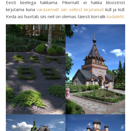
Eesti keelega hakkama. Pikemalt ei hakka kloostrist
kirjutama kuna
varasemalt siin sellest kirjutanud
küll ja küll.
Keda asi huvitab siis neil on olemas täiesti korralik
koduleht
.