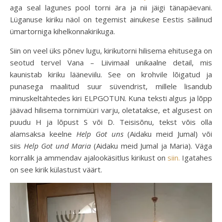
aga seal lagunes pool torni ära ja nii jäigi tänapäevani.
Lüganuse kiriku näol on tegemist ainukese Eestis säilinud
ümartorniga kihelkonnakirikuga.
Siin on veel üks põnev lugu, kirikutorni hilisema ehitusega on
seotud tervel Vana – Liivimaal unikaalne detail, mis
kaunistab kiriku lääneviilu. See on krohvile lõigatud ja
punasega maalitud suur süvendrist, millele lisandub
minuskeltähtedes kiri ELPGOTUN. Kuna teksti algus ja lõpp
jäävad hilisema tornimüüri varju, oletatakse, et algusest on
puudu H ja lõpust S või D. Teisisõnu, tekst võis olla
alamsaksa keelne
Help Got uns
(Aidaku meid Jumal) või
siis
Help Got und Maria
(Aidaku meid Jumal ja Maria). Väga
korralik ja ammendav ajalookäsitlus kirikust on
siin.
Igatahes
on see kirik külastust väärt.