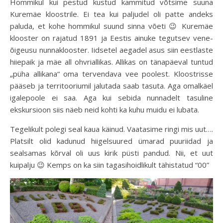
Hommikul kui pestud kustud kammitud võtsime suuna
Kuremäe kloostrile. Ei tea kui paljudel oli patte andeks
paluda, et kohe hommikul suund sinna võeti 😉 Kuremäe
klooster on rajatud 1891 ja Eestis ainuke tegutsev vene-
õigeusu nunnaklooster. Iidsetel aegadel asus siin eestlaste
hiiepaik ja mäe all ohvriallikas. Allikas on tänapäeval tuntud
„püha allikana“ oma tervendava vee poolest. Kloostrisse
pääseb ja territooriumil jalutada saab tasuta. Aga omalkäel
igalepoole ei saa. Aga kui sebida nunnadelt tasuline
ekskursioon siis näeb neid kohti ka kuhu muidu ei lubata.
Tegelikult polegi seal kaua käinud. Vaatasime ringi mis uut….
Platsilt olid kadunud hiigelsuured ümarad puuriidad ja
sealsamas kõrval oli uus kirik püsti pandud. Nii, et uut
kuipalju 😉 Kemps on ka siin tagasihoidlikult tähistatud “00”