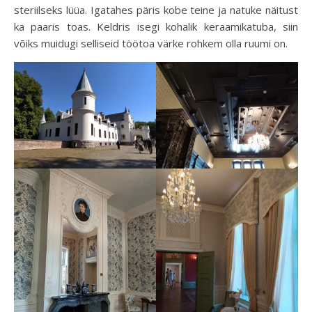
steriilseks lüüa. Igatahes päris kobe teine ja natuke näitust
ka paaris toas. Keldris isegi kohalik keraamikatuba, siin
võiks muidugi selliseid töötoa värke rohkem olla ruumi on.