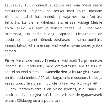
Laupäeval, 13.07 õnnestus lõpuks ära käia Meisi saare
ekskursioonil. Laupäev on hetkel meil kõige tihedam
tööpäev, saabub kaks lennukit ja vaja neile ka infod ära
teha. Siis kui oleme kahekesi, siis ei saa kuidagi Meisile
sõita. Nüüd kui Max puhkuselt tagasi ja Tiina veel
minemata, siis andis kuidagi klapitada. Ekskursioon on
leedukeelne, aga nii mõnedki eestlased on samal tuuril ära
käinud. Jutust küll aru ei saa, kuid vaatamisväärsused ju ikka
samad.
Pisike Meisi saar kuulub Kreekale, kuid asub Türgi rannikule
lähemal kui Rhodosele, mille omavalitsuse alla ta kuulub.
Saarel on veel nimesid –
Kastellorizo
ja ka
Megisti
. Saarel
on üks asula umbes 250 elanikuga, kirik, muuseum, linnus ja
keset saart lennujaam (võrdle Kihnu või Ruhnuga 😀 ).
Suurim vaatamisväärsus on Sinine koobas, kuhu saab ligi
ainult paadiga. Türgist Kaši linnast viib Meisile igapäevaselt
praam. Sõiduaeg on alla poole tunni.