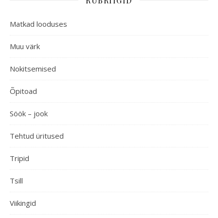
RUBRIIGID
Matkad looduses
Muu värk
Nokitsemised
Õpitoad
Söök – jook
Tehtud üritused
Tripid
Tsill
Viikingid