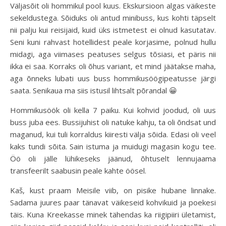
Väljasõit oli hommikul pool kuus. Ekskursioon algas väikeste
sekeldustega. Sõiduks oli antud minibuss, kus kohti täpselt
nii palju kui reisijaid, kuid üks istmetest ei olnud kasutatav.
Seni kuni rahvast hotellidest peale korjasime, polnud hullu
midagi, aga viimases peatuses selgus tõsiasi, et päris nii
ikka ei saa. Korraks oli õhus variant, et mind jäätakse maha,
aga õnneks lubati uus buss hommikusöögipeatusse järgi
saata. Senikaua ma siis istusil lihtsalt põrandal 😀
Hommikusöök oli kella 7 paiku. Kui kohvid joodud, oli uus
buss juba ees. Bussijuhist oli natuke kahju, ta oli õndsat und
maganud, kui tuli korraldus kiiresti välja sõida. Edasi oli veel
kaks tundi sõita. Sain istuma ja muidugi magasin kogu tee.
Öö oli jälle lühikeseks jäänud, õhtuselt lennujaama
transfeerilt saabusin peale kahte öösel.
Kaš, kust praam Meisile viib, on pisike hubane linnake.
Sadama juures paar tänavat väikeseid kohvikuid ja poekesi
täis. Kuna Kreekasse minek tähendas ka riigipiiri ületamist,