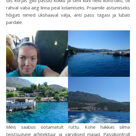
siis korjas giid passid kokku ja seni kuni neid kontrolliti, oli
rahval vaba aeg linna peal kolamiseks. Praamile astumiseks
hõigati nimed ükshaaval välja, anti pass tagasi ja lubati
pardale.
Meis saabus ootamatult ruttu. Kohe hakkas silma
teistsugune arhitektuur ja värvilised majad. Passikontroll