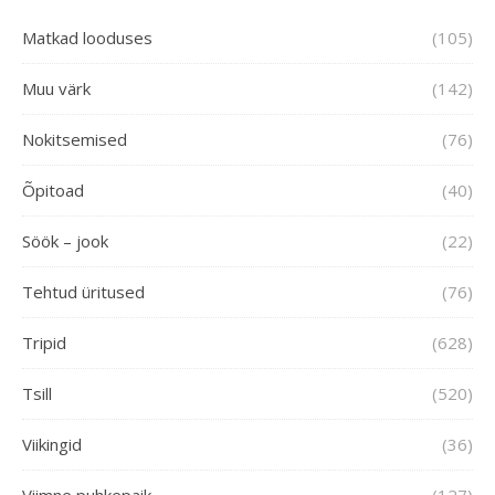
Matkad looduses
(105)
Muu värk
(142)
Nokitsemised
(76)
Õpitoad
(40)
Söök – jook
(22)
Tehtud üritused
(76)
Tripid
(628)
Tsill
(520)
Viikingid
(36)
Viimne puhkepaik
(127)