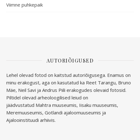
Viimne puhkepaik
AUTORIÕIGUSED
Lehel olevad fotod on kaitstud autoriõigusega. Enamus on
minu erakogust, aga
on kasutatud ka Reet Tarangu, Bruno
Mäe, Neil Savi ja Andrus Piili erakogudes olevaid fotosid.
Piltidel olevad arheoloogilised leiud on
jäädvustatud
Mahtra muuseumis, Iisaku muuseumis,
Meremuuseumis, Gotlandi ajaloomuuseumis ja
Ajalooinstituudi arhiivis.