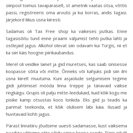
siinpool toimus tavapäraselt, st ametnik vaatas otsa, võttis
passi, registreeris oma arvutis ja kui korras, andis tagasi.
Järjekord liikus üsna kiiresti.
Sadamas oli Tax Free shop ka väikeses putkas. Enne
tagasisõitu tund enne praami väljumist tehti putka lahti ja
ostlejaid jagus. Alkohol olevat siin odavam kui Türgis, nii et
ka siin käis hoogne piirikaubandus.
Merel oli veidike lainet ja giid muretses, kas saab sinisesse
koopasse sõita või mitte. Õnneks või kahjuks pidi siin ilm
üsna kiirelt muutuma. Kuni asjaolude selgumiseni tegime
giidi juhtimisel mööda linna treppe ja tänavaid väikse
ringkäigu. Grupis oli palju mitte-leedukaid, kuid kõik kogu me
pisike kamp otsustas koos lonkida. Eks giid ju teadis ka
parimat teekonda, et kõik olulisem läbi käia. Ilusaid ja
huvitavaid kohti jagus.
Pärast linnatiiru jõudsime uuesti sadamasse, kust väiksema
paadiga võtsime ette sõidu sinise koopa juurde. Päris pikalt