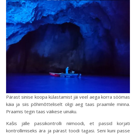
Pärast sinise koopa külastamist jäi veel aega korra söömas
käia ja siis põhimõtteliselt oligi aeg taas praamile minna.
Praamis tegin taas väikese uinaku.
Kašis jälle passikontrolli niimoodi, et passid korjati
kontrollimiseks ära ja pärast toodi tagasi. Seni kuni passe