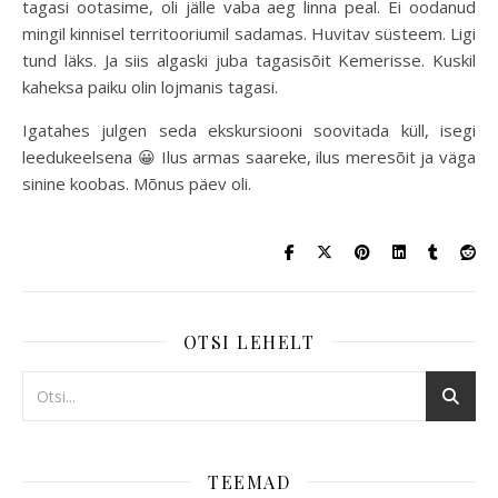
tagasi ootasime, oli jälle vaba aeg linna peal. Ei oodanud
mingil kinnisel territooriumil sadamas. Huvitav süsteem. Ligi
tund läks. Ja siis algaski juba tagasisõit Kemerisse. Kuskil
kaheksa paiku olin lojmanis tagasi.
Igatahes julgen seda ekskursiooni soovitada küll, isegi
leedukeelsena 😀 Ilus armas saareke, ilus meresõit ja väga
sinine koobas. Mõnus päev oli.
OTSI LEHELT
TEEMAD