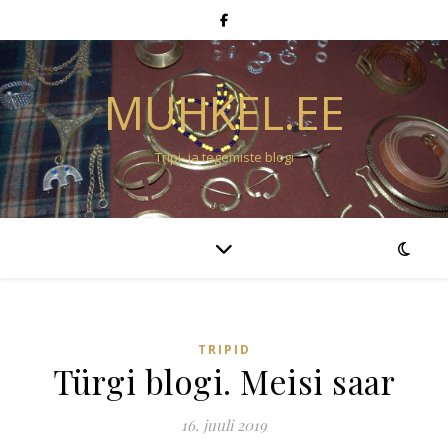
MUHKEL.EE
Tripi- ja tegemiste blogi
TRIPID
Türgi blogi. Meisi saar
16. juuli 2019