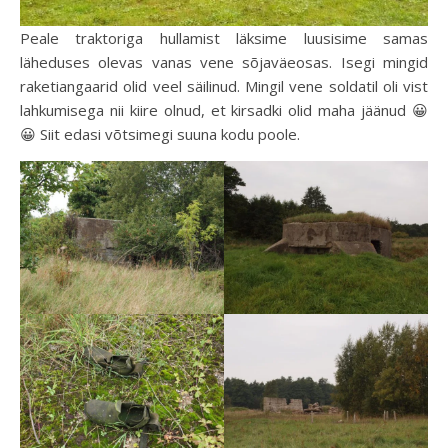
Peale traktoriga hullamist läksime luusisime samas
läheduses olevas vanas vene sõjaväeosas. Isegi mingid
raketiangaarid olid veel säilinud. Mingil vene soldatil oli vist
lahkumisega nii kiire olnud, et kirsadki olid maha jäänud 😀
😀 Siit edasi võtsimegi suuna kodu poole.