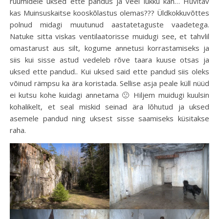
ruumidele uksed ette pandus ja veel lukku kah… Huvitav
kas Muinsuskaitse kooskõlastus olemas??? Üldkokkuvõttes
polnud midagi muutunud aastatetaguste vaadetega.
Natuke sitta viskas ventilaatorisse muidugi see, et tahvlil
omastarust aus silt, kogume annetusi korrastamiseks ja
siis kui sisse astud vedeleb rõve taara kuuse otsas ja
uksed ette pandud.. Kui uksed said ette pandud siis oleks
võinud rämpsu ka ära koristada. Sellise asja peale küll nüüd
ei kutsu kohe kuidagi annetama 🙁 Hiljem muidugi kuulsin
kohalikelt, et seal miskid seinad ära lõhutud ja uksed
asemele pandud ning uksest sisse saamiseks küsitakse
raha.