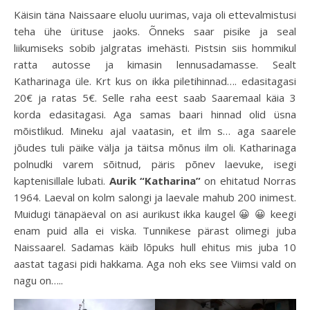
Käisin täna Naissaare eluolu uurimas, vaja oli ettevalmistusi
teha ühe ürituse jaoks. Õnneks saar pisike ja seal
liikumiseks sobib jalgratas imehästi. Pistsin siis hommikul
ratta autosse ja kimasin lennusadamasse. Sealt
Katharinaga üle. Krt kus on ikka piletihinnad…. edasitagasi
20€ ja ratas 5€. Selle raha eest saab Saaremaal käia 3
korda edasitagasi. Aga samas baari hinnad olid üsna
mõistlikud. Mineku ajal vaatasin, et ilm s… aga saarele
jõudes tuli päike välja ja täitsa mõnus ilm oli. Katharinaga
polnudki varem sõitnud, päris põnev laevuke, isegi
kaptenisillale lubati.
Aurik “Katharina”
on ehitatud Norras
1964. Laeval on kolm salongi ja laevale mahub 200 inimest.
Muidugi tänapäeval on asi aurikust ikka kaugel 😀 😀 keegi
enam puid alla ei viska. Tunnikese pärast olimegi juba
Naissaarel. Sadamas käib lõpuks hull ehitus mis juba 10
aastat tagasi pidi hakkama. Aga noh eks see Viimsi vald on
nagu on…..