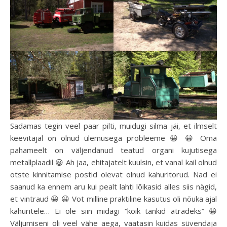
Sadamas tegin veel paar pilti, muidugi silma jäi, et ilmselt
keevitajal on olnud ülemusega probleeme 😀 😀 Oma
pahameelt on väljendanud teatud organi kujutisega
metallplaadil 😀 Ah jaa, ehitajatelt kuulsin, et vanal kail olnud
otste kinnitamise postid olevat olnud kahuritorud. Nad ei
saanud ka ennem aru kui pealt lahti lõikasid alles siis nägid,
et vintraud 😀 😀 Vot milline praktiline kasutus oli nõuka ajal
kahuritele… Ei ole siin midagi “kõik tankid atradeks” 😀
Väljumiseni oli veel vähe aega, vaatasin kuidas süvendaja