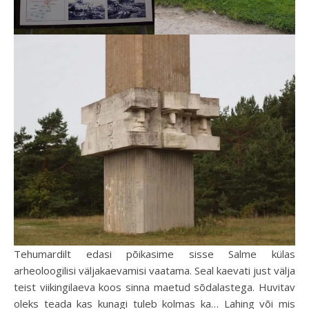
Tehumardilt edasi põikasime sisse Salme külas
arheoloogilisi väljakaevamisi vaatama. Seal kaevati just välja
teist viikingilaeva koos sinna maetud sõdalastega. Huvitav
oleks teada kas kunagi tuleb kolmas ka… Lahing või mis