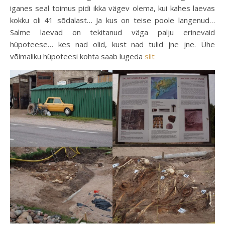
iganes seal toimus pidi ikka vägev olema, kui kahes laevas
kokku oli 41 sõdalast… Ja kus on teise poole langenud…
Salme laevad on tekitanud väga palju erinevaid
hüpoteese… kes nad olid, kust nad tulid jne jne. Ühe
võimaliku hüpoteesi kohta saab lugeda
siit