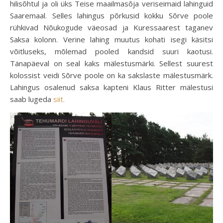
hilisõhtul ja oli üks Teise maailmasõja veriseimaid lahinguid
Saaremaal. Selles lahingus põrkusid kokku Sõrve poole
rühkivad Nõukogude väeosad ja Kuressaarest taganev
Saksa kolonn. Verine lahing muutus kohati isegi käsitsi
võitluseks, mõlemad pooled kandsid suuri kaotusi.
Tänapäeval on seal kaks mälestusmärki. Sellest suurest
kolossist veidi Sõrve poole on ka sakslaste mälestusmärk.
Lahingus osalenud saksa kapteni Klaus Ritter mälestusi
saab lugeda
siit.