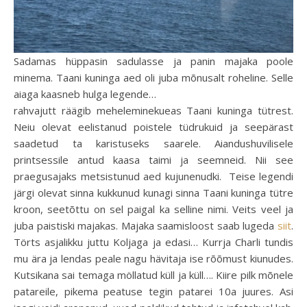
Sadamas hüppasin sadulasse ja panin majaka poole
minema. Taani kuninga aed oli juba mõnusalt roheline. Selle
aiaga kaasneb hulga legende…
rahvajutt räägib meheleminekueas Taani kuninga tütrest.
Neiu olevat eelistanud poistele tüdrukuid ja seepärast
saadetud ta karistuseks saarele. Aiandushuvilisele
printsessile antud kaasa taimi ja seemneid. Nii see
praegusajaks metsistunud aed kujunenudki. Teise legendi
järgi olevat sinna kukkunud kunagi sinna Taani kuninga tütre
kroon, seetõttu on sel paigal ka selline nimi. Veits veel ja
juba paistiski majakas. Majaka saamisloost saab lugeda
siit
.
Törts asjalikku juttu Koljaga ja edasi… Kurrja Charli tundis
mu ära ja lendas peale nagu hävitaja ise rõõmust kiunudes.
Kutsikana sai temaga möllatud küll ja küll…. Kiire pilk mõnele
patareile, pikema peatuse tegin patarei 10a juures. Asi