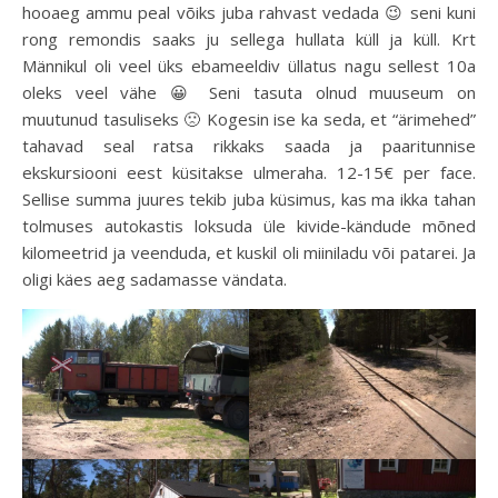
hooaeg ammu peal võiks juba rahvast vedada 😉 seni kuni
rong remondis saaks ju sellega hullata küll ja küll. Krt
Männikul oli veel üks ebameeldiv üllatus nagu sellest 10a
oleks veel vähe 😀 Seni tasuta olnud muuseum on
muutunud tasuliseks 🙁 Kogesin ise ka seda, et “ärimehed”
tahavad seal ratsa rikkaks saada ja paaritunnise
ekskursiooni eest küsitakse ulmeraha. 12-15€ per face.
Sellise summa juures tekib juba küsimus, kas ma ikka tahan
tolmuses autokastis loksuda üle kivide-kändude mõned
kilomeetrid ja veenduda, et kuskil oli miiniladu või patarei. Ja
oligi käes aeg sadamasse vändata.