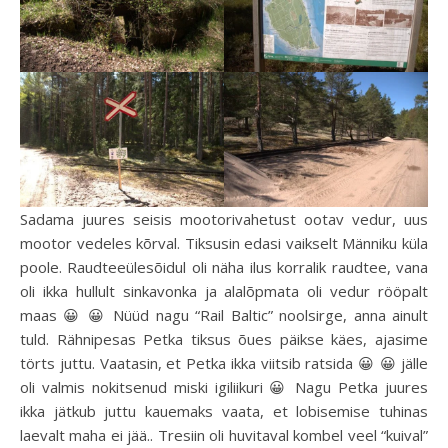
Sadama juures seisis mootorivahetust ootav vedur, uus
mootor vedeles kõrval. Tiksusin edasi vaikselt Männiku küla
poole. Raudteeülesõidul oli näha ilus korralik raudtee, vana
oli ikka hullult sinkavonka ja alalõpmata oli vedur rööpalt
maas 😀 😀 Nüüd nagu “Rail Baltic” noolsirge, anna ainult
tuld. Rähnipesas Petka tiksus õues päikse käes, ajasime
törts juttu. Vaatasin, et Petka ikka viitsib ratsida 😀 😀 jälle
oli valmis nokitsenud miski igiliikuri 😀 Nagu Petka juures
ikka jätkub juttu kauemaks vaata, et lobisemise tuhinas
laevalt maha ei jää.. Tresiin oli huvitaval kombel veel “kuival”