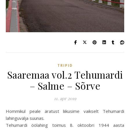
TRIPID
Saaremaa vol.2 Tehumardi
– Salme – Sõrve
11. apr 2019
Hommikul peale äratust liikusime vaikselt Tehumardi
lahinguvälja suunas.
Tehumardi öölahing toimus 8. oktoobri 1944 aasta