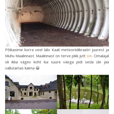
Põikasime korra veel läbi Kaali meteoriidikraatri juurest ja
Muhu Maalinnast. Maalinnast on terve pikk jutt
siin
. Omalajal
oli ikka vägev koht kui suure väega pidi seda üle jää
vallutamas käima 😀