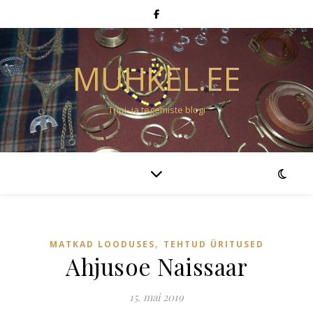
MUHKEL.EE
Tripi- ja tegemiste blogi
,
MATKAD LOODUSES
TEHTUD ÜRITUSED
Ahjusoe Naissaar
15. mai 2019