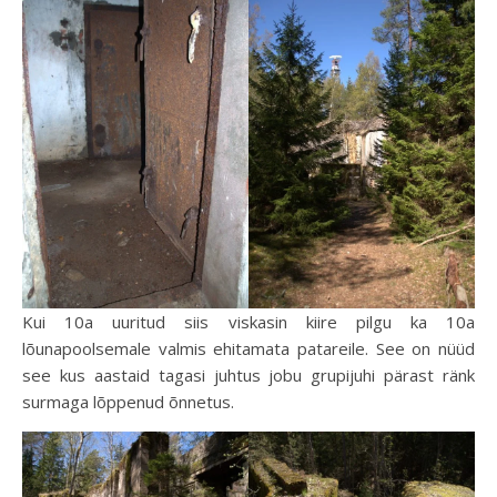
Kui 10a uuritud siis viskasin kiire pilgu ka 10a
lõunapoolsemale valmis ehitamata patareile. See on nüüd
see kus aastaid tagasi juhtus jobu grupijuhi pärast ränk
surmaga lõppenud õnnetus.