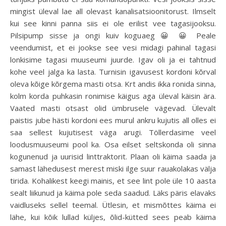
mingist üleval lae all olevast kanalisatsioonitorust. Ilmselt
kui see kinni panna siis ei ole erilist vee tagasijooksu.
Pilsipump sisse ja ongi kuiv koguaeg 😀 😀 Peale
veendumist, et ei jookse see vesi midagi pahinal tagasi
lonkisime tagasi muuseumi juurde. Igav oli ja ei tahtnud
kohe veel jalga ka lasta. Turnisin igavusest kordoni kõrval
oleva kõige kõrgema masti otsa. Krt andis ikka ronida sinna,
kolm korda puhkasin ronimise käigus aga üleval käisin ära.
Vaated masti otsast olid ümbrusele vägevad. Ülevalt
paistis jube hästi kordoni ees murul ankru kujutis all olles ei
saa sellest kujutisest väga arugi. Töllerdasime veel
loodusmuuseumi pool ka. Osa eilset seltskonda oli sinna
kogunenud ja uurisid linttraktorit. Plaan oli käima saada ja
samast lähedusest merest miski ilge suur rauakolakas välja
tirida. Kohalikest keegi mainis, et see lint pole üle 10 aasta
sealt liikunud ja käima pole seda saadud. Läks päris elavaks
vaidluseks sellel teemal. Ütlesin, et mismõttes käima ei
lähe, kui kõik lullad küljes, õlid-kütted sees peab käima