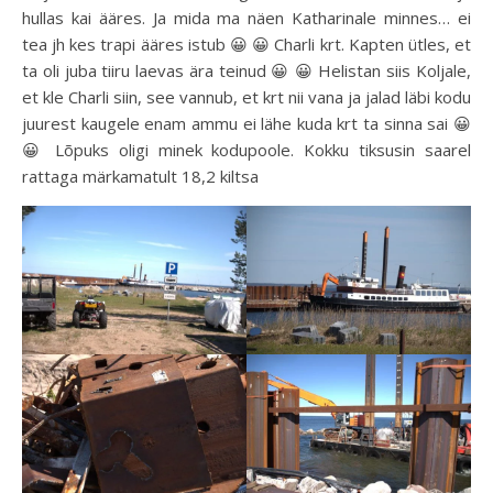
hullas kai ääres. Ja mida ma näen Katharinale minnes… ei
tea jh kes trapi ääres istub 😀 😀 Charli krt. Kapten ütles, et
ta oli juba tiiru laevas ära teinud 😀 😀 Helistan siis Koljale,
et kle Charli siin, see vannub, et krt nii vana ja jalad läbi kodu
juurest kaugele enam ammu ei lähe kuda krt ta sinna sai 😀
😀 Lõpuks oligi minek kodupoole. Kokku tiksusin saarel
rattaga märkamatult 18,2 kiltsa