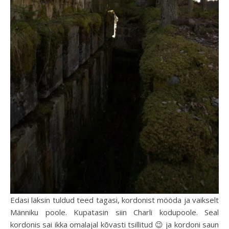
Edasi läksin tuldud teed tagasi, kordonist mööda ja vaikselt
Männiku poole. Kupatasin siin Charli kodupoole. Seal
kordonis sai ikka omalajal kõvasti tsillitud 😉 ja kordoni saun