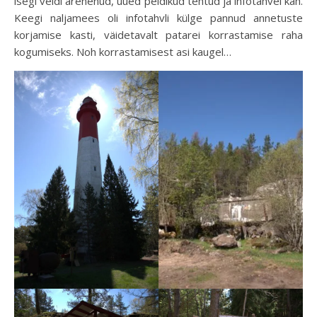
isegi veidi arenenud, uued peldikud tehtud ja infotahvel kah.
Keegi naljamees oli infotahvli külge pannud annetuste
korjamise kasti, väidetavalt patarei korrastamise raha
kogumiseks. Noh korrastamisest asi kaugel…