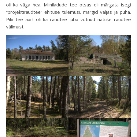
oli ka väga hea. Miiniladude tee otsas oli märgata isegi
“projektiraudtee” ehituse tulemusi, märgid väljas ja puha.
Piki tee äärt oli ka raudtee juba võtnud natuke raudtee
välimust.