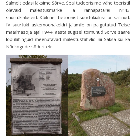
Salmelt edasi läksime Sõrve. Seal tudeerisime vähe teeristil
olevaid mälestusmärke ja rannapatarei nr.43
suurtükialuseid. Kõik neli betoonist suurtükialust on säilinud.
IV suurtüki laskemoonakeldri jalamile on paigutatud Teise
maailmasõja ajal 1944. aasta sügisel toimunud Sõrve sääre
lõpulahinguid meenutavad mälestustahvlid nii Saksa kui ka
Nõukogude sõduritele