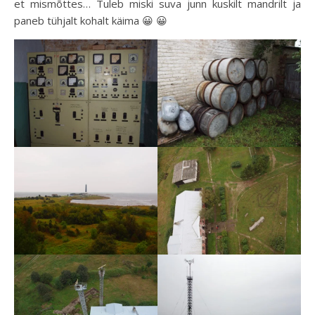
et mismõttes… Tuleb miski suva junn kuskilt mandrilt ja
paneb tühjalt kohalt käima 😀 😀