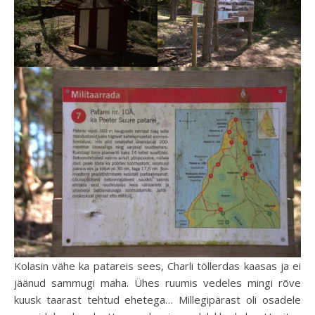
Kolasin vähe ka patareis sees, Charli töllerdas kaasas ja ei
jäänud sammugi maha. Ühes ruumis vedeles mingi rõve
kuusk taarast tehtud ehetega… Millegipärast oli osadele