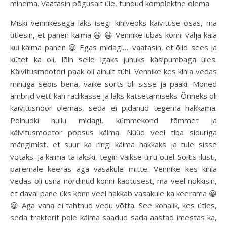
minema. Vaatasin põgusalt üle, tundud komplektne olema.
Miski vennikesega läks isegi kihlveoks käivituse osas, ma
ütlesin, et panen käima 😀 😀 Vennike lubas konni välja käia
kui käima panen 😀 Egas midagi…. vaatasin, et õlid sees ja
kütet ka oli, lõin selle igaks juhuks käsipumbaga üles.
Käivitusmootori paak oli ainult tühi. Vennike kes kihla vedas
minuga sebis bena, väike sörts õli sisse ja paaki. Mõned
ämbrid vett kah radikasse ja läks katsetamiseks. Õnneks oli
käivitusnöör olemas, seda ei pidanud tegema hakkama.
Polnudki hullu midagi, kümmekond tõmmet ja
käivitusmootor popsus käima. Nüüd veel tiba siduriga
mängimist, et suur ka ringi käima hakkaks ja tule sisse
võtaks. Ja käima ta läkski, tegin väikse tiiru õuel. Sõitis ilusti,
paremale keeras aga vasakule mitte. Vennike kes kihla
vedas oli üsna nördinud konni kaotusest, ma veel nokkisin,
et davai pane üks konn veel hakkab vasakule ka keerama 😀
😀 Aga vana ei tahtnud vedu võtta. See kohalik, kes ütles,
seda traktorit pole käima saadud sada aastad imestas ka,