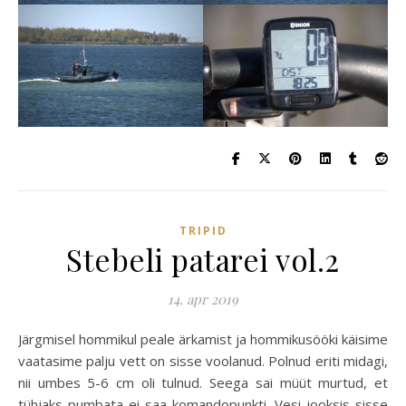
TRIPID
Stebeli patarei vol.2
14. apr 2019
Järgmisel hommikul peale ärkamist ja hommikusööki käisime
vaatasime palju vett on sisse voolanud. Polnud eriti midagi,
nii umbes 5-6 cm oli tulnud. Seega sai müüt murtud, et
tühjaks pumbata ei saa komandopunkti. Vesi jooksis sisse