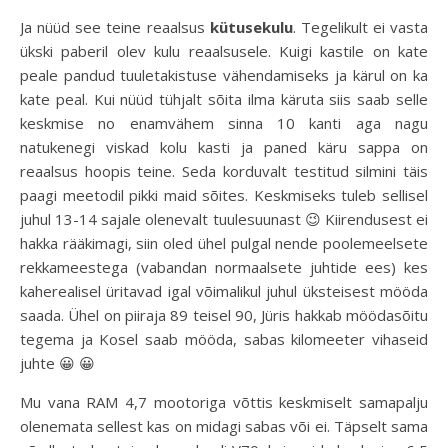
Ja nüüd see teine reaalsus
kütusekulu
. Tegelikult ei vasta
ükski paberil olev kulu reaalsusele. Kuigi kastile on kate
peale pandud tuuletakistuse vähendamiseks ja kärul on ka
kate peal. Kui nüüd tühjalt sõita ilma käruta siis saab selle
keskmise no enamvähem sinna 10 kanti aga nagu
natukenegi viskad kolu kasti ja paned käru sappa on
reaalsus hoopis teine. Seda korduvalt testitud silmini täis
paagi meetodil pikki maid sõites. Keskmiseks tuleb sellisel
juhul 13-14 sajale olenevalt tuulesuunast 😉 Kiirendusest ei
hakka rääkimagi, siin oled ühel pulgal nende poolemeelsete
rekkameestega (vabandan normaalsete juhtide ees) kes
kaherealisel üritavad igal võimalikul juhul üksteisest mööda
saada. Ühel on piiraja 89 teisel 90, Jüris hakkab möödasõitu
tegema ja Kosel saab mööda, sabas kilomeeter vihaseid
juhte 😀 😀
Mu vana RAM 4,7 mootoriga võttis keskmiselt samapalju
olenemata sellest kas on midagi sabas või ei. Täpselt sama