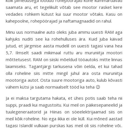
kõik pimedusega löödud rohepöörajad kohe kummardavad
saamata aru, et tegelikult võtab see mootor rasket kere
vedades rohkem kütust kui suur mootor võtaks. Kasu on
kahepoolne, rohepöörajad ja naftamagnaadid on rahul.
Minu uus normaalne auto oleks juba ammu uuesti RAM aga
kahjuks nuditi see ka rohehulluses ära. Kuid juba käivad
jutud, et järgmise aasta mudelil on uuesti tagasi vana hea
5,7. Ilmselt saadi mikimaal ruttu aru muruniitja mootori
mõttetusest. RAM on siiski mõeldud tööautoks mitte linnas
laiamiseks. Tagantjärgi tarkusena võin öelda, et kui tahad
olla roheline siis mitte mingil juhul ära osta muruniitja
mootoriga autot. Osta suure mootoriga auto, kulub kõvasti
vähem kütsi ja saab normaalselt tööd ka teha 😉
Ja ei maksa targutama hakata, et ühes potis saab teha nii
suppi, praadi kui magustoitu. Kui meil on päikesepaneelid ja
tuulegeneraatorid ja Hiinas on söeelektrijaamad siis on
meil kõik roheline. No ega ikka ei ole küll. Kui mõned aastad
tagasi Islandil vulkaan purskas kas meil oli siis roheline või..