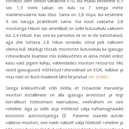
võrdlust olen teinud vanakooli V70, kui muidu keskmine 6,5
siis 1,5 tonni sabas on kulu ca 7 seega mitte
märkimisväärne kulu tõus. Sama on 2,8 Voya, kui keskmine
9 siis käruga praktiliselt sama. Kui nüüd vaatame 2,8
mootoriga Hiluxit siis ametlikult on selle kütusekulu väiksem
kui 2,4 Hiluxil. Kas see ka päriselus nii on ei ole katsetanud,
aga ühe tuttava 2,8 Hiluxi omaniku sõnul pidi väiksem
olema küll. Muidugi tõstab mootorite kütusekulu ka igasugu
rohevidinate lisamine mis kokkuvõttes ei anna miskit erilist
kasu vaid pigem kahju, vähendades mootori ressurssi. Mis
need igasugused mõttetud rohevidinad on EGR, Adblue ja
muu näol on ilusti maakeeli lahti kirjutatud
siin artiklis
.
Seega kokkuvõtvalt võib öelda, et tööautole muruniitja
mootori installimine on alla igasugu arvestust ja tegi
korralikust tööloomast naerualuse, veelvähem on see
roheline. Aga ju selle asja mõtlesid välja naftamagnaadid
koostöös autotootjatega 😉 Paneme suurele autole
väikese mootori, see näeb väliselt välja tõeliselt roheline ja