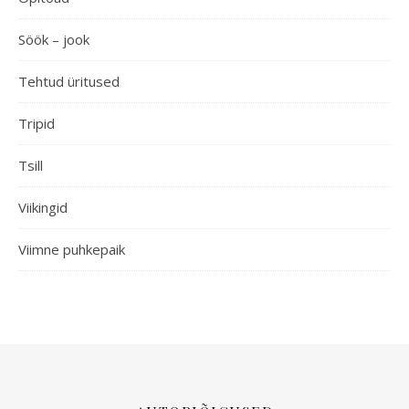
Söök – jook
Tehtud üritused
Tripid
Tsill
Viikingid
Viimne puhkepaik