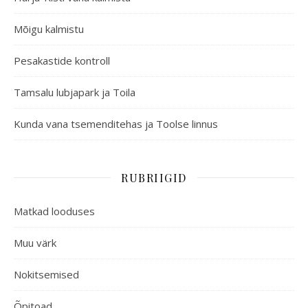
Mõigu kalmistu
Pesakastide kontroll
Tamsalu lubjapark ja Toila
Kunda vana tsemenditehas ja Toolse linnus
RUBRIIGID
Matkad looduses
Muu värk
Nokitsemised
Õpitoad