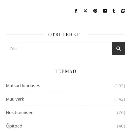
OTSI LEHELT
TEEMAD
Matkad looduses
(105)
Muu värk
(142)
Nokitsemised
(76)
Õpitoad
(40)