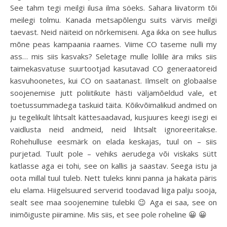
See tahm tegi meilgi ilusa ilma söeks. Sahara liivatorm tõi
meilegi tolmu. Kanada metsapõlengu suits värvis meilgi
taevast. Neid näiteid on nõrkemiseni. Aga ikka on see hullus
mõne peas kampaania raames. Viime CO taseme nulli my
ass… mis siis kasvaks? Seletage mulle lollile ära miks siis
taimekasvatuse suurtootjad kasutavad CO generaatoreid
kasvuhoonetes, kui CO on saatanast. Ilmselt on globaalse
soojenemise jutt poliitikute hästi väljamõeldud vale, et
toetussummadega taskuid täita. Kõikvõimalikud andmed on
ju tegelikult lihtsalt kättesaadavad, kusjuures keegi isegi ei
vaidlusta neid andmeid, neid lihtsalt ignoreeritakse.
Rohehulluse eesmärk on elada keskajas, tuul on – siis
purjetad. Tuult pole – vehiks aerudega või viskaks sütt
katlasse aga ei tohi, see on kallis ja saastav. Seega istu ja
oota millal tuul tuleb. Nett tuleks kinni panna ja hakata päris
elu elama. Hiigelsuured serverid toodavad liiga palju sooja,
sealt see maa soojenemine tulebki 😉 Aga ei saa, see on
inimõiguste piiramine. Mis siis, et see pole roheline 😀 😀