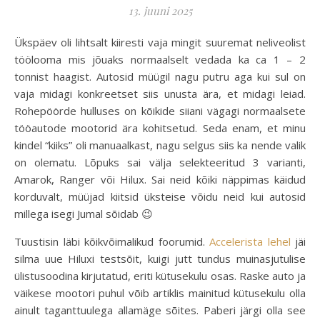
13. juuni 2025
Ükspäev oli lihtsalt kiiresti vaja mingit suuremat neliveolist
töölooma mis jõuaks normaalselt vedada ka ca 1 – 2
tonnist haagist. Autosid müügil nagu putru aga kui sul on
vaja midagi konkreetset siis unusta ära, et midagi leiad.
Rohepöörde hulluses on kõikide siiani vägagi normaalsete
tööautode mootorid ära kohitsetud. Seda enam, et minu
kindel “kiiks” oli manuaalkast, nagu selgus siis ka nende valik
on olematu. Lõpuks sai välja selekteeritud 3 varianti,
Amarok, Ranger või Hilux. Sai neid kõiki näppimas käidud
korduvalt, müüjad kiitsid üksteise võidu neid kui autosid
millega isegi Jumal sõidab 😉
Tuustisin läbi kõikvõimalikud foorumid.
Accelerista lehel
jäi
silma uue Hiluxi testsõit, kuigi jutt tundus muinasjutulise
ülistusoodina kirjutatud, eriti kütusekulu osas. Raske auto ja
väikese mootori puhul võib artiklis mainitud kütusekulu olla
ainult taganttuulega allamäge sõites. Paberi järgi olla see