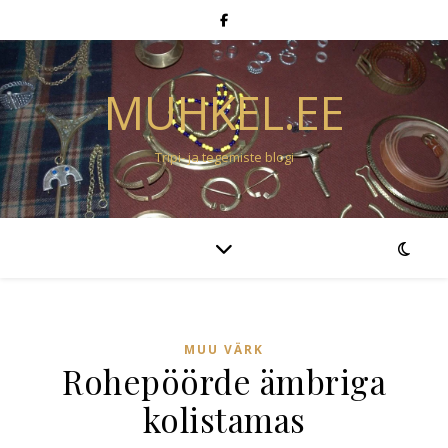
MUHKEL.EE
Tripi- ja tegemiste blogi
MUU VÄRK
Rohepöörde ämbriga
kolistamas