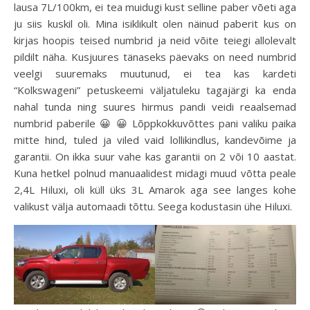
lausa 7L/100km, ei tea muidugi kust selline paber võeti aga
ju siis kuskil oli. Mina isiklikult olen näinud paberit kus on
kirjas hoopis teised numbrid ja neid võite teiegi allolevalt
pildilt näha. Kusjuures tänaseks päevaks on need numbrid
veelgi suuremaks muutunud, ei tea kas kardeti
“Kolkswageni” petuskeemi väljatuleku tagajärgi ka enda
nahal tunda ning suures hirmus pandi veidi reaalsemad
numbrid paberile 😀 😀 Lõppkokkuvõttes pani valiku paika
mitte hind, tuled ja viled vaid lollikindlus, kandevõime ja
garantii. On ikka suur vahe kas garantii on 2 või 10 aastat.
Kuna hetkel polnud manuaalidest midagi muud võtta peale
2,4L Hiluxi, oli küll üks 3L Amarok aga see langes kohe
valikust välja automaadi tõttu. Seega kodustasin ühe Hiluxi.