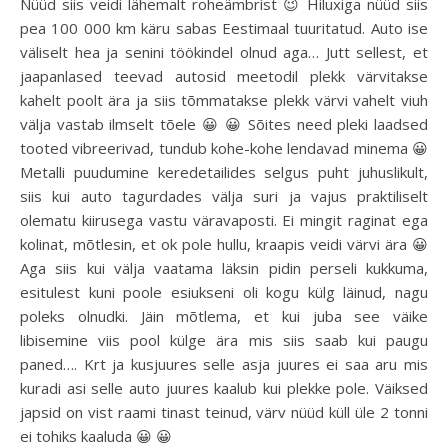
Nüüd siis veidi lähemalt roheämbrist 😉 Hiluxiga nüüd siis
pea 100 000 km käru sabas Eestimaal tuuritatud. Auto ise
väliselt hea ja senini töökindel olnud aga… Jutt sellest, et
jaapanlased teevad autosid meetodil plekk värvitakse
kahelt poolt ära ja siis tõmmatakse plekk värvi vahelt viuh
välja vastab ilmselt tõele 😀 😀 Sõites need pleki laadsed
tooted vibreerivad, tundub kohe-kohe lendavad minema 😀
Metalli puudumine keredetailides selgus puht juhuslikult,
siis kui auto tagurdades välja suri ja vajus praktiliselt
olematu kiirusega vastu väravaposti. Ei mingit raginat ega
kolinat, mõtlesin, et ok pole hullu, kraapis veidi värvi ära 😀
Aga siis kui välja vaatama läksin pidin perseli kukkuma,
esitulest kuni poole esiukseni oli kogu külg läinud, nagu
poleks olnudki. Jäin mõtlema, et kui juba see väike
libisemine viis pool külge ära mis siis saab kui paugu
paned…. Krt ja kusjuures selle asja juures ei saa aru mis
kuradi asi selle auto juures kaalub kui plekke pole. Väiksed
japsid on vist raami tinast teinud, värv nüüd küll üle 2 tonni
ei tohiks kaaluda 😀 😀