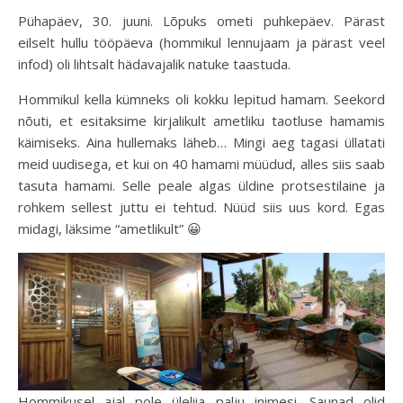
Pühapäev, 30. juuni. Lõpuks ometi puhkepäev. Pärast
eilselt hullu tööpäeva (hommikul lennujaam ja pärast veel
infod) oli lihtsalt hädavajalik natuke taastuda.
Hommikul kella kümneks oli kokku lepitud hamam. Seekord
nõuti, et esitaksime kirjalikult ametliku taotluse hamamis
käimiseks. Aina hullemaks läheb… Mingi aeg tagasi üllatati
meid uudisega, et kui on 40 hamami müüdud, alles siis saab
tasuta hamami. Selle peale algas üldine protsestilaine ja
rohkem sellest juttu ei tehtud. Nüüd siis uus kord. Egas
midagi, läksime “ametlikult” 😀
Hommikusel ajal pole üleliia palju inimesi. Saunad olid