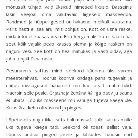
mõnusalt tühjad, vaid üksikud inimesed liikusid. Basseinis
lasin veejoal oma valutavaid liigeseid masseerida.
Randmed ja hüppeliigesed on hakanud imelikult valutama.
Päris hästi ei saa aru, mis põhjus on. Kott on üsna raske,
mida infodel kaasas vean. Eriti kergemaks ka ei saa teha,
sest kõik vajalik peab kaasas olema ja kõige raskem on
nagunii vesi. See kott on hea mahukas ja vastupidav, aga
juba tühjalt üsna raske.
Pesuruumis sattus mind seekord küürima üks varem
meesterahvas. Hõõrus kooriva kindaga päris tugevalt ja
näitas missugused naharullid mu käe pealt maha tulid.
Naersin selle peale. Grjaznaja ženšina 😀 Iga päev ju sauna
ei lubata. Lõpuks masseeris mu vahuga tugeva käega üle.
Kulus ära, keha oli väsinud ja pinges.
Lõpetuseks nagu ikka, suts bali massaži. Jälle sattus mulle
üks tugeva käega tädi. Seekord oli tõesti sellist vaja.
Lõpuks andsid pinged järele ja lahkudes tundsin end