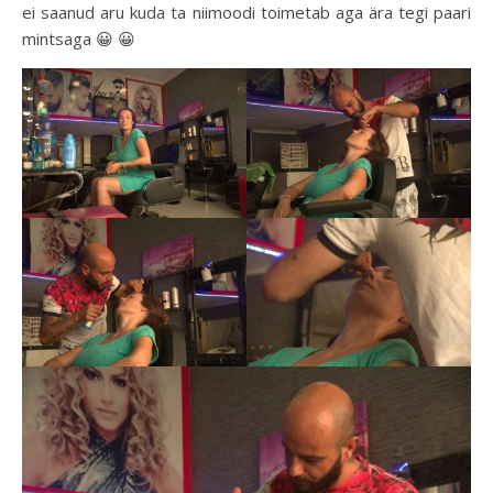
ei saanud aru kuda ta niimoodi toimetab aga ära tegi paari
mintsaga 😀 😀