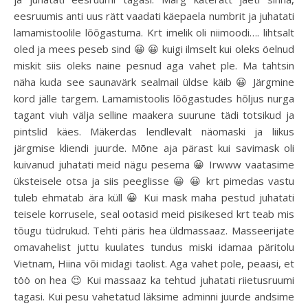
eesruumis anti uus rätt vaadati käepaela numbrit ja juhatati
lamamistoolile lõõgastuma. Krt imelik oli niimoodi…. lihtsalt
oled ja mees peseb sind 😀 😀 kuigi ilmselt kui oleks öelnud
miskit siis oleks naine pesnud aga vahet ple. Ma tahtsin
näha kuda see saunavärk sealmail üldse käib 😀 Järgmine
kord jälle targem. Lamamistoolis lõõgastudes hõljus nurga
tagant viuh välja selline maakera suurune tädi totsikud ja
pintslid käes. Mäkerdas lendlevalt näomaski ja liikus
järgmise kliendi juurde. Mõne aja pärast kui savimask oli
kuivanud juhatati meid nägu pesema 😀 Irwww vaatasime
üksteisele otsa ja siis peeglisse 😀 😀 krt pimedas vastu
tuleb ehmatab ära küll 😀 Kui mask maha pestud juhatati
teisele korrusele, seal ootasid meid pisikesed krt teab mis
tõugu tüdrukud. Tehti päris hea üldmassaaz. Masseerijate
omavahelist juttu kuulates tundus miski idamaa päritolu
Vietnam, Hiina või midagi taolist. Aga vahet pole, peaasi, et
töö on hea 😉 Kui massaaz ka tehtud juhatati riietusruumi
tagasi. Kui pesu vahetatud läksime adminni juurde andsime