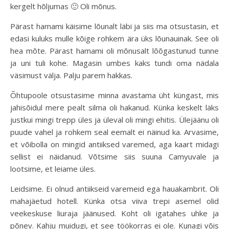
kergelt hõljumas 🙂 Oli mõnus.
Pärast hamami käisime lõunalt läbi ja siis ma otsustasin, et
edasi kuluks mulle kõige rohkem ära üks lõunauinak. See oli
hea mõte. Pärast hamami oli mõnusalt lõõgastunud tunne
ja uni tuli kohe. Magasin umbes kaks tundi oma nädala
väsimust välja. Palju parem hakkas.
Õhtupoole otsustasime minna avastama üht küngast, mis
jahisõidul mere pealt silma oli hakanud. Künka keskelt läks
justkui mingi trepp üles ja üleval oli mingi ehitis. Ülejäänu oli
puude vahel ja rohkem seal eemalt ei näinud ka. Arvasime,
et võibolla on mingid antiiksed varemed, aga kaart midagi
sellist ei näidanud. Võtsime siis suuna Camyuvale ja
lootsime, et leiame üles.
Leidsime. Ei olnud antiikseid varemeid ega hauakambrit. Oli
mahajäetud hotell. Künka otsa viiva trepi asemel olid
veekeskuse liuraja jäänused. Koht oli igatahes uhke ja
põnev. Kahju muidugi, et see töökorras ei ole. Kunagi võis