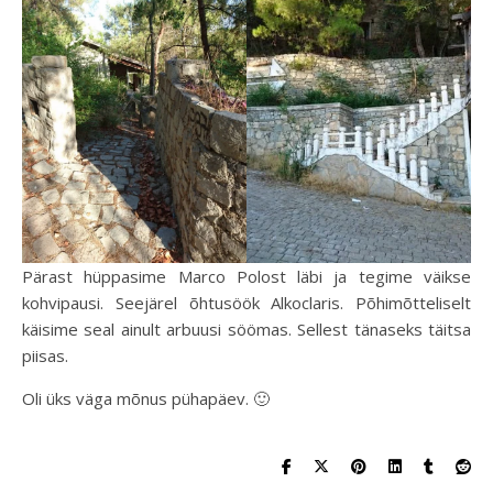
Pärast hüppasime Marco Polost läbi ja tegime väikse
kohvipausi. Seejärel õhtusöök Alkoclaris. Põhimõtteliselt
käisime seal ainult arbuusi söömas. Sellest tänaseks täitsa
piisas.
Oli üks väga mõnus pühapäev. 🙂