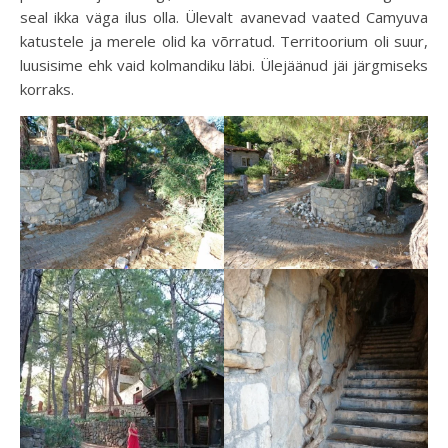
seal ikka väga ilus olla. Ülevalt avanevad vaated Camyuva
katustele ja merele olid ka võrratud. Territoorium oli suur,
luusisime ehk vaid kolmandiku läbi. Ülejäänud jäi järgmiseks
korraks.