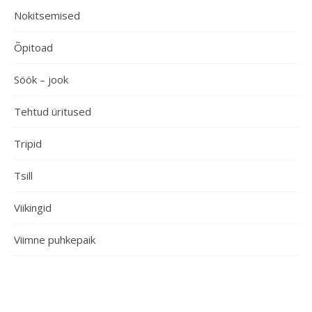
Nokitsemised
Õpitoad
Söök – jook
Tehtud üritused
Tripid
Tsill
Viikingid
Viimne puhkepaik