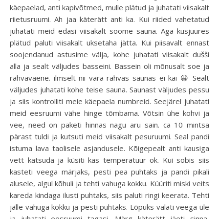
käepaelad, anti kapivõtmed, mulle plätud ja juhatati viisakalt
riietusruumi. Ah jaa käterätt anti ka. Kui riided vahetatud
juhatati meid edasi viisakalt soome sauna. Aga kusjuures
plätud paluti viisakalt uksetaha jätta. Kui piisavalt ennast
soojendanud astusime välja, kohe juhatati viisakalt dušši
alla ja sealt väljudes basseini. Bassein oli mõnusalt soe ja
rahvavaene. ilmselt nii vara rahvas saunas ei käi 😀 Sealt
väljudes juhatati kohe teise sauna. Saunast väljudes pessu
ja siis kontrolliti meie käepaela numbreid. Seejärel juhatati
meid eesruumi vähe hinge tõmbama. Võtsin ühe kohvi ja
vee, need on paketi hinnas nagu aru sain. ca 10 mintsa
pärast tuldi ja kutsuti meid viisakalt pesuruumi. Seal pandi
istuma lava taolisele asjandusele. Kõigepealt anti kausiga
vett katsuda ja küsiti kas temperatuur ok. Kui sobis siis
kasteti veega märjaks, pesti pea puhtaks ja pandi pikali
alusele, algul kõhuli ja tehti vahuga kokku. Küüriti miski veits
kareda kindaga ilusti puhtaks, siis paluti ringi keerata. Tehti
jälle vahuga kokku ja pesti puhtaks. Lõpuks valati veega üle
ja juhatati eesruumi tagasi. Märg käterätt jäeti sinna,