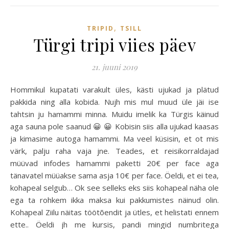
,
TRIPID
TSILL
Türgi tripi viies päev
21. juuni 2019
Hommikul kupatati varakult üles, kästi ujukad ja plätud
pakkida ning alla kobida. Nujh mis mul muud üle jäi ise
tahtsin ju hamammi minna. Muidu imelik ka Türgis käinud
aga sauna pole saanud 😀 😀 Kobisin siis alla ujukad kaasas
ja kimasime autoga hamammi. Ma veel küsisin, et ot mis
värk, palju raha vaja jne. Teades, et reisikorraldajad
müüvad infodes hamammi paketti 20€ per face aga
tänavatel müüakse sama asja 10€ per face. Öeldi, et ei tea,
kohapeal selgub… Ok see selleks eks siis kohapeal näha ole
ega ta rohkem ikka maksa kui pakkumistes näinud olin.
Kohapeal Ziilu näitas töötõendit ja ütles, et helistati ennem
ette.. Öeldi jh me kursis, pandi mingid numbritega