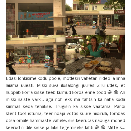
Edasi lonkisime kodu poole, mõtlesin vahetan riided ja linna
laiama uuesti. Miski suva ilusalongi juures Ziilu ütles, et
hüppab korra sisse teeb kulmud korda enne tööd 😀 😀 Äh
miski naiste värk… aga noh eks ma tahtsin ka näha kuda
siinmail seda tehakse. Trügisin ka sisse vaatama. Pandi
klient tooli istuma, teenindaja võttis suure niidirulli, tõmbas
otsa omale hammaste vahele, siis keerutas näpuga mõned
keerud niidile sisse ja läks tegemiseks lahti 😀 😀 Mitte s…