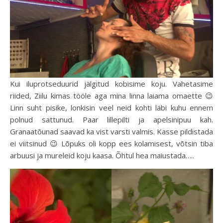
Kui iluprotseduurid jälgitud kobisime koju. Vahetasime
riided, Ziilu kimas tööle aga mina linna laiama omaette 😉
Linn suht pisike, lonkisin veel neid kohti läbi kuhu ennem
polnud sattunud. Paar lillepilti ja apelsinipuu kah.
Granaatõunad saavad ka vist varsti valmis. Kasse pildistada
ei viitsinud 😉 Lõpuks oli kopp ees kolamisest, võtsin tiba
arbuusi ja mureleid koju kaasa. Õhtul hea maiustada…..