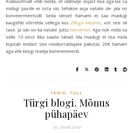
Kokkuvõtvalt võib öelda, et üldmulje asjast hea aga kui sa
midagi juurde ei osta siis tehakse asja natuke üle jala nö
konveiermeetodil. Seda siinset hamami ei saa muidugi
kaugeltki võrrelda sellega kus
Ziiluga käisime
, vot see oli
tase. Ja siin on ka natuke juttu
hamamist
. Aga noh mida sa
selle 10 eest ikka saada tahad. Ma muidugi ei tea mida
kujutab endast see reisikorraldajate pakutav 20€ hamam
aga ehk keegi teadja kommenteerib.
,
TRIPID
TSILL
Türgi blogi. Mõnus
pühapäev
30. juuni 2019