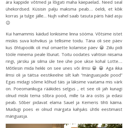
ära kappide võtmed ja lõigati maha käepaelad.. Need seal
ühekordsed. Küsisin palju maksma peab…. öeldi, et kõik
korras ja tulge jälle… Nujh vahel saab tasuta päris häid asju
😉
Kui hamammis käidud lonkisime linna sööma. Võtsime istet
miskis suva kohvikus ja tellisime toidu. Täna oli see päev
kus õhtupoolik oli mul omaette kolamise päev 😀 Ziilu pidi
tööle minema peale lõunat. Toitu oodates vahtisin niisama
ringi, järsku jäi silma üle tee ühe poe ukse kohal Lotte….
Mõtlesin mida hekki on see unes või ilmsi 😀 😀 Aga ikka
ilmsi oli ja täitsa eestikeelne silt kah “mänguasjade pood”
Egas midagi sõime kõhud täis ja läksime vaatama mis värk
on. Poeomanikuga rääkides selgus , et see oli jah kunagi
olnud miski tema sõbra pood, mille ta ära ostis ja edasi
peab. Sõber pidavat elama Sauel ja Kemeris tihti käima.
Muidugi poes ei olnud märgata kahjuks ühtki eestimaist
mänguasja.