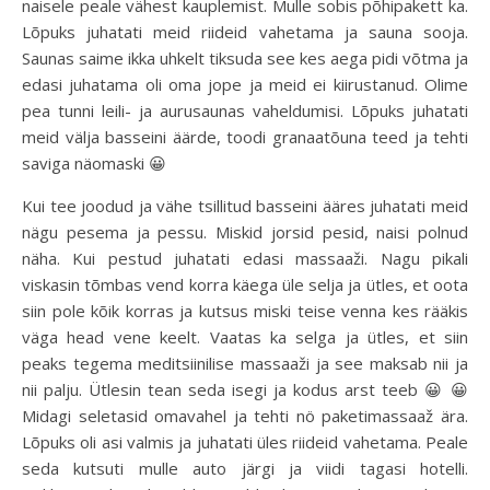
naisele peale vähest kauplemist. Mulle sobis põhipakett ka.
Lõpuks juhatati meid riideid vahetama ja sauna sooja.
Saunas saime ikka uhkelt tiksuda see kes aega pidi võtma ja
edasi juhatama oli oma jope ja meid ei kiirustanud. Olime
pea tunni leili- ja aurusaunas vaheldumisi. Lõpuks juhatati
meid välja basseini äärde, toodi granaatõuna teed ja tehti
saviga näomaski 😀
Kui tee joodud ja vähe tsillitud basseini ääres juhatati meid
nägu pesema ja pessu. Miskid jorsid pesid, naisi polnud
näha. Kui pestud juhatati edasi massaaži. Nagu pikali
viskasin tõmbas vend korra käega üle selja ja ütles, et oota
siin pole kõik korras ja kutsus miski teise venna kes rääkis
väga head vene keelt. Vaatas ka selga ja ütles, et siin
peaks tegema meditsiinilise massaaži ja see maksab nii ja
nii palju. Ütlesin tean seda isegi ja kodus arst teeb 😀 😀
Midagi seletasid omavahel ja tehti nö paketimassaaž ära.
Lõpuks oli asi valmis ja juhatati üles riideid vahetama. Peale
seda kutsuti mulle auto järgi ja viidi tagasi hotelli.