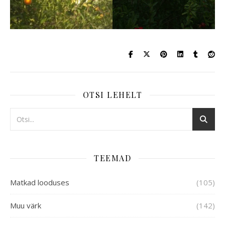
OTSI LEHELT
TEEMAD
Matkad looduses
(105)
Muu värk
(142)