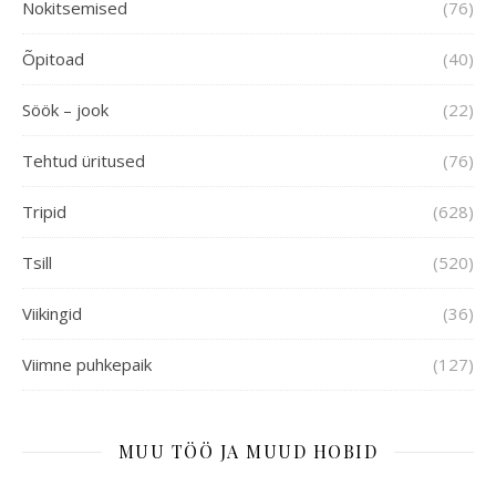
Nokitsemised
(76)
Õpitoad
(40)
Söök – jook
(22)
Tehtud üritused
(76)
Tripid
(628)
Tsill
(520)
Viikingid
(36)
Viimne puhkepaik
(127)
MUU TÖÖ JA MUUD HOBID