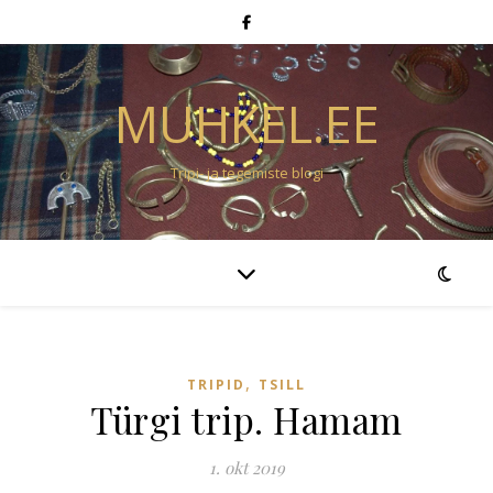
MUHKEL.EE
Tripi- ja tegemiste blogi
,
TRIPID
TSILL
Türgi trip. Hamam
1. okt 2019