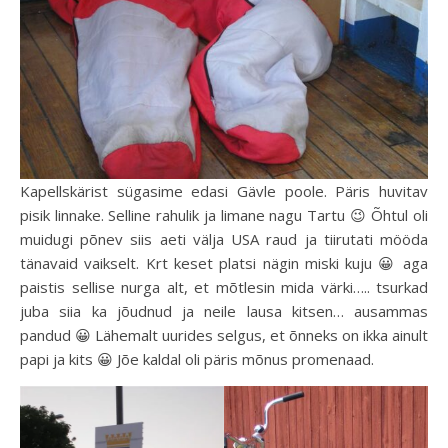
Kapellskärist sügasime edasi Gävle poole. Päris huvitav
pisik linnake. Selline rahulik ja limane nagu Tartu 😉 Õhtul oli
muidugi põnev siis aeti välja USA raud ja tiirutati mööda
tänavaid vaikselt. Krt keset platsi nägin miski kuju 😀 aga
paistis sellise nurga alt, et mõtlesin mida värki….. tsurkad
juba siia ka jõudnud ja neile lausa kitsen… ausammas
pandud 😀 Lähemalt uurides selgus, et õnneks on ikka ainult
papi ja kits 😀 Jõe kaldal oli päris mõnus promenaad.