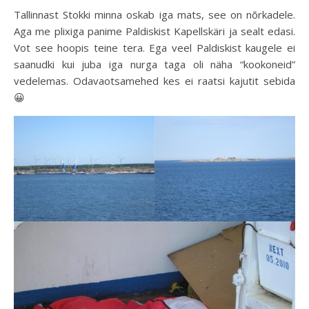
Tallinnast Stokki minna oskab iga mats, see on nõrkadele.
Aga me plixiga panime Paldiskist Kapellskäri ja sealt edasi.
Vot see hoopis teine tera. Ega veel Paldiskist kaugele ei
saanudki kui juba iga nurga taga oli näha “kookoneid”
vedelemas. Odavaotsamehed kes ei raatsi kajutit sebida
😀