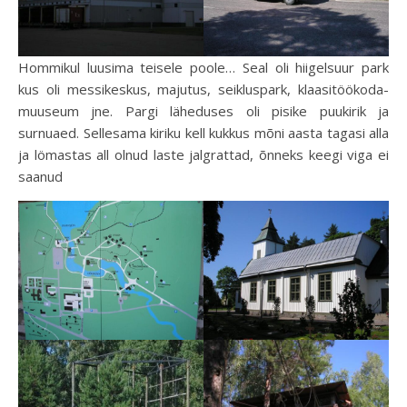
Hommikul luusima teisele poole… Seal oli hiigelsuur park
kus oli messikeskus, majutus, seikluspark, klaasitöökoda-
muuseum jne. Pargi läheduses oli pisike puukirik ja
surnuaed. Sellesama kiriku kell kukkus mõni aasta tagasi alla
ja lömastas all olnud laste jalgrattad, õnneks keegi viga ei
saanud