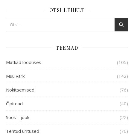
OTSI LEHELT
TEEMAD
Matkad looduses
(105)
Muu värk
(142)
Nokitsemised
(76)
Õpitoad
(40)
Söök – jook
(22)
Tehtud üritused
(76)