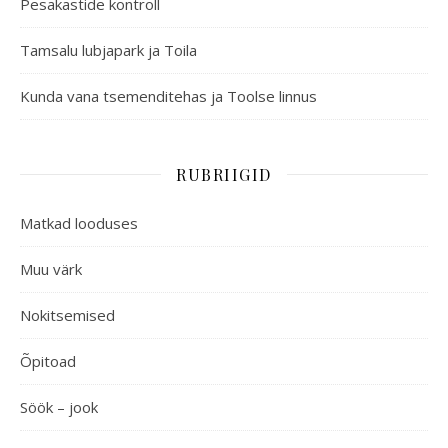
Pesakastide kontroll
Tamsalu lubjapark ja Toila
Kunda vana tsemenditehas ja Toolse linnus
RUBRIIGID
Matkad looduses
Muu värk
Nokitsemised
Õpitoad
Söök – jook