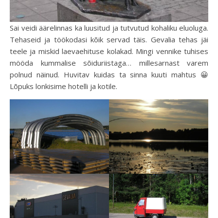
Sai veidi äärelinnas ka luusitud ja tutvutud kohaliku eluoluga.
Tehaseid ja töökodasi kõik servad täis. Gevalia tehas jäi
teele ja miskid laevaehituse kolakad. Mingi vennike tuhises
mööda kummalise sõiduriistaga… millesarnast varem
polnud näinud. Huvitav kuidas ta sinna kuuti mahtus 😀
Lõpuks lonkisime hotelli ja kotile.