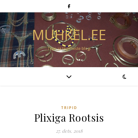
MUHKEL.EE
Tripi- ja tegemiste blogi
TRIPID
Plixiga Rootsis
27. dets. 2018