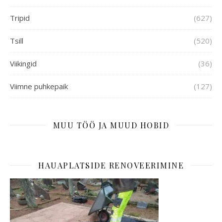
Tripid
(627)
Tsill
(520)
Viikingid
(36)
Viimne puhkepaik
(127)
MUU TÖÖ JA MUUD HOBID
HAUAPLATSIDE RENOVEERIMINE