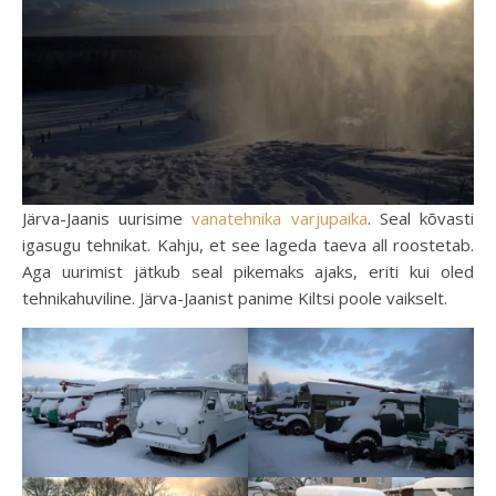
Järva-Jaanis uurisime
vanatehnika varjupaika
. Seal kõvasti
igasugu tehnikat. Kahju, et see lageda taeva all roostetab.
Aga uurimist jätkub seal pikemaks ajaks, eriti kui oled
tehnikahuviline. Järva-Jaanist panime Kiltsi poole vaikselt.