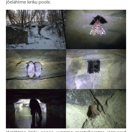
Jõelähtme kiriku poole.