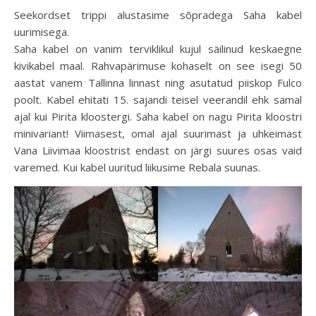
Seekordset trippi alustasime sõpradega Saha kabel
uurimisega.
Saha kabel on vanim terviklikul kujul säilinud keskaegne
kivikabel maal. Rahvapärimuse kohaselt on see isegi 50
aastat vanem Tallinna linnast ning asutatud piiskop Fulco
poolt. Kabel ehitati 15. sajandi teisel veerandil ehk samal
ajal kui Pirita kloostergi. Saha kabel on nagu Pirita kloostri
minivariant! Viimasest, omal ajal suurimast ja uhkeimast
Vana Liivimaa kloostrist endast on järgi suures osas vaid
varemed. Kui kabel uuritud liikusime Rebala suunas.