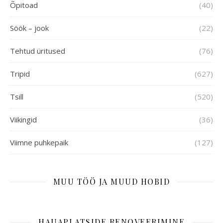
Õpitoad
(40)
Söök – jook
(22)
Tehtud üritused
(76)
Tripid
(627)
Tsill
(520)
Viikingid
(36)
Viimne puhkepaik
(127)
MUU TÖÖ JA MUUD HOBID
HAUAPLATSIDE RENOVEERIMINE