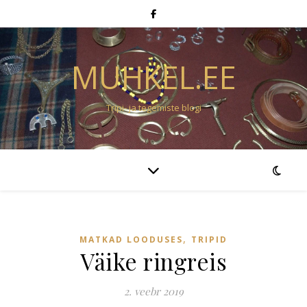
MUHKEL.EE
Tripi- ja tegemiste blogi
,
MATKAD LOODUSES
TRIPID
Väike ringreis
2. veebr 2019