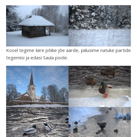
Kosel tegime kiire põike jõe äärde, piilusime natuke partide
tegemisi ja edasi Saula poole.