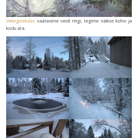
Viikingitekülas
vaatasime veidi ringi, tegime väikse kohvi ja
kodu ära.