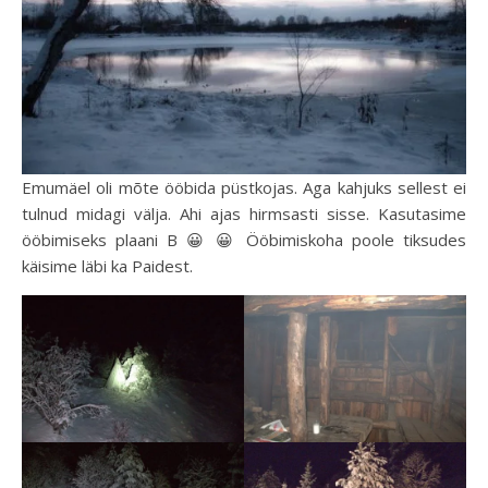
Emumäel oli mõte ööbida püstkojas. Aga kahjuks sellest ei
tulnud midagi välja. Ahi ajas hirmsasti sisse. Kasutasime
ööbimiseks plaani B 😀 😀 Ööbimiskoha poole tiksudes
käisime läbi ka Paidest.