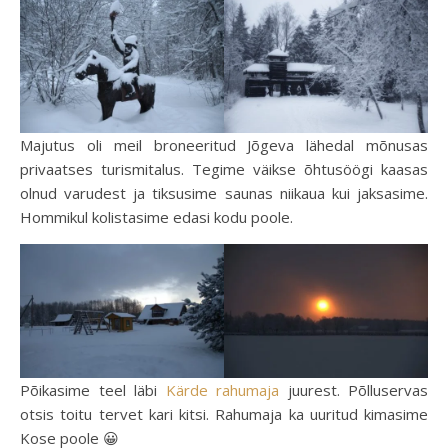
Majutus oli meil broneeritud Jõgeva lähedal mõnusas
privaatses turismitalus. Tegime väikse õhtusöögi kaasas
olnud varudest ja tiksusime saunas niikaua kui jaksasime.
Hommikul kolistasime edasi kodu poole.
Põikasime teel läbi
Kärde rahumaja
juurest. Põlluservas
otsis toitu tervet kari kitsi. Rahumaja ka uuritud kimasime
Kose poole 😀