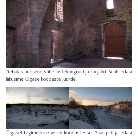
Rebalas uurisime vähe lastekangruid ja karjääri. Sealt edasi
liikusime Ülgase koobaste juurde.
Ülgasel tegime kiire visiidi koobastesse. Paar pilti ja edasi