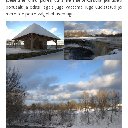
Jõelähtme kiriku juures uurisime mantelkorstna jäänuseid
põhusalt ja edasi Jägala juga vaatama. Juga uudistatud jäi
meile tee peale Valgehobusemägi.