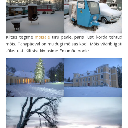
Kiltsis tegime
mõisale
tiiru peale, päris ilusti korda tehtud
mõis. Tänapäeval on muidugi mõisas kool. Mõis väärib igati
külastust. Kiltsist kimasime Emumäe poole.