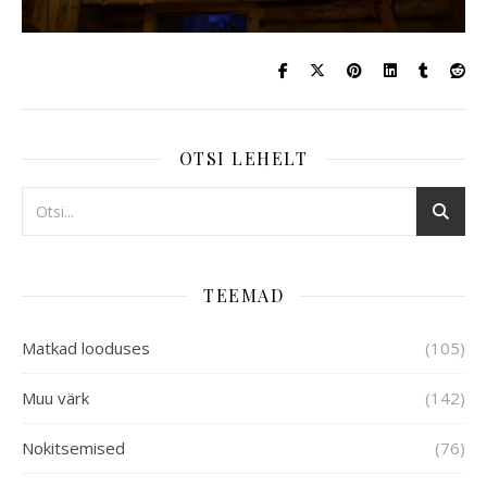
OTSI LEHELT
TEEMAD
Matkad looduses
(105)
Muu värk
(142)
Nokitsemised
(76)