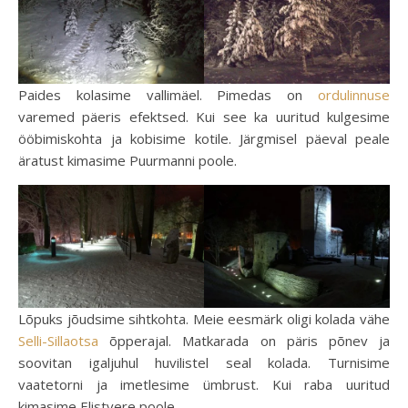
Paides kolasime vallimäel. Pimedas on
ordulinnuse
varemed päeris efektsed. Kui see ka uuritud kulgesime
ööbimiskohta ja kobisime kotile. Järgmisel päeval peale
äratust kimasime Puurmanni poole.
Lõpuks jõudsime sihtkohta. Meie eesmärk oligi kolada vähe
Selli-Sillaotsa
õpperajal. Matkarada on päris põnev ja
soovitan igaljuhul huvilistel seal kolada. Turnisime
vaatetorni ja imetlesime ümbrust. Kui raba uuritud
kimasime Elistvere poole.