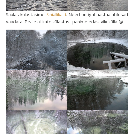
Saulas külastasime
Siniallikaid
. Need on igal aastaajal ilusad
vaadata. Peale allikate külastust panime edasi vikukülla 😀