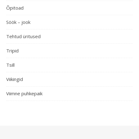
Õpitoad
Söök – jook
Tehtud üritused
Tripid
Tsill
Viikingid
Viimne puhkepaik