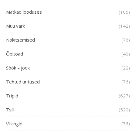
Matkad looduses
(105)
Muu värk
(142)
Nokitsemised
(76)
Õpitoad
(40)
Söök – jook
(22)
Tehtud üritused
(76)
Tripid
(627)
Tsill
(520)
Viikingid
(36)