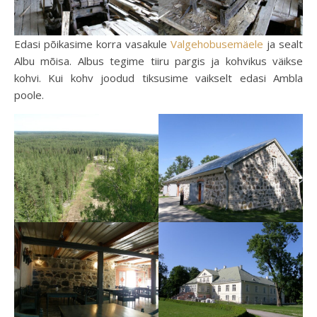
Edasi põikasime korra vasakule
Valgehobusemäele
ja sealt
Albu mõisa. Albus tegime tiiru pargis ja kohvikus väikse
kohvi. Kui kohv joodud tiksusime vaikselt edasi Ambla
poole.