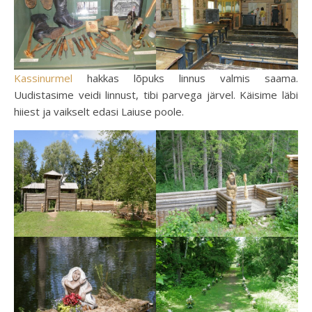
Kassinurmel
hakkas lõpuks linnus valmis saama.
Uudistasime veidi linnust, tibi parvega järvel. Käisime läbi
hiiest ja vaikselt edasi Laiuse poole.