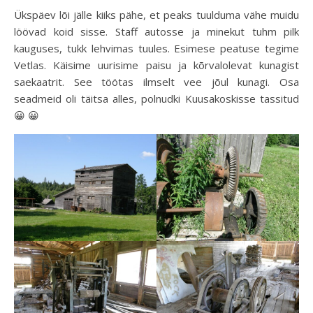
Ükspäev lõi jälle kiiks pähe, et peaks tuulduma vähe muidu
löövad koid sisse. Staff autosse ja minekut tuhm pilk
kauguses, tukk lehvimas tuules. Esimese peatuse tegime
Vetlas. Käisime uurisime paisu ja kõrvalolevat kunagist
saekaatrit. See töötas ilmselt vee jõul kunagi. Osa
seadmeid oli täitsa alles, polnudki Kuusakoskisse tassitud
😀 😀