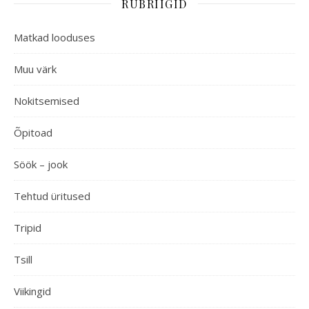
RUBRIIGID
Matkad looduses
Muu värk
Nokitsemised
Õpitoad
Söök – jook
Tehtud üritused
Tripid
Tsill
Viikingid