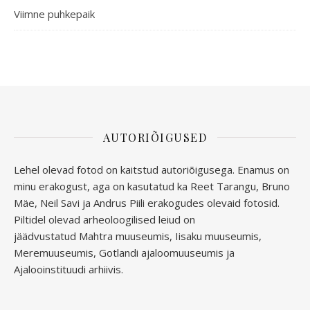
Viimne puhkepaik
AUTORIÕIGUSED
Lehel olevad fotod on kaitstud autoriõigusega. Enamus on
minu erakogust, aga
on kasutatud ka Reet Tarangu, Bruno
Mäe, Neil Savi ja Andrus Piili erakogudes olevaid fotosid.
Piltidel olevad arheoloogilised leiud on
jäädvustatud
Mahtra muuseumis, Iisaku muuseumis,
Meremuuseumis, Gotlandi ajaloomuuseumis ja
Ajalooinstituudi arhiivis.