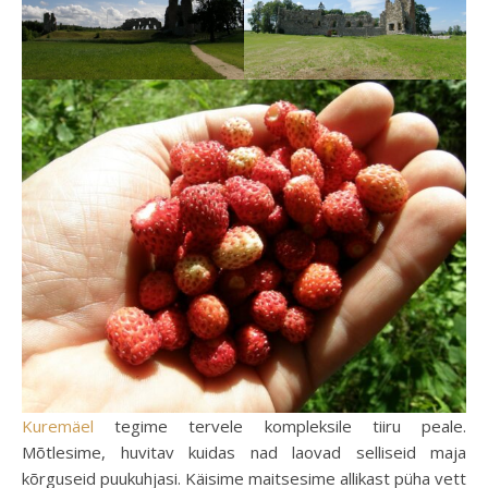
Kuremäel
tegime tervele kompleksile tiiru peale.
Mõtlesime, huvitav kuidas nad laovad selliseid maja
kõrguseid puukuhjasi. Käisime maitsesime allikast püha vett