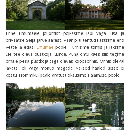
Enne Emumäele jõudmist põikasime läbi väga ilusa ja
privaatse Selja järve äärest. Paar pilti tehtud kastsime end
vette ja edasi
Emumäe
poole. Turnisime tornis ja läksime
üle tee oleva püstkoja juurde. Kuna õhtu käes siis tegime
omale pesa püstkoja taga olevas koopaonnis. Onnis oleval
lavatsil oli väga mõnus magada, välised hääled sisse ei
kostu. Hommikul peale äratust tiksusime Palamuse poole.