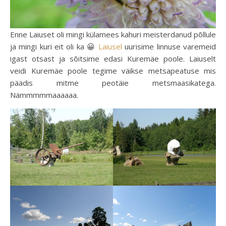
Enne Laiuset oli mingi külamees kahuri meisterdanud põllule
ja mingi kuri eit oli ka 😀
Laiusel
uurisime linnuse varemeid
igast otsast ja sõitsime edasi Kuremäe poole. Laiuselt
veidi Kuremäe poole tegime väikse metsapeatuse mis
päädis mitme peotäie metsmaasikatega.
Nämmmmmaaaaaa.