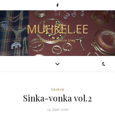
MUHKEL.EE
Tripi- ja tegemiste blogi
TRIPID
Sinka-vonka vol.2
14. jaan 2019