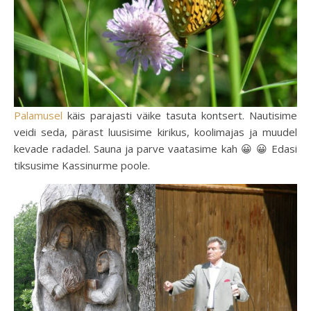
Palamusel
käis parajasti väike tasuta kontsert. Nautisime
veidi seda, pärast luusisime kirikus, koolimajas ja muudel
kevade radadel. Sauna ja parve vaatasime kah 😀 😀 Edasi
tiksusime Kassinurme poole.