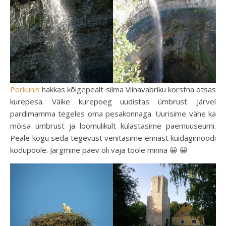
Porkunis
hakkas kõigepealt silma Viinavabriku korstna otsas
kurepesa. Väike kurepoeg uudistas ümbrust. Järvel
pardimamma tegeles oma pesakonnaga. Uurisime vähe ka
mõisa ümbrust ja loomulikult külastasime paemuuseumi.
Peale kogu seda tegevust venitasime ennast kuidagimoodi
kodupoole. Järgmine päev oli vaja tööle minna 😀 😀