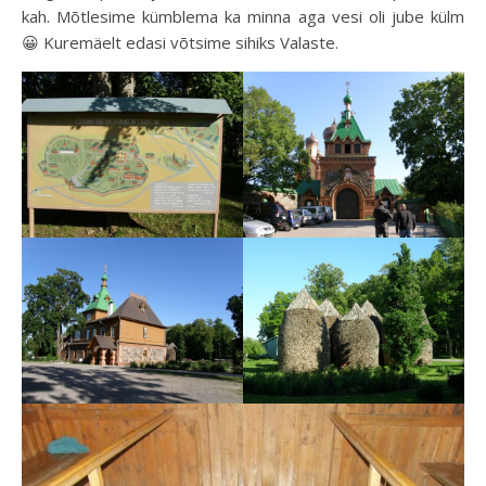
kah. Mõtlesime kümblema ka minna aga vesi oli jube külm
😀 Kuremäelt edasi võtsime sihiks Valaste.