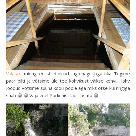
Valastel
midagi erilist ei olnud. Juga nagu juga ikka. Tegime
paar pilti ja võtsime üle tee kohvikust väikse kohvi. Kohv
joodud võtsime suuna kodu poole aga miks otse kui ringiga
saab 😀 😀 Vaja veel Porkunist läbi lipsata 😀