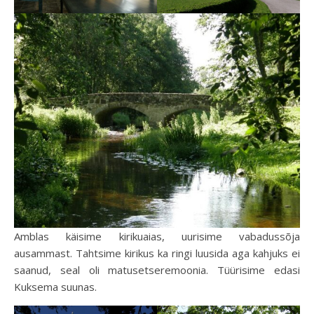
Amblas käisime kirikuaias, uurisime vabadussõja
ausammast. Tahtsime kirikus ka ringi luusida aga kahjuks ei
saanud, seal oli matusetseremoonia. Tüürisime edasi
Kuksema suunas.