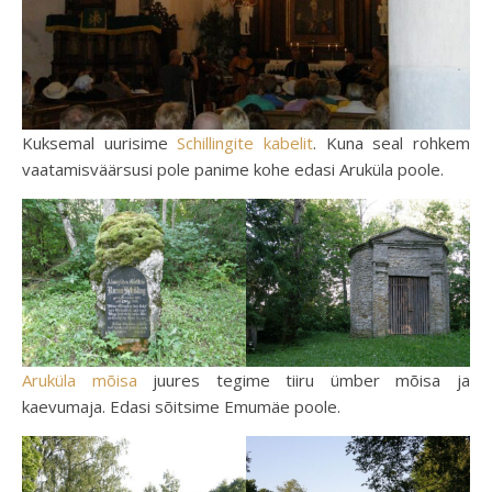
Kuksemal uurisime
Schillingite kabelit
. Kuna seal rohkem
vaatamisväärsusi pole panime kohe edasi Aruküla poole.
Aruküla mõisa
juures tegime tiiru ümber mõisa ja
kaevumaja. Edasi sõitsime Emumäe poole.