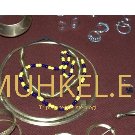
MUHKEL.E
Tripi- ja tegemiste blogi