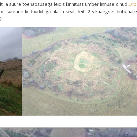
ult ja suure tõenäosusega leidis kinnitust ümber linnuse olnud
Urb
ri suurune kultuurkihiga ala ja sealt leiti 2 vikuaegset hõbeaare
