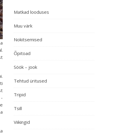
Matkad looduses
Muu värk
Nokitsemised
ja
l.
Õpitoad
st
Söök – jook
i.
Tehtud üritused
ti
st
Tripid
 -
te
Tsill
ha
Viikingid
ka