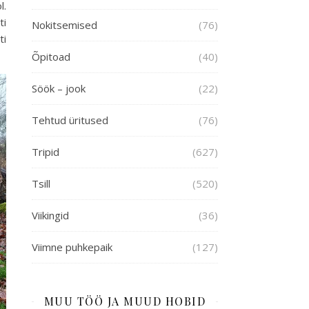
l.
ti
Nokitsemised
(76)
ti
Õpitoad
(40)
Söök – jook
(22)
Tehtud üritused
(76)
Tripid
(627)
Tsill
(520)
Viikingid
(36)
Viimne puhkepaik
(127)
MUU TÖÖ JA MUUD HOBID