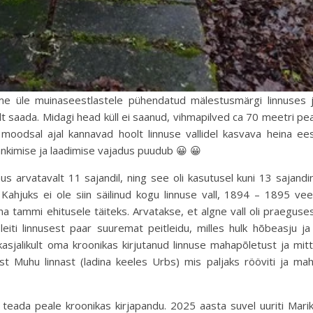
asime üle muinaseestlastele pühendatud mälestusmärgi linnuses 
irilt saada. Midagi head küll ei saanud, vihmapilved ca 70 meetri pea
oodsal ajal kannavad hoolt linnuse vallidel kasvava heina ee
tankimise ja laadimise vajadus puudub 😀 😀
us arvatavalt 11 sajandil, ning see oli kasutusel kuni 13 sajandin
Kahjuks ei ole siin säilinud kogu linnuse vall, 1894 – 1895 vee
na tammi ehitusele täiteks. Arvatakse, et algne vall oli praeguse
leiti linnusest paar suuremat peitleidu, milles hulk hõbeasju ja
kasjalikult oma kroonikas kirjutanud linnuse mahapõletust ja mit
est Muhu linnast (ladina keeles Urbs) mis paljaks rööviti ja ma
gi teada peale kroonikas kirjapandu. 2025 aasta suvel uuriti Mari