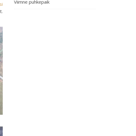
Viimne puhkepaik
si
t.