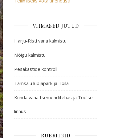
Tellimiseks võta ühendust!
VIIMASED JUTUD
Harju-Risti vana kalmistu
Mõigu kalmistu
Pesakastide kontroll
Tamsalu lubjapark ja Toila
Kunda vana tsemenditehas ja Toolse
linnus
RUBRIIGID