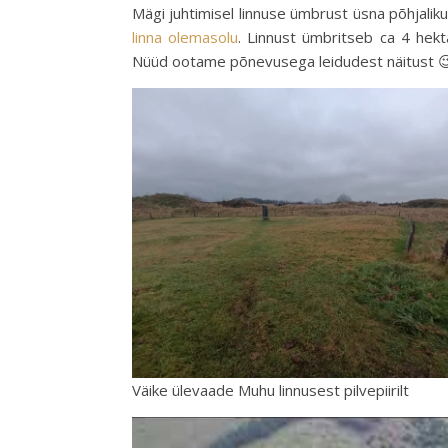
Mägi juhtimisel linnuse ümbrust üsna põhjalik
linna olemasolu
. Linnust ümbritseb ca 4 hekta
Nüüd ootame põnevusega leidudest näitust 
Väike ülevaade Muhu linnusest pilvepiirilt