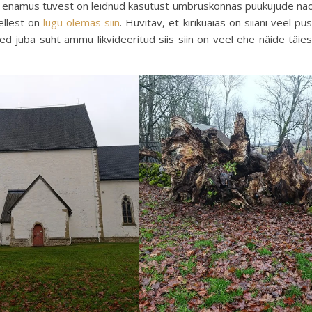
a, enamus tüvest on leidnud kasutust ümbruskonnas puukujude näo
sellest on
lugu olemas siin
. Huvitav, et kirikuaias on siiani veel püs
 juba suht ammu likvideeritud siis siin on veel ehe näide täies