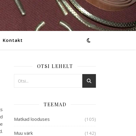
Kontakt
OTSI LEHELT
TEEMAD
ks
ad
Matkad looduses
(105)
ke
d.
Muu värk
(142)