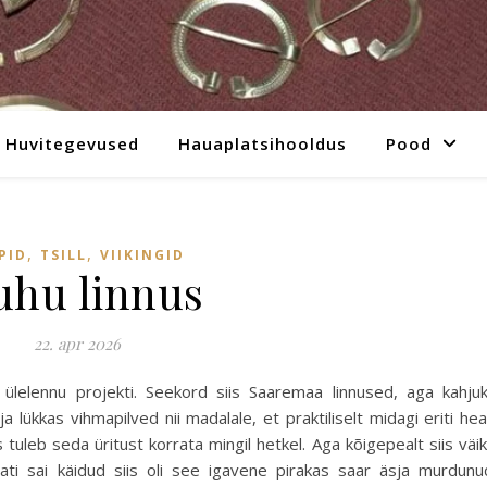
Huvitegevused
Hauaplatsihooldus
Pood
,
,
PID
TSILL
VIIKINGID
hu linnus
22. apr 2026
t ülelennu projekti. Seekord siis Saaremaa linnused, aga kahju
a lükkas vihmapilved nii madalale, et praktiliselt midagi eriti he
 tuleb seda üritust korrata mingil hetkel. Aga kõigepealt siis väi
mati sai käidud siis oli see igavene pirakas saar äsja murdunu