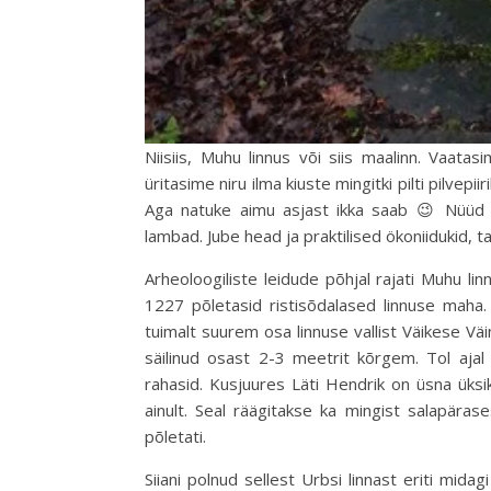
Niisiis, Muhu linnus või siis maalinn. Vaat
üritasime niru ilma kiuste mingitki pilti pilvepi
Aga natuke aimu asjast ikka saab 😉 Nüüd m
lambad. Jube head ja praktilised ökoniidukid, 
Arheoloogiliste leidude põhjal rajati Muhu linn
1227 põletasid ristisõdalased linnuse maha. 
tuimalt suurem osa linnuse vallist Väikese Väi
säilinud osast 2-3 meetrit kõrgem. Tol ajal 
rahasid. Kusjuures Läti Hendrik on üsna üksi
ainult. Seal räägitakse ka mingist salapäras
põletati.
Siiani polnud sellest Urbsi linnast eriti mida