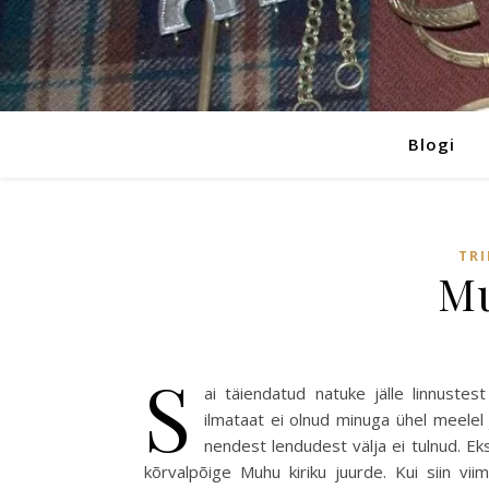
Blogi
TRI
Mu
S
ai täiendatud natuke jälle linnustes
ilmataat ei olnud minuga ühel meelel j
nendest lendudest välja ei tulnud. Eks
kõrvalpõige Muhu kiriku juurde. Kui siin vii