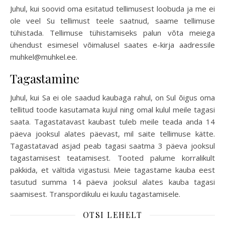
Juhul, kui soovid oma esitatud tellimusest loobuda ja me ei
ole veel Su tellimust teele saatnud, saame tellimuse
tühistada. Tellimuse tühistamiseks palun võta meiega
ühendust esimesel võimalusel saates e-kirja aadressile
muhkel@muhkel.ee.
Tagastamine
Juhul, kui Sa ei ole saadud kaubaga rahul, on Sul õigus oma
tellitud toode kasutamata kujul ning omal kulul meile tagasi
saata. Tagastatavast kaubast tuleb meile teada anda 14
päeva jooksul alates päevast, mil saite tellimuse kätte.
Tagastatavad asjad peab tagasi saatma 3 päeva jooksul
tagastamisest teatamisest. Tooted palume korralikult
pakkida, et vältida vigastusi. Meie tagastame kauba eest
tasutud summa 14 päeva jooksul alates kauba tagasi
saamisest. Transpordikulu ei kuulu tagastamisele.
OTSI LEHELT