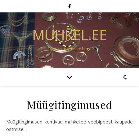
MUHKEL.EE
Tripi- ja tegemiste blogi
Müügitingimused
Müügitingimused kehtivad muhkel.ee veebipoest kaupade
ostmisel.