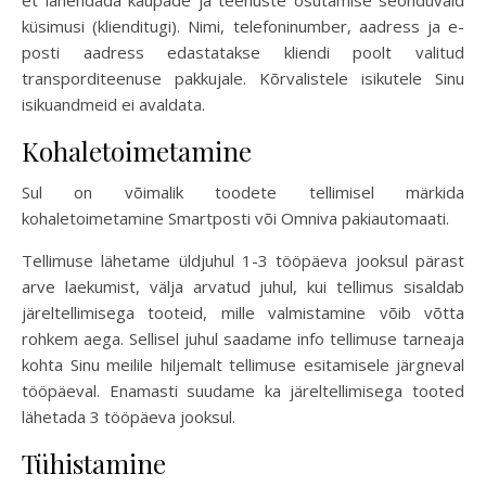
et lahendada kaupade ja teenuste osutamise seonduvaid
küsimusi (klienditugi). Nimi, telefoninumber, aadress ja e-
posti aadress edastatakse kliendi poolt valitud
transporditeenuse pakkujale. Kõrvalistele isikutele Sinu
isikuandmeid ei avaldata.
Kohaletoimetamine
Sul on võimalik toodete tellimisel märkida
kohaletoimetamine Smartposti või Omniva pakiautomaati.
Tellimuse lähetame üldjuhul 1-3 tööpäeva jooksul pärast
arve laekumist, välja arvatud juhul, kui tellimus sisaldab
järeltellimisega tooteid, mille valmistamine võib võtta
rohkem aega. Sellisel juhul saadame info tellimuse tarneaja
kohta Sinu meilile hiljemalt tellimuse esitamisele järgneval
tööpäeval. Enamasti suudame ka järeltellimisega tooted
lähetada 3 tööpäeva jooksul.
Tühistamine