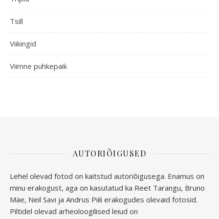
Tsill
Viikingid
Viimne puhkepaik
AUTORIÕIGUSED
Lehel olevad fotod on kaitstud autoriõigusega. Enamus on
minu erakogust, aga
on kasutatud ka Reet Tarangu, Bruno
Mäe, Neil Savi ja Andrus Piili erakogudes olevaid fotosid.
Piltidel olevad arheoloogilised leiud on