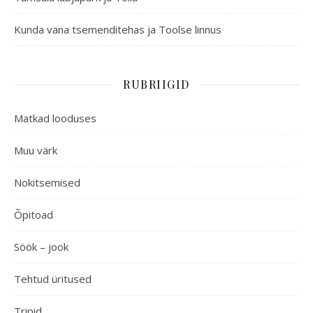
Kunda vana tsemenditehas ja Toolse linnus
RUBRIIGID
Matkad looduses
Muu värk
Nokitsemised
Õpitoad
Söök – jook
Tehtud üritused
Tripid