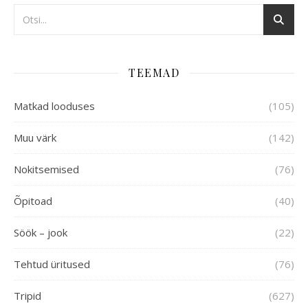
TEEMAD
Matkad looduses
(105)
Muu värk
(142)
Nokitsemised
(76)
Õpitoad
(40)
Söök – jook
(22)
Tehtud üritused
(76)
Tripid
(627)