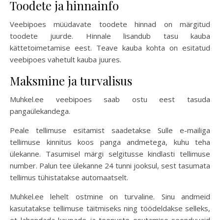
Toodete ja hinnainfo
Veebipoes müüdavate toodete hinnad on märgitud
toodete juurde. Hinnale lisandub tasu kauba
kättetoimetamise eest. Teave kauba kohta on esitatud
veebipoes vahetult kauba juures.
Maksmine ja turvalisus
Muhkel.ee veebipoes saab ostu eest tasuda
pangaülekandega.
Peale tellimuse esitamist saadetakse Sulle e-mailiga
tellimuse kinnitus koos panga andmetega, kuhu teha
ülekanne. Tasumisel märgi selgitusse kindlasti tellimuse
number. Palun tee ülekanne 24 tunni jooksul, sest tasumata
tellimus tühistatakse automaatselt.
Muhkel.ee lehelt ostmine on turvaline. Sinu andmeid
kasutatakse tellimuse täitmiseks ning töödeldakse selleks,