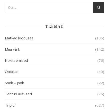
TEEMAD
Matkad looduses
(105)
Muu värk
(142)
Nokitsemised
(76)
Õpitoad
(40)
Söök – jook
(22)
Tehtud üritused
(76)
Tripid
(627)