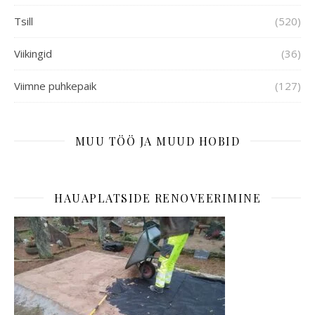
Tsill
(520)
Viikingid
(36)
Viimne puhkepaik
(127)
MUU TÖÖ JA MUUD HOBID
HAUAPLATSIDE RENOVEERIMINE