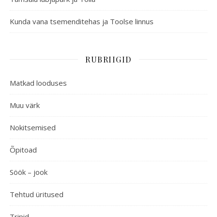
Kunda vana tsemenditehas ja Toolse linnus
RUBRIIGID
Matkad looduses
Muu värk
Nokitsemised
Õpitoad
Söök – jook
Tehtud üritused
Tripid