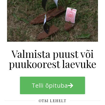
Valmista puust või
puukoorest laevuke
Telli õpituba
OTSI LEHELT