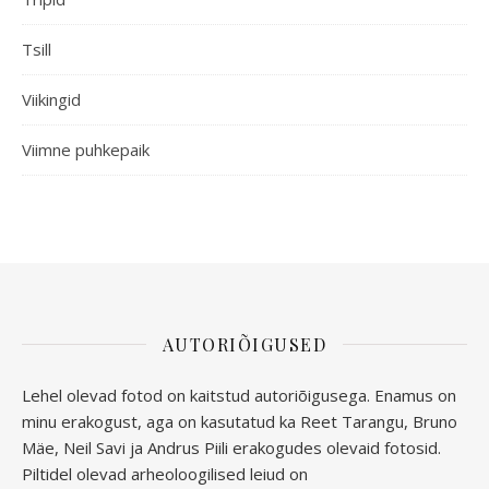
Tsill
Viikingid
Viimne puhkepaik
AUTORIÕIGUSED
Lehel olevad fotod on kaitstud autoriõigusega. Enamus on
minu erakogust, aga
on kasutatud ka Reet Tarangu, Bruno
Mäe, Neil Savi ja Andrus Piili erakogudes olevaid fotosid.
Piltidel olevad arheoloogilised leiud on