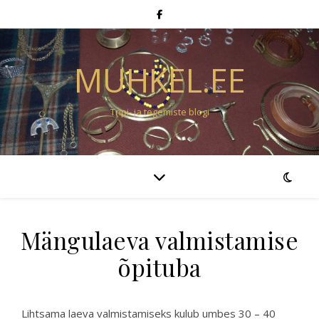
MUHKEL.EE
Tripi- ja tegemiste blogi
Mängulaeva valmistamise
õpituba
Lihtsama laeva valmistamiseks kulub umbes 30 – 40