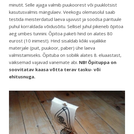
minutit. Selle ajaga valmib puukoorest või puuklotsist
kasutusvalmis mängulaev. Veekogu olemasolul saab
testida meisterdatud laeva ujuvust ja soodsa pärituule
puhul korraldada võidusõitu. Sellisel juhul pikeneb õpitoa
aeg umbes tunnini. Õpitoa paketi hind on alates 80
eurost (10 inimest). Hind sisaldab kõiki vajalikke
materjale (puit, puukoor, paber) ühe laeva
valmistamiseks. Õpituba on sobilik alates 8. eluaastast,
väiksemad vajavad vanemate abi.
NB! Õpituppa on
soovitatav kaasa võtta terav tasku- või
ehitusnuga.