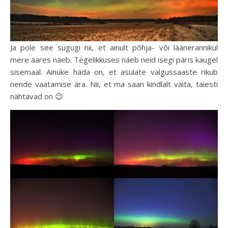
Ja pole see sugugi nii, et ainult põhja- või läänerannikul
mere ääres näeb. Tegelikkuses näeb neid isegi päris kaugel
sisemaal. Ainuke häda on, et asulate valgussaaste rikub
nende vaatamise ära. Nii, et ma saan kindlalt väita, täiesti
nähtavad on 😉