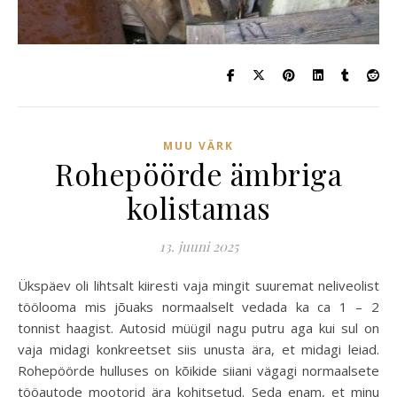
MUU VÄRK
Rohepöörde ämbriga
kolistamas
13. juuni 2025
Ükspäev oli lihtsalt kiiresti vaja mingit suuremat neliveolist
töölooma mis jõuaks normaalselt vedada ka ca 1 – 2
tonnist haagist. Autosid müügil nagu putru aga kui sul on
vaja midagi konkreetset siis unusta ära, et midagi leiad.
Rohepöörde hulluses on kõikide siiani vägagi normaalsete
tööautode mootorid ära kohitsetud. Seda enam, et minu