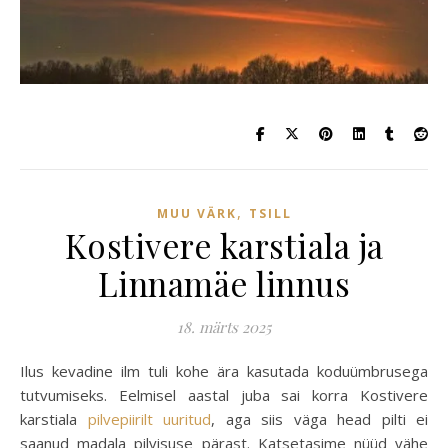
,
MUU VÄRK
TSILL
Kostivere karstiala ja
Linnamäe linnus
18. märts 2025
Ilus kevadine ilm tuli kohe ära kasutada koduümbrusega
tutvumiseks. Eelmisel aastal juba sai korra Kostivere
karstiala
pilvepiirilt uuritud
, aga siis väga head pilti ei
saanud madala pilvisuse pärast. Katsetasime nüüd vähe