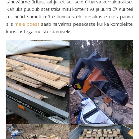
tänuväärne üritus, kahju, et selliseid üliharva korraldatakse.
Kahjuks puudub statistika mitu korterit välja üüriti 😉 Kui teil
tuli nüüd samuti mõte linnukestele pesakaste üles panna
siis
meie poest
saab nii valmis pesakaste kui ka komplekte
koos lastega meisterdamiseks.