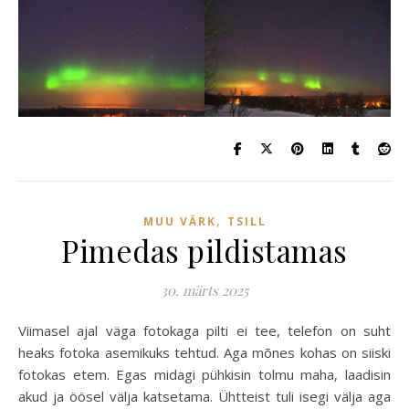
,
MUU VÄRK
TSILL
Pimedas pildistamas
30. märts 2025
Viimasel ajal väga fotokaga pilti ei tee, telefon on suht
heaks fotoka asemikuks tehtud. Aga mõnes kohas on siiski
fotokas etem. Egas midagi pühkisin tolmu maha, laadisin
akud ja öösel välja katsetama. Ühtteist tuli isegi välja aga