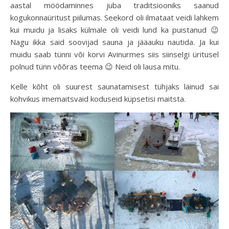
aastal möödaminnes juba traditsiooniks saanud
kogukonnaüritust piilumas. Seekord oli ilmataat veidi lahkem
kui muidu ja lisaks külmale oli veidi lund ka puistanud 😉
Nagu ikka said soovijad sauna ja jääauku nautida. Ja kui
muidu saab tünni või korvi Avinurmes siis siinselgi üritusel
polnud tünn võõras teema 😉 Neid oli lausa mitu.
Kelle kõht oli suurest saunatamisest tühjaks läinud sai
kohvikus imemaitsvaid koduseid küpsetisi maitsta.