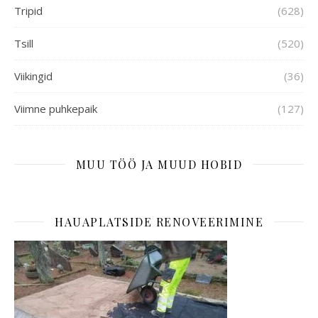
Tripid
(628)
Tsill
(520)
Viikingid
(36)
Viimne puhkepaik
(127)
MUU TÖÖ JA MUUD HOBID
HAUAPLATSIDE RENOVEERIMINE