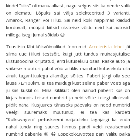
kindel “kiiks” oli manuaalkast, nagu selgus siis ka nende valik
on olematu. Lõpuks sai välja selekteeritud 3 varianti,
Amarok, Ranger või Hilux. Sai neid kõiki näppimas käidud
korduvalt, müüjad kiitsid üksteise võidu neid kui autosid
millega isegi Jumal sõidab 😉
Tuustisin läbi kõikvõimalikud foorumid.
Accelerista lehel
jäi
silma uue Hiluxi testsõit, kuigi jutt tundus muinasjutulise
ülistusoodina kirjutatud, eriti kütusekulu osas. Raske auto ja
väikese mootori puhul võib artiklis mainitud kütusekulu olla
ainult taganttuulega allamäge sõites. Paberi järgi olla see
lausa 7L/100km, ei tea muidugi kust selline paber võeti aga
ju siis kuskil oli. Mina isiklikult olen näinud paberit kus on
kirjas hoopis teised numbrid ja neid võite teiegi allolevalt
pildilt näha. Kusjuures tänaseks päevaks on need numbrid
veelgi suuremaks muutunud, ei tea kas kardeti
“Kolkswageni” petuskeemi väljatuleku tagajärgi ka enda
nahal tunda ning suures hirmus pandi veidi reaalsemad
numbrid paberile 😀 😀 Lõppkokkuvõttes pani valiku paika