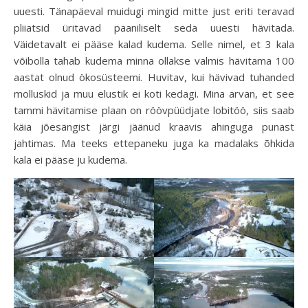
uuesti. Tänapäeval muidugi mingid mitte just eriti teravad
pliiatsid üritavad paaniliselt seda uuesti hävitada.
Väidetavalt ei pääse kalad kudema. Selle nimel, et 3 kala
võibolla tahab kudema minna ollakse valmis hävitama 100
aastat olnud ökosüsteemi. Huvitav, kui hävivad tuhanded
molluskid ja muu elustik ei koti kedagi. Mina arvan, et see
tammi hävitamise plaan on röövpüüdjate lobitöö, siis saab
käia jõesängist järgi jäänud kraavis ahinguga punast
jahtimas. Ma teeks ettepaneku juga ka madalaks õhkida
kala ei pääse ju kudema.