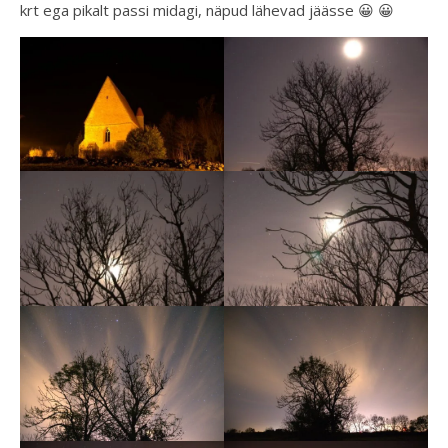
krt ega pikalt passi midagi, näpud lähevad jäässe 😀 😀