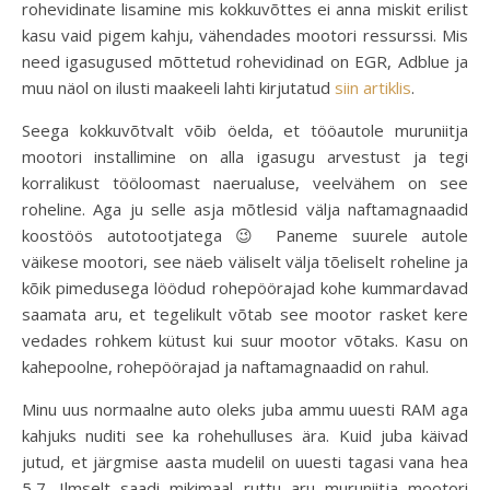
rohevidinate lisamine mis kokkuvõttes ei anna miskit erilist
kasu vaid pigem kahju, vähendades mootori ressurssi. Mis
need igasugused mõttetud rohevidinad on EGR, Adblue ja
muu näol on ilusti maakeeli lahti kirjutatud
siin artiklis
.
Seega kokkuvõtvalt võib öelda, et tööautole muruniitja
mootori installimine on alla igasugu arvestust ja tegi
korralikust tööloomast naerualuse, veelvähem on see
roheline. Aga ju selle asja mõtlesid välja naftamagnaadid
koostöös autotootjatega 😉 Paneme suurele autole
väikese mootori, see näeb väliselt välja tõeliselt roheline ja
kõik pimedusega löödud rohepöörajad kohe kummardavad
saamata aru, et tegelikult võtab see mootor rasket kere
vedades rohkem kütust kui suur mootor võtaks. Kasu on
kahepoolne, rohepöörajad ja naftamagnaadid on rahul.
Minu uus normaalne auto oleks juba ammu uuesti RAM aga
kahjuks nuditi see ka rohehulluses ära. Kuid juba käivad
jutud, et järgmise aasta mudelil on uuesti tagasi vana hea
5,7. Ilmselt saadi mikimaal ruttu aru muruniitja mootori