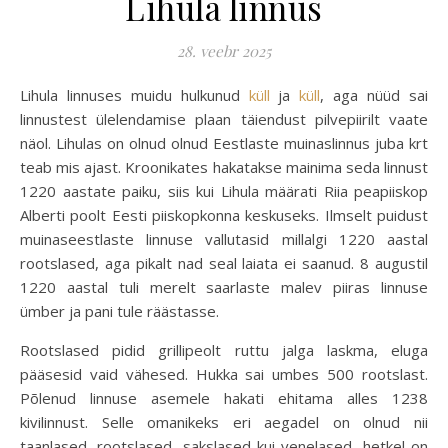
Lihula linnus
28. veebr 2025
Lihula linnuses muidu hulkunud
küll
ja
küll
, aga nüüd sai
linnustest ülelendamise plaan täiendust pilvepiirilt vaate
näol. Lihulas on olnud olnud Eestlaste muinaslinnus juba krt
teab mis ajast. Kroonikates hakatakse mainima seda linnust
1220 aastate paiku, siis kui Lihula määrati Riia peapiiskop
Alberti poolt Eesti piiskopkonna keskuseks. Ilmselt puidust
muinaseestlaste linnuse vallutasid millalgi 1220 aastal
rootslased, aga pikalt nad seal laiata ei saanud. 8 augustil
1220 aastal tuli merelt saarlaste malev piiras linnuse
ümber ja pani tule räästasse.
Rootslased pidid grillipeolt ruttu jalga laskma, eluga
pääsesid vaid vähesed. Hukka sai umbes 500 rootslast.
Põlenud linnuse asemele hakati ehitama alles 1238
kivilinnust. Selle omanikeks eri aegadel on olnud nii
taanlased, rootslased, sakslased kui venelased, hetkel on