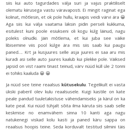
siis kui auto tagurdades välja suri ja vajus praktiliselt
olematu kiirusega vastu väravaposti. Ei mingit raginat ega
kolinat, mõtlesin, et ok pole hullu, kraapis veidi värvi ära 😀
Aga siis kui välja vaatama läksin pidin perseli kukkuma,
esitulest kuni poole esiukseni oli kogu külg läinud, nagu
poleks olnudki. Jäin mõtlema, et kui juba see väike
libisemine viis pool külge ära mis siis saab kui paugu
paned…. Krt ja kusjuures selle asja juures ei saa aru mis
kuradi asi selle auto juures kaalub kui plekke pole. Väiksed
japsid on vist raami tinast teinud, värv nüüd küll üle 2 tonni
ei tohiks kaaluda 😀 😀
Ja nüüd see teine reaalsus
kütusekulu
. Tegelikult ei vasta
ükski paberil olev kulu reaalsusele. Kuigi kastile on kate
peale pandud tuuletakistuse vähendamiseks ja kärul on ka
kate peal. Kui nüüd tühjalt sõita ilma käruta siis saab selle
keskmise no enamvähem sinna 10 kanti aga nagu
natukenegi viskad kolu kasti ja paned käru sappa on
reaalsus hoopis teine. Seda korduvalt testitud silmini täis