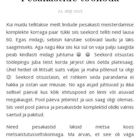
12. aug 2025
Kui muidu tellitakse meilt lindude pesakasti meisterdamise
komplekte korraga paar tükki siis seekord telliti neid lausa
60. Egas midagi, sebisin kärutäie sobivaid laudu ja läks
saagimiseks. Aga nagu ikka siis kui sul on vaja palju saagida
peab kindlasti midagi juhtuma 😀 😀 Seekord otsustas
töölepingu juba teist korda järjest üles öelda platesaag.
Ühel hetkel oli lihtsalt suits väljas ja maha põlenud ta oligi
😉 Seekord otsustasin, et rohkem seda parandama ei
hakka ja ostan uue miiusae. No aga asjad juhtuvad ju ikka
sellisel päeval kus kõik ehituspoed on kinni või asuvad
megakaugel. Pool päeva jebimist ja uus saag oligi olemas.
Siis veel pool päeva ja pesakastide komplektid olidki valmis
saetud ja pakitud.
Need pesakastid läksid metsa koos
metsaistutusseltskonnaga. Ma arvan, et see oli väga