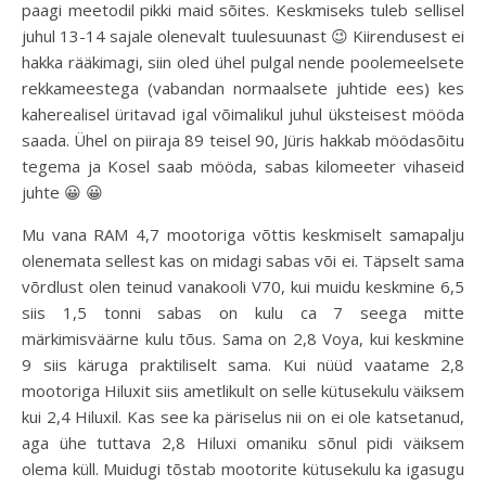
paagi meetodil pikki maid sõites. Keskmiseks tuleb sellisel
juhul 13-14 sajale olenevalt tuulesuunast 😉 Kiirendusest ei
hakka rääkimagi, siin oled ühel pulgal nende poolemeelsete
rekkameestega (vabandan normaalsete juhtide ees) kes
kaherealisel üritavad igal võimalikul juhul üksteisest mööda
saada. Ühel on piiraja 89 teisel 90, Jüris hakkab möödasõitu
tegema ja Kosel saab mööda, sabas kilomeeter vihaseid
juhte 😀 😀
Mu vana RAM 4,7 mootoriga võttis keskmiselt samapalju
olenemata sellest kas on midagi sabas või ei. Täpselt sama
võrdlust olen teinud vanakooli V70, kui muidu keskmine 6,5
siis 1,5 tonni sabas on kulu ca 7 seega mitte
märkimisväärne kulu tõus. Sama on 2,8 Voya, kui keskmine
9 siis käruga praktiliselt sama. Kui nüüd vaatame 2,8
mootoriga Hiluxit siis ametlikult on selle kütusekulu väiksem
kui 2,4 Hiluxil. Kas see ka päriselus nii on ei ole katsetanud,
aga ühe tuttava 2,8 Hiluxi omaniku sõnul pidi väiksem
olema küll. Muidugi tõstab mootorite kütusekulu ka igasugu