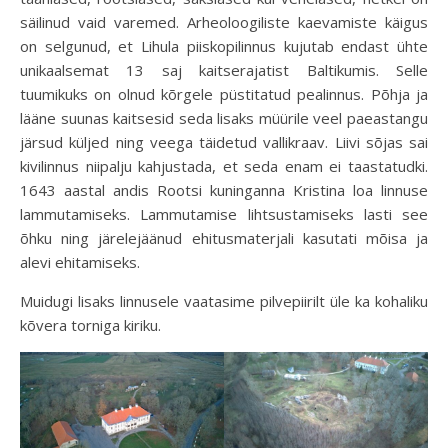
säilinud vaid varemed. Arheoloogiliste kaevamiste käigus
on selgunud, et Lihula piiskopilinnus kujutab endast ühte
unikaalsemat 13 saj kaitserajatist Baltikumis. Selle
tuumikuks on olnud kõrgele püstitatud pealinnus. Põhja ja
lääne suunas kaitsesid seda lisaks müürile veel paeastangu
järsud küljed ning veega täidetud vallikraav. Liivi sõjas sai
kivilinnus niipalju kahjustada, et seda enam ei taastatudki.
1643 aastal andis Rootsi kuninganna Kristina loa linnuse
lammutamiseks. Lammutamise lihtsustamiseks lasti see
õhku ning järelejäänud ehitusmaterjali kasutati mõisa ja
alevi ehitamiseks.
Muidugi lisaks linnusele vaatasime pilvepiirilt üle ka kohaliku
kõvera torniga kiriku.