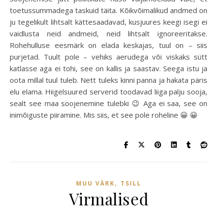
toetussummadega taskuid täita. Kõikvõimalikud andmed on
ju tegelikult lihtsalt kättesaadavad, kusjuures keegi isegi ei
vaidlusta neid andmeid, neid lihtsalt ignoreeritakse.
Rohehulluse eesmärk on elada keskajas, tuul on – siis
purjetad. Tuult pole – vehiks aerudega või viskaks sütt
katlasse aga ei tohi, see on kallis ja saastav. Seega istu ja
oota millal tuul tuleb. Nett tuleks kinni panna ja hakata päris
elu elama. Hiigelsuured serverid toodavad liiga palju sooja,
sealt see maa soojenemine tulebki 😉 Aga ei saa, see on
inimõiguste piiramine. Mis siis, et see pole roheline 😀 😀
,
MUU VÄRK
TSILL
Virmalised