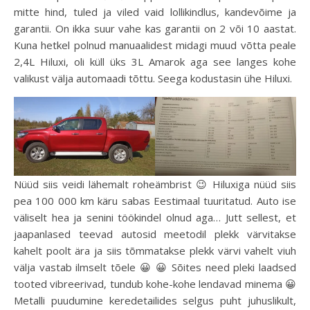
mitte hind, tuled ja viled vaid lollikindlus, kandevõime ja
garantii. On ikka suur vahe kas garantii on 2 või 10 aastat.
Kuna hetkel polnud manuaalidest midagi muud võtta peale
2,4L Hiluxi, oli küll üks 3L Amarok aga see langes kohe
valikust välja automaadi tõttu. Seega kodustasin ühe Hiluxi.
Nüüd siis veidi lähemalt roheämbrist 😉 Hiluxiga nüüd siis
pea 100 000 km käru sabas Eestimaal tuuritatud. Auto ise
väliselt hea ja senini töökindel olnud aga… Jutt sellest, et
jaapanlased teevad autosid meetodil plekk värvitakse
kahelt poolt ära ja siis tõmmatakse plekk värvi vahelt viuh
välja vastab ilmselt tõele 😀 😀 Sõites need pleki laadsed
tooted vibreerivad, tundub kohe-kohe lendavad minema 😀
Metalli puudumine keredetailides selgus puht juhuslikult,