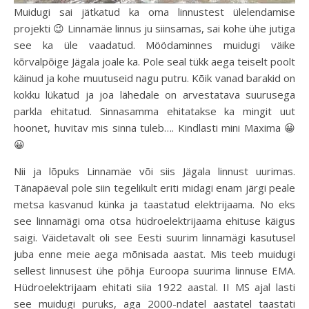
Muidugi sai jätkatud ka oma linnustest ülelendamise
projekti 😉 Linnamäe linnus ju siinsamas, sai kohe ühe jutiga
see ka üle vaadatud. Möödaminnes muidugi väike
kõrvalpõige Jägala joale ka. Pole seal tükk aega teiselt poolt
käinud ja kohe muutuseid nagu putru. Kõik vanad barakid on
kokku lükatud ja joa lähedale on arvestatava suurusega
parkla ehitatud. Sinnasamma ehitatakse ka mingit uut
hoonet, huvitav mis sinna tuleb…. Kindlasti mini Maxima 😀
😀
Nii ja lõpuks Linnamäe või siis Jägala linnust uurimas.
Tänapäeval pole siin tegelikult eriti midagi enam järgi peale
metsa kasvanud künka ja taastatud elektrijaama. No eks
see linnamägi oma otsa hüdroelektrijaama ehituse käigus
saigi. Väidetavalt oli see Eesti suurim linnamägi kasutusel
juba enne meie aega mõnisada aastat. Mis teeb muidugi
sellest linnusest ühe põhja Euroopa suurima linnuse EMA.
Hüdroelektrijaam ehitati siia 1922 aastal. II MS ajal lasti
see muidugi puruks, aga 2000-ndatel aastatel taastati