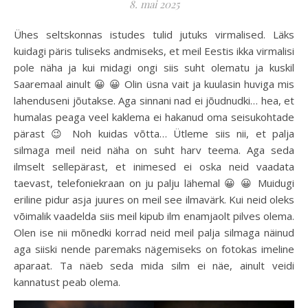
8. mai 2025
Ühes seltskonnas istudes tulid jutuks virmalised. Läks
kuidagi päris tuliseks andmiseks, et meil Eestis ikka virmalisi
pole näha ja kui midagi ongi siis suht olematu ja kuskil
Saaremaal ainult 😀 😀 Olin üsna vait ja kuulasin huviga mis
lahenduseni jõutakse. Aga sinnani nad ei jõudnudki… hea, et
humalas peaga veel kaklema ei hakanud oma seisukohtade
pärast 😉 Noh kuidas võtta… Ütleme siis nii, et palja
silmaga meil neid näha on suht harv teema. Aga seda
ilmselt sellepärast, et inimesed ei oska neid vaadata
taevast, telefoniekraan on ju palju lähemal 😀 😀 Muidugi
eriline pidur asja juures on meil see ilmavärk. Kui neid oleks
võimalik vaadelda siis meil kipub ilm enamjaolt pilves olema.
Olen ise nii mõnedki korrad neid meil palja silmaga näinud
aga siiski nende paremaks nägemiseks on fotokas imeline
aparaat. Ta näeb seda mida silm ei näe, ainult veidi
kannatust peab olema.