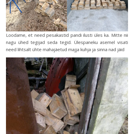
Loodame, et need pesakastid pandi ilusti üles ka. Mitte nii
nagu ühed tegijad seda tegid. Ülespaneku asemel visati
need lihtsalt ühte mahajäetud majja kuhja ja sinna nad jäid