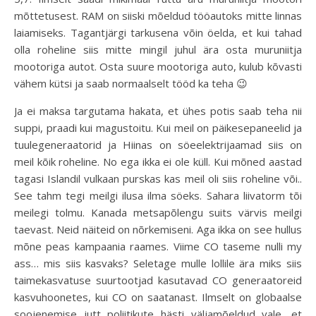
mõttetusest. RAM on siiski mõeldud tööautoks mitte linnas
laiamiseks. Tagantjärgi tarkusena võin öelda, et kui tahad
olla roheline siis mitte mingil juhul ära osta muruniitja
mootoriga autot. Osta suure mootoriga auto, kulub kõvasti
vähem kütsi ja saab normaalselt tööd ka teha 😉
Ja ei maksa targutama hakata, et ühes potis saab teha nii
suppi, praadi kui magustoitu. Kui meil on päikesepaneelid ja
tuulegeneraatorid ja Hiinas on söeelektrijaamad siis on
meil kõik roheline. No ega ikka ei ole küll. Kui mõned aastad
tagasi Islandil vulkaan purskas kas meil oli siis roheline või..
See tahm tegi meilgi ilusa ilma söeks. Sahara liivatorm tõi
meilegi tolmu. Kanada metsapõlengu suits värvis meilgi
taevast. Neid näiteid on nõrkemiseni. Aga ikka on see hullus
mõne peas kampaania raames. Viime CO taseme nulli my
ass… mis siis kasvaks? Seletage mulle lollile ära miks siis
taimekasvatuse suurtootjad kasutavad CO generaatoreid
kasvuhoonetes, kui CO on saatanast. Ilmselt on globaalse
soojenemise jutt poliitikute hästi väljamõeldud vale, et