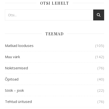
OTSI LEHELT
TEEMAD
Matkad looduses
(105)
Muu värk
(142)
Nokitsemised
(76)
Õpitoad
(40)
Söök – jook
(22)
Tehtud üritused
(76)