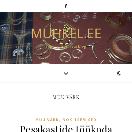
MUHKEL.EE
Tripi- ja tegemiste blogi
MUU VÄRK
,
MUU VÄRK
NOKITSEMISED
Pesakastide töökoda