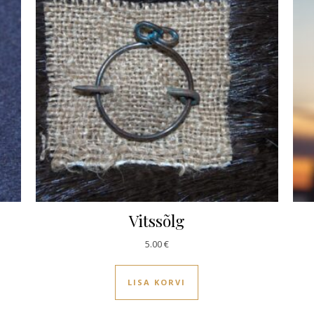
Vitssõlg
5.00
€
LISA KORVI