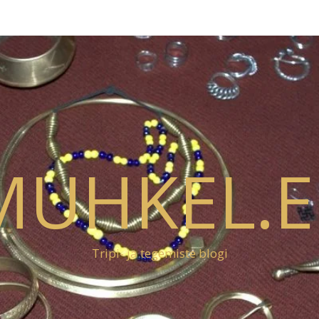
MUHKEL.E
Tripi- ja tegemiste blogi