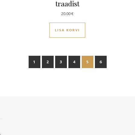
traadist
20.00
€
LISA KORVI
1
2
3
4
5
6
.