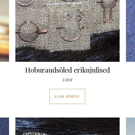
Hoburaudsõled erikujulised
3.00
€
LISA KORVI