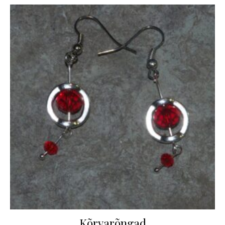
Kõrvarõngad