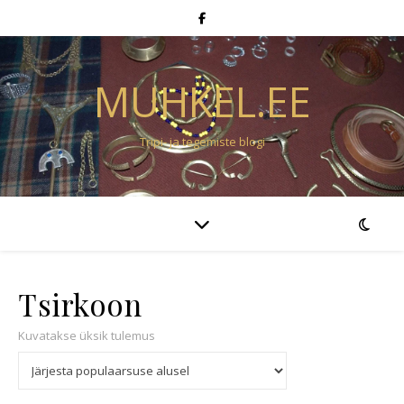
MUHKEL.EE
Tripi- ja tegemiste blogi
Tsirkoon
Kuvatakse üksik tulemus