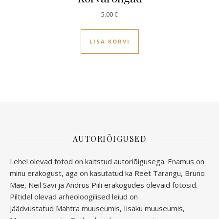
5.00
€
LISA KORVI
AUTORIÕIGUSED
Lehel olevad fotod on kaitstud autoriõigusega. Enamus on
minu erakogust, aga
on kasutatud ka Reet Tarangu, Bruno
Mäe, Neil Savi ja Andrus Piili erakogudes olevaid fotosid.
Piltidel olevad arheoloogilised leiud on
jäädvustatud
Mahtra muuseumis, Iisaku muuseumis,