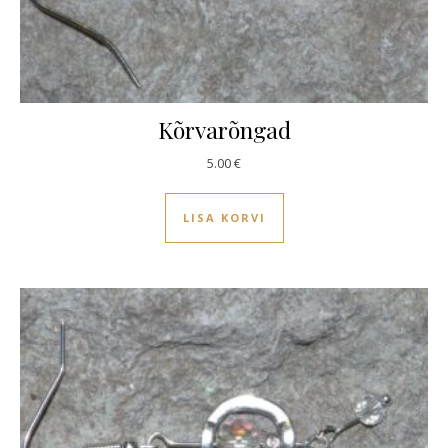
Kõrvarõngad
5.00
€
LISA KORVI