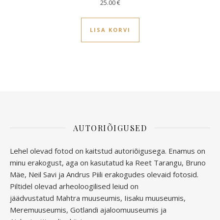
25.00
€
LISA KORVI
AUTORIÕIGUSED
Lehel olevad fotod on kaitstud autoriõigusega. Enamus on
minu erakogust, aga
on kasutatud ka Reet Tarangu, Bruno
Mäe, Neil Savi ja Andrus Piili erakogudes olevaid fotosid.
Piltidel olevad arheoloogilised leiud on
jäädvustatud
Mahtra muuseumis, Iisaku muuseumis,
Meremuuseumis, Gotlandi ajaloomuuseumis ja