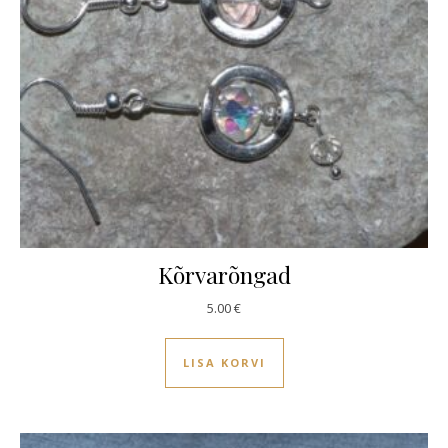
Kõrvarõngad
5.00
€
LISA KORVI