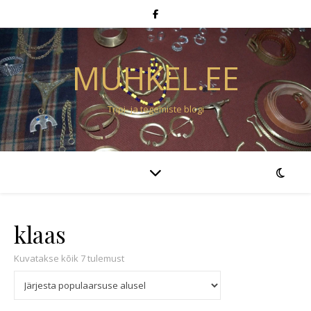
MUHKEL.EE
Tripi- ja tegemiste blogi
klaas
Sorteeritud populaarsuse järgi
Kuvatakse kõik 7 tulemust