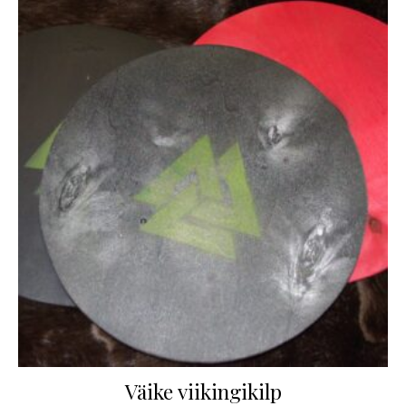
Väike viikingikilp