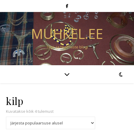
MUHKEL.EE
Tripi- ja tegemiste blogi
kilp
Sorteeritud populaarsuse järgi
Kuvatakse kõik 4 tulemust