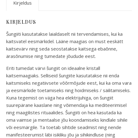
Kirjeldus
KIRJELDUS
Šungiiti kasutatakse laialdaselt nii tervendamises, kui ka
kaitsvatel eesmärkidel. Lääne maagias on must eeskätt
kaitsevärv ning seda seostatakse kaitsega ebaõnne,
ärasõnumise ning tumedate jõudude eest.
Eriti tumedat värvi šungiit on ideaalne kristall
kaitsemaagiaks. Selliseid šungiite kasutatakse nii enda
kaitsmiseks negatiivsete võõrmõjude eest, kui ka oma vara
ja eesmärkide toetamiseks ning hoidmiseks / säilitamiseks.
Kuna tegemist on väga hea elektrijuhiga, on šungiit
suurepärane kaaslane ning võimendaja ka mediteerimisel
ning maagilistes rituaalides. Šungiiti on hea kasutada ka
oma vaimse ja mentaalse jõu koondamiseks kindlale sihile
või eesmärgile. Ta toetab sihtide seadmist ning nende
manifesteerumist läbi isikliku jõu ja sihikindluse (ning