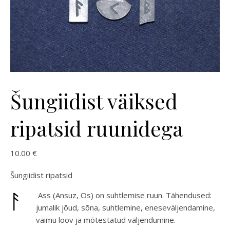
Šungiidist väiksed
ripatsid ruunidega
10.00
€
Šungiidist ripatsid
Ass (Ansuz, Os) on suhtlemise ruun. Tähendused:
jumalik jõud, sõna, suhtlemine, eneseväljendamine,
vaimu loov ja mõtestatud väljendumine.