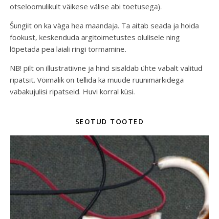
otseloomulikult väikese välise abi toetusega).
Šungiit on ka väga hea maandaja. Ta aitab seada ja hoida
fookust, keskenduda argitoimetustes olulisele ning
lõpetada pea laiali ringi tormamine.
NB! pilt on illustratiivne ja hind sisaldab ühte vabalt valitud
ripatsit. Võimalik on tellida ka muude ruunimärkidega
vabakujulisi ripatseid. Huvi korral küsi.
SEOTUD TOOTED