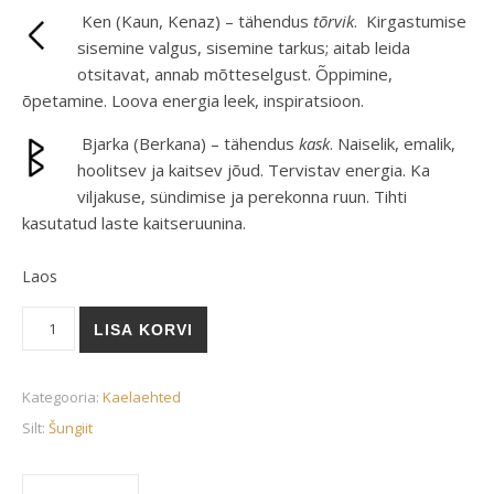
Ken (Kaun, Kenaz) – tähendus
tõrvik
. Kirgastumise
sisemine valgus, sisemine tarkus; aitab leida
otsitavat, annab mõtteselgust. Õppimine,
õpetamine. Loova energia leek, inspiratsioon.
Bjarka (Berkana) – tähendus
kask
. Naiselik, emalik,
hoolitsev ja kaitsev jõud. Tervistav energia. Ka
viljakuse, sündimise ja perekonna ruun. Tihti
kasutatud laste kaitseruunina.
Laos
Šungiidist väiksed ripatsid ruunidega kogus
LISA KORVI
Kategooria:
Kaelaehted
Silt:
Šungiit