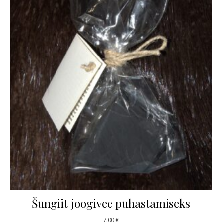
Šungiit joogivee puhastamiseks
7.00
€